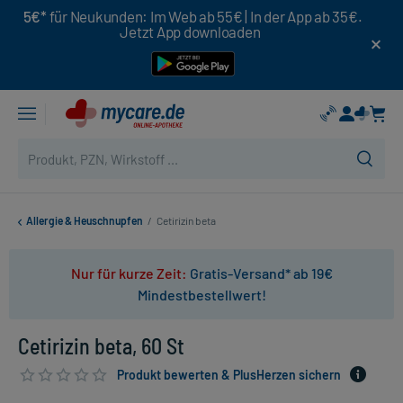
5€*
für Neukunden: Im Web ab 55€ | In der App ab 35€.
Jetzt App downloaden
Allergie & Heuschnupfen
/
Cetirizin beta
Nur für kurze Zeit:
Gratis-Versand* ab 19€
Mindestbestellwert!
Cetirizin beta, 60 St
Produkt bewerten & PlusHerzen sichern