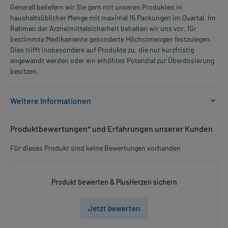
Generell beliefern wir Sie gern mit unseren Produkten in
haushaltsüblicher Menge mit maximal 15 Packungen im Quartal. Im
Rahmen der Arzneimittelsicherheit behalten wir uns vor, für
bestimmte Medikamente gesonderte Höchstmengen festzulegen.
Dies trifft insbesondere auf Produkte zu, die nur kurzfristig
angewandt werden oder ein erhöhtes Potenzial zur Überdosierung
besitzen.
Weitere Informationen
Anwendungsgebiete:
Produktbewertungen* und Erfahrungen unserer Kunden
- Allergischer Schnupfen, z.B. Heuschnupfen
- Nesselausschlag
Für dieses Produkt sind keine Bewertungen vorhanden
- Juckreiz bei Neurodermitis, die sich vor allem in einer Rötung der
Haut äußert
- Allergisches Asthma, unterstützende Behandlung
Produkt bewerten & PlusHerzen sichern
Dosierung und Anwendungshinweise:
Jetzt bewerten
Kinder von 6-12 Jahren
1/2 Tablette