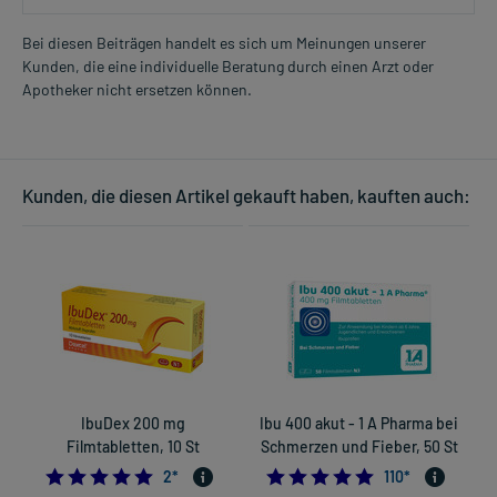
2-mal täglich
unabhängig von der Mahlzeit
Bei diesen Beiträgen handelt es sich um Meinungen unserer
Kunden, die eine individuelle Beratung durch einen Arzt oder
Mehr anzeigen
Jugendliche ab 12 Jahren und Erwachsene
Apotheker nicht ersetzen können.
1 Tablette
1-mal täglich
unabhängig von der Mahlzeit
Kunden, die diesen Artikel gekauft haben, kauften auch:
Die Gesamtdosis sollte nicht ohne Rücksprache mit einem Arzt
oder Apotheker überschritten werden.
Art der Anwendung?
Nehmen Sie das Arzneimittel mit Flüssigkeit (z.B. 1 Glas Wasser)
ein.
Dauer der Anwendung?
Die Anwendungsdauer richtet sich nach der Art der Beschwerden
und/oder dem Verlauf der Erkrankung. Fragen Sie dazu im
IbuDex 200 mg
Ibu 400 akut - 1 A Pharma bei
L
Zweifelsfalle Ihren Arzt oder Apotheker.
Filmtabletten, 10 St
Schmerzen und Fieber, 50 St
5.0
4.8727272727272
2
*
110
*
Überdosierung?