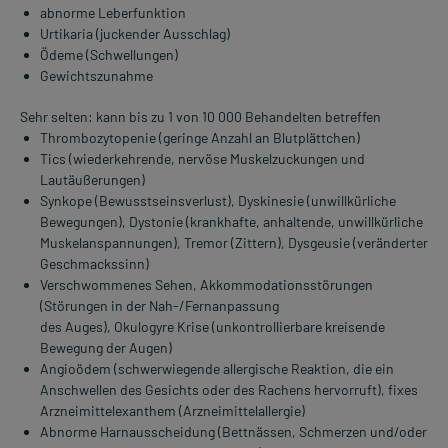
abnorme Leberfunktion
Urtikaria (juckender Ausschlag)
Ödeme (Schwellungen)
Gewichtszunahme
Sehr selten: kann bis zu 1 von 10 000 Behandelten betreffen
Thrombozytopenie (geringe Anzahl an Blutplättchen)
Tics (wiederkehrende, nervöse Muskelzuckungen und
Lautäußerungen)
Synkope (Bewusstseinsverlust), Dyskinesie (unwillkürliche
Bewegungen), Dystonie (krankhafte, anhaltende, unwillkürliche
Muskelanspannungen), Tremor (Zittern), Dysgeusie (veränderter
Geschmackssinn)
Verschwommenes Sehen, Akkommodationsstörungen
(Störungen in der Nah-/Fernanpassung
des Auges), Okulogyre Krise (unkontrollierbare kreisende
Bewegung der Augen)
Angioödem (schwerwiegende allergische Reaktion, die ein
Anschwellen des Gesichts oder des Rachens hervorruft), fixes
Arzneimittelexanthem (Arzneimittelallergie)
Abnorme Harnausscheidung (Bettnässen, Schmerzen und/oder