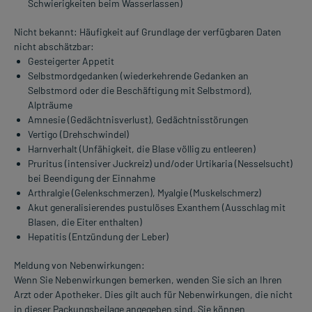
Schwierigkeiten beim Wasserlassen)
Nicht bekannt: Häufigkeit auf Grundlage der verfügbaren Daten
nicht abschätzbar:
Gesteigerter Appetit
Selbstmordgedanken (wiederkehrende Gedanken an
Selbstmord oder die Beschäftigung mit Selbstmord),
Alpträume
Amnesie (Gedächtnisverlust), Gedächtnisstörungen
Vertigo (Drehschwindel)
Harnverhalt (Unfähigkeit, die Blase völlig zu entleeren)
Pruritus (intensiver Juckreiz) und/oder Urtikaria (Nesselsucht)
bei Beendigung der Einnahme
Arthralgie (Gelenkschmerzen), Myalgie (Muskelschmerz)
Akut generalisierendes pustulöses Exanthem (Ausschlag mit
Blasen, die Eiter enthalten)
Hepatitis (Entzündung der Leber)
Meldung von Nebenwirkungen:
Wenn Sie Nebenwirkungen bemerken, wenden Sie sich an Ihren
Arzt oder Apotheker. Dies gilt auch für Nebenwirkungen, die nicht
in dieser Packungsbeilage angegeben sind. Sie können