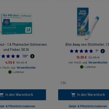
kut - 1 A Pharma bei Schmerzen
Bite Away neo Stichheiler, 1 
und Fieber, 50 St
5.0
7
*
4.872727272727273
110
*
16,99 €
22,95 €
4,59 €
10,42 €
inkl. MwSt.
zzgl.
Versandkosten
Lieferbar
kl. MwSt.
zzgl.
Versandkosten
Lieferbar
In den Warenkorb
In den Warenkorb
tail- & Pflichtinformationen
Detail- & Pflichtinformationen