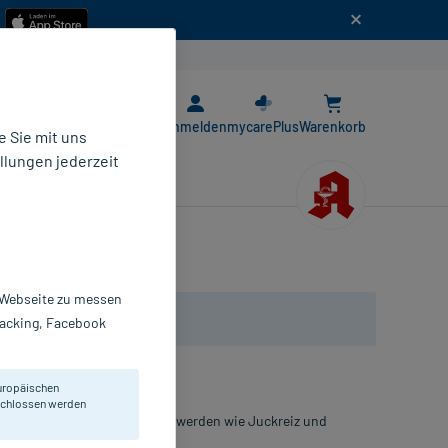
n
E-Rezept App
Anmelden
mycarePlus
Warenkorb
 Sie mit uns
llungen jederzeit
r Webseite zu messen
Tracking, Facebook
uropäischen
eschlossen werden
 Linderung allergischer Beschwerden wie Juckreiz und