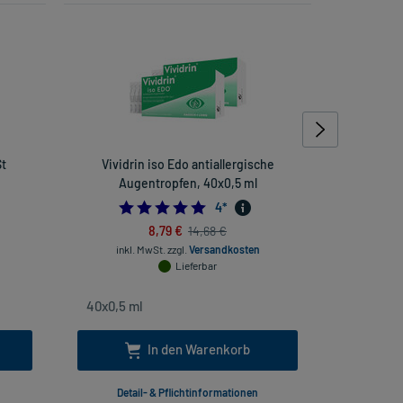
St
Vividrin iso Edo antiallergische
Cetirizin
Augentropfen, 40x0,5 ml
5.0
4
*
8,79 €
14,68 €
inkl. MwSt.
zzgl.
Versandkosten
inkl
Lieferbar
In den Warenkorb
Detail- & Pflichtinformationen
Deta