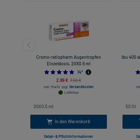
Cromo-ratiopharm Augentropfen
Ibu 400 a
Einzeldosis, 20X0.5 ml
5.0
14
*
2,99 €
7,59 €
inkl. MwSt.
zzgl.
Versandkosten
in
Lieferbar
In den Warenkorb
Detail- & Pflichtinformationen
De