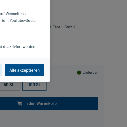
lmtabletten
 auf Webseiten zu
0 St
irion, Youtube-Social
168959
. Gerhard Mann Chem.-pharm.Fabrik GmbH
Beipackzettel als PDF
t deaktiviert werden.
sHerzen sammeln
Alle akzeptieren
Lieferbar
50 St
100 St
In den Warenkorb