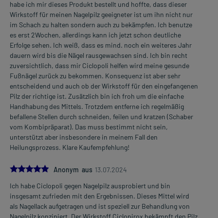
habe ich mir dieses Produkt bestellt und hoffte, dass dieser
Wirkstoff für meinen Nagelpilz geeigneter ist um ihn nicht nur
im Schach zu halten sondern auch zu bekämpfen. Ich benutze
es erst 2Wochen, allerdings kann ich jetzt schon deutliche
Erfolge sehen. Ich weiß, dass es mind. noch ein weiteres Jahr
dauern wird bis die Nägel rausgewachsen sind. Ich bin recht
zuversichtlich, dass mir Ciclopoli helfen wird meine gesunde
Fußnägel zurück zu bekommen. Konsequenz ist aber sehr
entscheidend und auch ob der Wirkstoff für den eingefangenen
Pilz der richtige ist. Zusätzlich bin ich froh um die einfache
Handhabung des Mittels. Trotzdem entferne ich regelmäßig
befallene Stellen durch schneiden, feilen und kratzen (Schaber
vom Kombipräparat). Das muss bestimmt nicht sein,
unterstützt aber insbesondere in meinem Fall den
Heilungsprozess. Klare Kaufempfehlung!
5.0
Anonym aus
13.07.2024
Ich habe Ciclopoli gegen Nagelpilz ausprobiert und bin
insgesamt zufrieden mit den Ergebnissen. Dieses Mittel wird
als Nagellack aufgetragen und ist speziell zur Behandlung von
Nagelpilz konzipiert. Der Wirkstoff Ciclopirox bekämpft den Pilz