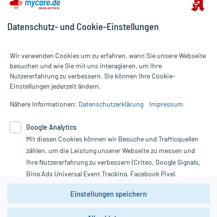
Datenschutz- und Cookie-Einstellungen
Wir verwenden Cookies um zu erfahren, wann Sie unsere Webseite
besuchen und wie Sie mit uns interagieren, um Ihre
Nutzererfahrung zu verbessern. Sie können Ihre Cookie-
Alle Preise gelten inkl. MwSt., ggf. zzgl. Versandkosten
Einstellungen jederzeit ändern.
Informationen auf dieser Website werden ausschließlich für
informative Zwecke zur Verfügung gestellt. Sie ersetzen keinesfalls
Nähere Informationen:
Datenschutzerklärung
Impressum
die Untersuchung und Behandlung durch einen Arzt. Bitte
beachten Sie, dass hierdurch weder Diagnosen gestellt noch
Google Analytics
Therapien eingeleitet werden können. | Diese Webseite benutzt
Google Analytics. Lesen Sie bitte dazu die wichtigen Hinweise in
Mit diesen Cookies können wir Besuche und Trafficquellen
unserer Datenschutzerklärung. Für den Widerruf einer Bestellung
zählen, um die Leistung unserer Webseite zu messen und
nutzen Sie das Formular:
Ihre Nutzererfahrung zu verbessern (Criteo, Google Signals,
Bing Ads Universal Event Tracking, Facebook Pixel,
Vertrag widerrufen
Youtube-Social Plugin).
Einstellungen speichern
Wir weisen darauf hin, dass die
Datenschutzbestimmungen von
Google Analytics
nicht