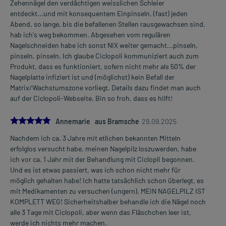
Zehennägel den verdächtigen weisslichen Schleier
entdeckt...und mit konsequentem Einpinseln, (fast) jeden
Abend, so lange, bis die befallenen Stellen rausgewachsen sind,
hab ich's weg bekommen. Abgesehen vom regulären
Nagelschneiden habe ich sonst NIX weiter gemacht...pinseln,
pinseln, pinseln. Ich glaube Ciclopoli kommuniziert auch zum
Produkt, dass es funktioniert, sofern nicht mehr als 50% der
Nagelplatte infiziert ist und (möglichst) kein Befall der
Matrix/Wachstumszone vorliegt. Details dazu findet man auch
auf der Ciclopoli-Webseite. Bin so froh, dass es hilft!
5.0
Annemarie aus Bramsche
29.09.2025
Nachdem ich ca. 3 Jahre mit etlichen bekannten Mitteln
erfolglos versucht habe, meinen Nagelpilz loszuwerden, habe
ich vor ca. 1 Jahr mit der Behandlung mit Ciclopli begonnen.
Und es ist etwas passiert, was ich schon nicht mehr für
möglich gehalten habe! Ich hatte tatsächlich schon überlegt, es
mit Medikamenten zu versuchen (ungern), MEIN NAGELPILZ IST
KOMPLETT WEG! Sicherheitshalber behandle ich die Nägel noch
alle 3 Tage mit Ciclopoli, aber wenn das Fläschchen leer ist,
werde ich nichts mehr machen.