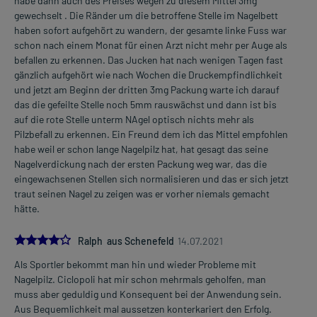
habe dann auch des Preises wegen zu diesem Mittel 3mg
gewechselt . Die Ränder um die betroffene Stelle im Nagelbett
haben sofort aufgehört zu wandern, der gesamte linke Fuss war
schon nach einem Monat für einen Arzt nicht mehr per Auge als
befallen zu erkennen. Das Jucken hat nach wenigen Tagen fast
gänzlich aufgehört wie nach Wochen die Druckempfindlichkeit
und jetzt am Beginn der dritten 3mg Packung warte ich darauf
das die gefeilte Stelle noch 5mm rauswächst und dann ist bis
auf die rote Stelle unterm NAgel optisch nichts mehr als
Pilzbefall zu erkennen. Ein Freund dem ich das Mittel empfohlen
habe weil er schon lange Nagelpilz hat, hat gesagt das seine
Nagelverdickung nach der ersten Packung weg war, das die
eingewachsenen Stellen sich normalisieren und das er sich jetzt
traut seinen Nagel zu zeigen was er vorher niemals gemacht
hätte.
4.0
Ralph aus Schenefeld
14.07.2021
Als Sportler bekommt man hin und wieder Probleme mit
Nagelpilz. Ciclopoli hat mir schon mehrmals geholfen, man
muss aber geduldig und Konsequent bei der Anwendung sein.
Aus Bequemlichkeit mal aussetzen konterkariert den Erfolg.