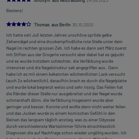
Anonym aus Neutraubling
24.05.2023
Bestens!
4.0
Thomas aus Berlin
30.10.2020
Ich hatte seit Juli letzten Jahres unschöne spröde gelbe
Zehennägel und eine druckempfindliche rote Stelle unter dem
Nagel im rechten grossen Zeh. Ich habe es dann seit März zuerst
mit Stiften aus der Drogerie versucht aber dabei hat es gejuckt
und es wurde trotzdem schlechter, die Verfärbung wurde
intensiver und die Nagelstruktur sah angegriffen aus . Dann
habe ich es mit einem bekannten wöchentlichen Lack versucht
(auch 2x wöchentlich), daraufhin brach es durch die Nagelplatte
und wurde lokal begrenzt weiss und sehr rissig. Das Feilen hat
die Ränder dieser Stelle nur ausgebreitet und der Nagel wurde
schmerzhaft dünn, die Verfärbung insgesamt wurde aber
geringer und besser. Konnte und wollte dann nicht weiter feilen
und das Jucken wurde zu einem komischen Gefühl in den
Beinen das langsam täglich anstieg, was zu einer Odyssee
durch verschiedenste Wartezimmer führte einschliesslich
Diagnosen die auf Nachfrage schon wieder ungültig wurden. Ich