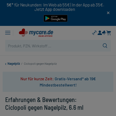
5€*
für Neukunden: Im Web ab 55€ | In der App ab 35€.
Jetzt App downloaden
Nagelpilz
/
Ciclopoli gegen Nagelpilz
Nur für kurze Zeit:
Gratis-Versand* ab 19€
Mindestbestellwert!
Erfahrungen & Bewertungen:
Ciclopoli gegen Nagelpilz, 6.6 ml