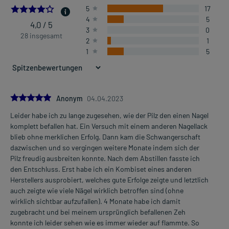
4.0
5
17
4
5
4,0 / 5
3
0
28 insgesamt
2
1
1
5
5.0
Anonym
04.04.2023
Leider habe ich zu lange zugesehen, wie der Pilz den einen Nagel
komplett befallen hat. Ein Versuch mit einem anderen Nagellack
blieb ohne merklichen Erfolg. Dann kam die Schwangerschaft
dazwischen und so vergingen weitere Monate indem sich der
Pilz freudig ausbreiten konnte. Nach dem Abstillen fasste ich
den Entschluss. Erst habe ich ein Kombiset eines anderen
Herstellers ausprobiert, welches gute Erfolge zeigte und letztlich
auch zeigte wie viele Nägel wirklich betroffen sind (ohne
wirklich sichtbar aufzufallen). 4 Monate habe ich damit
zugebracht und bei meinem ursprünglich befallenen Zeh
konnte ich leider sehen wie es immer wieder auf flammte. So