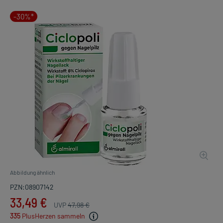
-30%*
Abbildung ähnlich
PZN:08907142
33,49 €
UVP
47,98 €
335
PlusHerzen sammeln