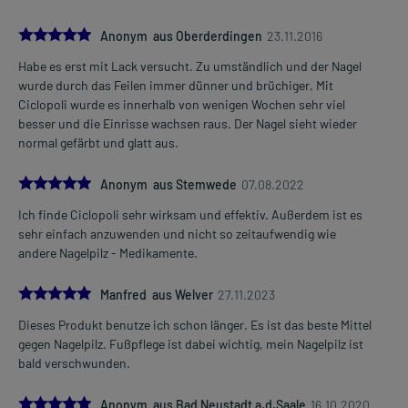
5.0
Anonym aus Oberderdingen
23.11.2016
Habe es erst mit Lack versucht. Zu umständlich und der Nagel
wurde durch das Feilen immer dünner und brüchiger. Mit
Ciclopoli wurde es innerhalb von wenigen Wochen sehr viel
besser und die Einrisse wachsen raus. Der Nagel sieht wieder
normal gefärbt und glatt aus.
5.0
Anonym aus Stemwede
07.08.2022
Ich finde Ciclopoli sehr wirksam und effektiv. Außerdem ist es
sehr einfach anzuwenden und nicht so zeitaufwendig wie
andere Nagelpilz - Medikamente.
5.0
Manfred aus Welver
27.11.2023
Dieses Produkt benutze ich schon länger. Es ist das beste Mittel
gegen Nagelpilz. Fußpflege ist dabei wichtig, mein Nagelpilz ist
bald verschwunden.
5.0
Anonym aus Bad Neustadt a.d.Saale
16.10.2020