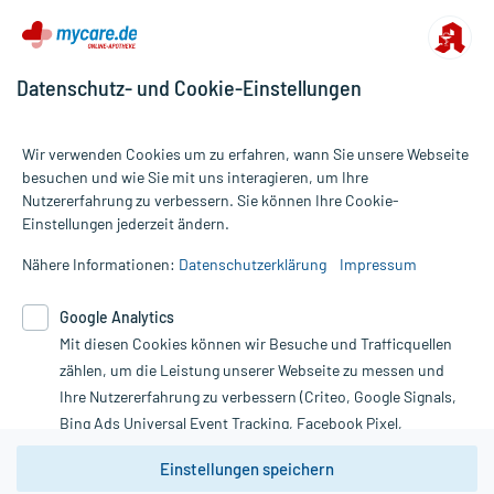
therapeutische Nutzen kann höher sein, als das Risiko, das die
Anwendung bei einer Gegenanzeige in sich birgt.
Datenschutz- und Cookie-Einstellungen
Nebenwirkungen:
Welche unerwünschten Wirkungen können auftreten?
Wir verwenden Cookies um zu erfahren, wann Sie unsere Webseite
- Blutungen
besuchen und wie Sie mit uns interagieren, um Ihre
- Thrombozytose (Vermehrung der Anzahl der Blutplättchen)
Nutzererfahrung zu verbessern. Sie können Ihre Cookie-
Alle Preise gelten inkl. MwSt., ggf. zzgl. Versandkosten
- Erhöhung der Leberenzymwerte
Einstellungen jederzeit ändern.
Informationen auf dieser Website werden ausschließlich für
- Allergische Reaktionen
informative Zwecke zur Verfügung gestellt. Sie ersetzen keinesfalls
- Kopfschmerzen
Nähere Informationen:
Datenschutzerklärung
Impressum
die Untersuchung und Behandlung durch einen Arzt. Bitte
- Nesselsucht
beachten Sie, dass hierdurch weder Diagnosen gestellt noch
- Juckreiz
Google Analytics
Therapien eingeleitet werden können. | Diese Webseite benutzt
- Hautrötung
Google Analytics. Lesen Sie bitte dazu die wichtigen Hinweise in
Mit diesen Cookies können wir Besuche und Trafficquellen
- Gewebeeinblutungen in die Unterhaut an der Einstichstelle
unserer Datenschutzerklärung. Für den Widerruf einer Bestellung
- Schmerzen an der Einstichstelle
zählen, um die Leistung unserer Webseite zu messen und
nutzen Sie das Formular:
- Allgemeine lokale Hautreaktionen an der Einstichstelle
Ihre Nutzererfahrung zu verbessern (Criteo, Google Signals,
- Thrombozytopenie (Verminderung der Anzahl der Blutplättchen)
Bing Ads Universal Event Tracking, Facebook Pixel,
- Hirnblutungen
Vertrag widerrufen
Youtube-Social Plugin).
- Innere Blutungen
Einstellungen speichern
- Hautausschlag, schwerer