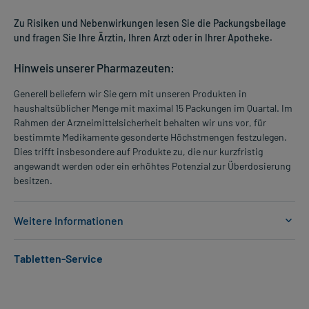
Zu Risiken und Nebenwirkungen lesen Sie die Packungsbeilage
und fragen Sie Ihre Ärztin, Ihren Arzt oder in Ihrer Apotheke.
Hinweis unserer Pharmazeuten:
Generell beliefern wir Sie gern mit unseren Produkten in
haushaltsüblicher Menge mit maximal 15 Packungen im Quartal. Im
Rahmen der Arzneimittelsicherheit behalten wir uns vor, für
bestimmte Medikamente gesonderte Höchstmengen festzulegen.
Dies trifft insbesondere auf Produkte zu, die nur kurzfristig
angewandt werden oder ein erhöhtes Potenzial zur Überdosierung
besitzen.
Weitere Informationen
Anwendungsgebiete:
Tabletten-Service
- Thrombosen und Embolien
- Hemmung der Blutgerinnung bei der Hämodialyse
- Koronare Herzkrankheit (Durchblutungsstörung des
Herzmuskels)