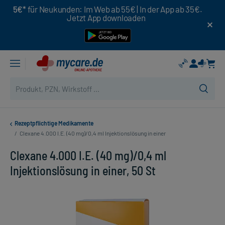
5€*
für Neukunden: Im Web ab 55€ | In der App ab 35€.
Jetzt App downloaden
Rezeptpflichtige Medikamente
/
Clexane 4.000 I.E. (40 mg)/0,4 ml Injektionslösung in einer
Clexane 4.000 I.E. (40 mg)/0,4 ml
Injektionslösung in einer, 50 St