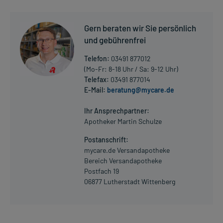
- Herzinfarkt
Gern beraten wir Sie persönlich
Dosierung und Anwendungshinweise:
und gebührenfrei
Art der Anwendung?
Wenden Sie das Arzneimittel nach den Anweisungen des Arztes an.
Telefon:
03491 877012
(Mo-Fr: 8-18 Uhr / Sa: 9-12 Uhr)
Dauer der Anwendung?
Telefax:
03491 877014
Die Anwendungsdauer richtet sich nach Art der Beschwerde
E-Mail:
beratung@mycare.de
Mehr anzeigen
und/oder Dauer der Erkrankung und wird deshalb nur von Ihrem
Arzt bestimmt.
Ihr Ansprechpartner:
Apotheker Martin Schulze
Überdosierung?
Postanschrift:
Es kann zu einer Vielzahl von Überdosierungserscheinungen
mycare.de Versandapotheke
kommen, unter anderem zu Blutungen aus Haut, Schleimhäuten
Bereich Versandapotheke
und Wunden, des Magen-Darm-Traktes und des Urogenitaltraktes
Postfach 19
sowie zu Blutdruckabfall. Setzen Sie sich bei dem Verdacht auf
06877 Lutherstadt Wittenberg
eine Überdosierung umgehend mit einem Arzt in Verbindung.
Generell gilt: Achten Sie vor allem bei Säuglingen, Kleinkindern und
älteren Menschen auf eine gewissenhafte Dosierung. Im