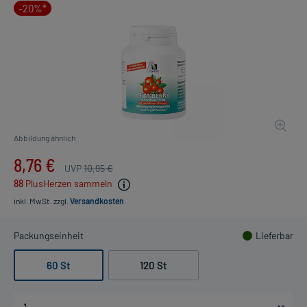
-20%*
Abbildung ähnlich
8,76 €
UVP
10,95 €
88
PlusHerzen sammeln
inkl. MwSt.
zzgl.
Versandkosten
Packungseinheit
Lieferbar
60 St
120 St