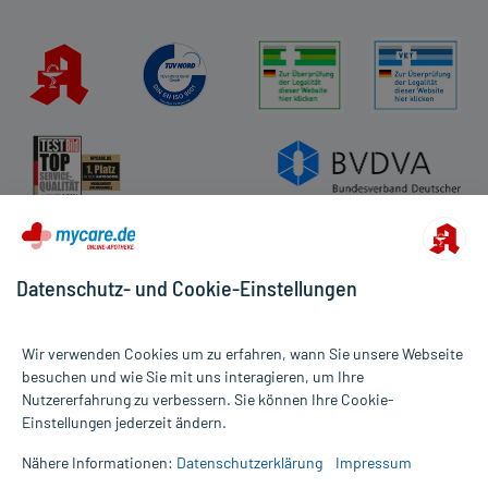
Datenschutz- und Cookie-Einstellungen
Wir verwenden Cookies um zu erfahren, wann Sie unsere Webseite
besuchen und wie Sie mit uns interagieren, um Ihre
Nutzererfahrung zu verbessern. Sie können Ihre Cookie-
Alle Preise gelten inkl. MwSt., ggf. zzgl. Versandkosten
Einstellungen jederzeit ändern.
Informationen auf dieser Website werden ausschließlich für
informative Zwecke zur Verfügung gestellt. Sie ersetzen keinesfalls
Nähere Informationen:
Datenschutzerklärung
Impressum
die Untersuchung und Behandlung durch einen Arzt. Bitte