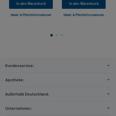
In den Warenkorb
In den Warenkorb
Detail- & Pflichtinformationen
Detail- & Pflichtinformationen
Kundenservice:
Versandkosten
Apotheke:
Zahlungsarten
Ratgeber
Kontakt
Außerhalb Deutschland:
E-Rezept
FAQ
Versandkosten Schweiz
Papierrezept einlösen
Hilfe
Unternehmen:
Formular anfordern
mycarePlus