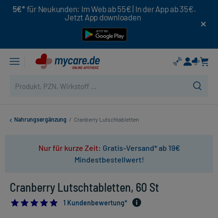
5€*
für Neukunden: Im Web ab 55€ | In der App ab 35€.
Jetzt App downloaden
Nahrungsergänzung
/
Cranberry Lutschtabletten
Nur für kurze Zeit:
Gratis-Versand* ab 19€
Mindestbestellwert!
Cranberry Lutschtabletten, 60 St
5.0
1 Kundenbewertung*