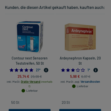
Kunden, die diesen Artikel gekauft haben, kauften auch:
Contour next Sensoren
Ardeynephron Kapseln, 20
E
Teststreifen, 50 St
St
4.9523809523809526
3.0
21
*
1
*
25,74 €
5,98 €
29,99 €
6,97 €
inkl. MwSt.
Gratis-Versand
innerhalb
inkl. MwSt.
zzgl.
Versandkosten
D.
Lieferbar
Lieferbar