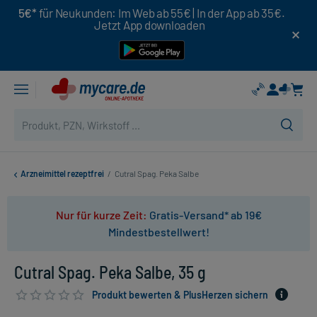
5€*
für Neukunden: Im Web ab 55€ | In der App ab 35€.
Jetzt App downloaden
Arzneimittel rezeptfrei
/
Cutral Spag. Peka Salbe
Nur für kurze Zeit:
Gratis-Versand* ab 19€
Mindestbestellwert!
Cutral Spag. Peka Salbe, 35 g
Produkt bewerten & PlusHerzen sichern