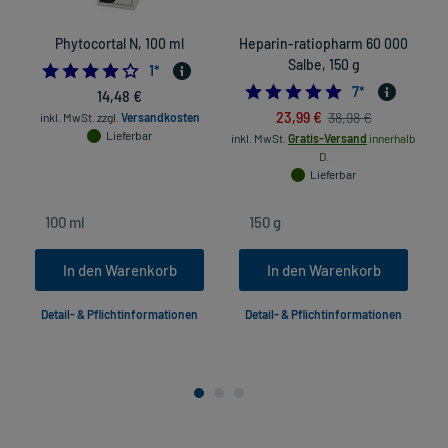
Phytocortal N, 100 ml
Heparin-ratiopharm 60 000
Salbe, 150 g
4.0
1
*
5.0
7
*
14,48 €
23,99 €
38,98 €
inkl. MwSt.
zzgl.
Versandkosten
Lieferbar
inkl. MwSt.
Gratis-Versand
innerhalb
in
D.
Lieferbar
In den Warenkorb
In den Warenkorb
Detail- & Pflichtinformationen
Detail- & Pflichtinformationen