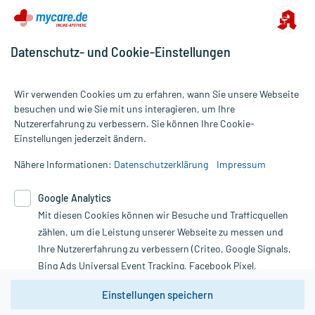
Datenschutz- und Cookie-Einstellungen
Wir verwenden Cookies um zu erfahren, wann Sie unsere Webseite
besuchen und wie Sie mit uns interagieren, um Ihre
Nutzererfahrung zu verbessern. Sie können Ihre Cookie-
Alle Preise gelten inkl. MwSt., ggf. zzgl. Versandkosten
Einstellungen jederzeit ändern.
Informationen auf dieser Website werden ausschließlich für
informative Zwecke zur Verfügung gestellt. Sie ersetzen keinesfalls
Nähere Informationen:
Datenschutzerklärung
Impressum
die Untersuchung und Behandlung durch einen Arzt. Bitte
beachten Sie, dass hierdurch weder Diagnosen gestellt noch
Google Analytics
Therapien eingeleitet werden können. | Diese Webseite benutzt
Mit diesen Cookies können wir Besuche und Trafficquellen
Google Analytics. Lesen Sie bitte dazu die wichtigen Hinweise in
unserer Datenschutzerklärung. Für den Widerruf einer Bestellung
zählen, um die Leistung unserer Webseite zu messen und
nutzen Sie das Formular:
Ihre Nutzererfahrung zu verbessern (Criteo, Google Signals,
Bing Ads Universal Event Tracking, Facebook Pixel,
Vertrag widerrufen
Youtube-Social Plugin).
Einstellungen speichern
Wir weisen darauf hin, dass die