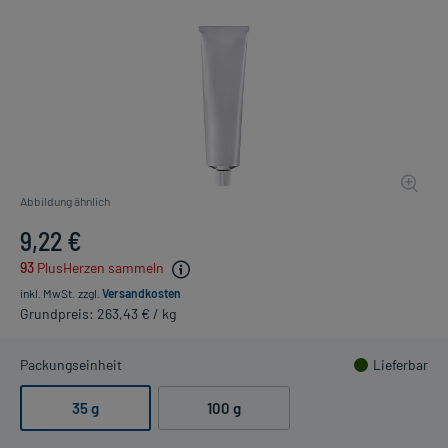
Abbildung ähnlich
9,22 €
93
PlusHerzen sammeln
inkl. MwSt.
zzgl.
Versandkosten
Grundpreis: 263,43 € / kg
Packungseinheit
Lieferbar
35 g
100 g