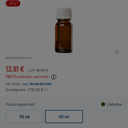
-17%*
Abbildung ähnlich
13,91 €
UVP
16,85 €
140
PlusHerzen sammeln
inkl. MwSt.
zzgl.
Versandkosten
Grundpreis: 278,20 € / l
Packungseinheit
Lieferbar
30 ml
50 ml