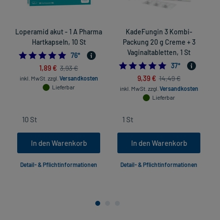
Loperamid akut - 1 A Pharma
KadeFungin 3 Kombi-
Hartkapseln, 10 St
Packung 20 g Creme + 3
Vaginaltabletten, 1 St
4.947368421052632
76
*
4.918918918918919
37
*
1,89 €
3,93 €
9,39 €
14,49 €
inkl. MwSt.
zzgl.
Versandkosten
in
Lieferbar
inkl. MwSt.
zzgl.
Versandkosten
Lieferbar
In den Warenkorb
In den Warenkorb
Detail- & Pflichtinformationen
Detail- & Pflichtinformationen