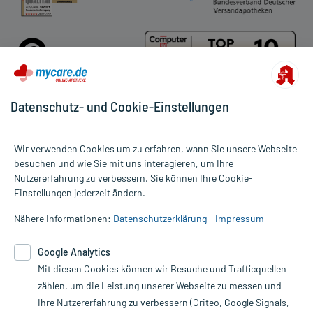
Datenschutz- und Cookie-Einstellungen
Für die Produkte der Kategorie Erkältungstee wurden 135
Wir verwenden Cookies um zu erfahren, wann Sie unsere Webseite
Bewertungen mit durchschnittlich 4,8 von 5 Sternen abgegeben.
besuchen und wie Sie mit uns interagieren, um Ihre
Nutzererfahrung zu verbessern. Sie können Ihre Cookie-
Alle Preise gelten inkl. MwSt., ggf. zzgl. Versandkosten
Einstellungen jederzeit ändern.
Informationen auf dieser Website werden ausschließlich für
informative Zwecke zur Verfügung gestellt. Sie ersetzen keinesfalls
Nähere Informationen:
Datenschutzerklärung
Impressum
die Untersuchung und Behandlung durch einen Arzt. Bitte
beachten Sie, dass hierdurch weder Diagnosen gestellt noch
Google Analytics
Therapien eingeleitet werden können. | Diese Webseite benutzt
Mit diesen Cookies können wir Besuche und Trafficquellen
Google Analytics. Lesen Sie bitte dazu die wichtigen Hinweise in
unserer Datenschutzerklärung. Für den Widerruf einer Bestellung
zählen, um die Leistung unserer Webseite zu messen und
nutzen Sie das Formular:
Ihre Nutzererfahrung zu verbessern (Criteo, Google Signals,