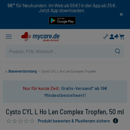
5€*
für Neukunden: Im Web ab 55€ | In der App ab 35€.
Jetzt App downloaden
Blasenentzündung
/
Cysto CYL L Ho Len Complex Tropfen
Nur für kurze Zeit:
Gratis-Versand* ab 19€
Mindestbestellwert!
Cysto CYL L Ho Len Complex Tropfen, 50 ml
Produkt bewerten & PlusHerzen sichern