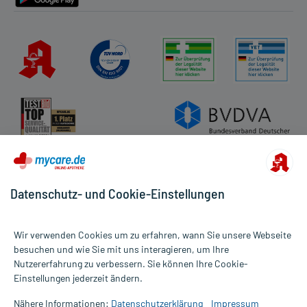
Datenschutz- und Cookie-Einstellungen
Wir verwenden Cookies um zu erfahren, wann Sie unsere Webseite
besuchen und wie Sie mit uns interagieren, um Ihre
Nutzererfahrung zu verbessern. Sie können Ihre Cookie-
Alle Preise gelten inkl. MwSt., ggf. zzgl. Versandkosten
Einstellungen jederzeit ändern.
Informationen auf dieser Website werden ausschließlich für
informative Zwecke zur Verfügung gestellt. Sie ersetzen keinesfalls
Nähere Informationen:
Datenschutzerklärung
Impressum