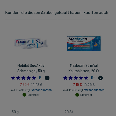
Kunden, die diesen Artikel gekauft haben, kauften auch:
Mobilat DuoAktiv
Maaloxan 25 mVal
Schmerzgel, 50 g
Kautabletten, 20 St
5.0
4.909090909090
1
*
11
*
7,69 €
7,19 €
10,98 €
10,29 €
inkl. MwSt.
zzgl.
Versandkosten
inkl. MwSt.
zzgl.
Versandkosten
Lieferbar
Lieferbar