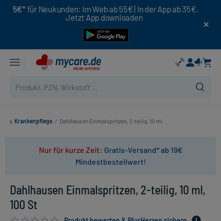
5€*
für Neukunden: Im Web ab 55€ | In der App ab 35€.
Jetzt App downloaden
Krankenpflege
/
Dahlhausen Einmalspritzen, 2-teilig, 10 ml
Nur für kurze Zeit:
Gratis-Versand* ab 19€
Mindestbestellwert!
Dahlhausen Einmalspritzen, 2-teilig, 10 ml,
100 St
Produkt bewerten & PlusHerzen sichern