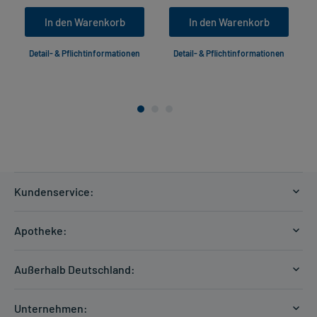
In den Warenkorb
In den Warenkorb
Detail- & Pflichtinformationen
Detail- & Pflichtinformationen
Kundenservice:
Versandkosten
Apotheke:
Zahlungsarten
Ratgeber
Kontakt
Außerhalb Deutschland:
E-Rezept
FAQ
Versandkosten Schweiz
Papierrezept einlösen
Hilfe
Unternehmen: