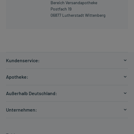
Bereich Versandapotheke
Postfach 19
06877 Lutherstadt Wittenberg
Kundenservice:
Versandkosten
Apotheke:
Zahlungsarten
Ratgeber
Kontakt
Außerhalb Deutschland:
E-Rezept
FAQ
Versandkosten Schweiz
Papierrezept einlösen
Hilfe
Unternehmen:
Formular anfordern
mycarePlus
Experten-Team
Arzneimittel-Check
Direktbestellung
Apotheken Kompetenz
Hausapotheken-Check