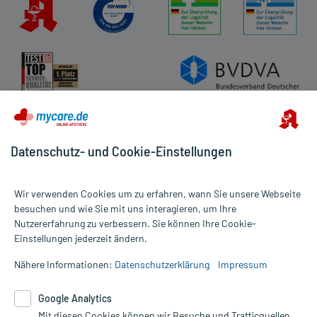
Datenschutz- und Cookie-Einstellungen
Wir verwenden Cookies um zu erfahren, wann Sie unsere Webseite
besuchen und wie Sie mit uns interagieren, um Ihre
Nutzererfahrung zu verbessern. Sie können Ihre Cookie-
Alle Preise gelten inkl. MwSt., ggf. zzgl. Versandkosten
Einstellungen jederzeit ändern.
Informationen auf dieser Website werden ausschließlich für
informative Zwecke zur Verfügung gestellt. Sie ersetzen keinesfalls
Nähere Informationen:
Datenschutzerklärung
Impressum
die Untersuchung und Behandlung durch einen Arzt. Bitte
beachten Sie, dass hierdurch weder Diagnosen gestellt noch
Google Analytics
Therapien eingeleitet werden können. | Diese Webseite benutzt
Google Analytics. Lesen Sie bitte dazu die wichtigen Hinweise in
Mit diesen Cookies können wir Besuche und Trafficquellen