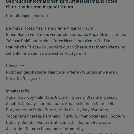
Gebrauchsinformationen zum Artikel DermaSel Totes
Meer Handcreme Arganöl Traum
Produkteigenschaften:
DermaSel Totes Meer Handcreme Arganöl Traum
Einen Hauch von Luxus verspricht kostbares Arganöl, das auf das
"Weisse Gold" naturreiner Totes Meer Mineralien trifft. Die
traumhafte Pflegewirkung wird durch Sheabutter intensiviert und
schenkt Ihnen ein samtweiches Hautgefühl!
Hinweise:
Nicht auf geschädigter Haut oder offenen Wunden anwenden.
Unter 25 °C lagern!
Inhaltsstoffe:
Aqua, Isopropyl Palmitate, Glycerin, Glyceryl Stearate, Cetearyl
Alcohol, Cetearyl Isononanoate, Argania Spinosa Kernel Oil,
Butyrosperum Parkii Butter, Maris Sal, Myristyl Myristate,
Tocopheryl Acetate, Panthenol, Parfum, Phenoxyethanol, Sodium
Cetearyl Sulfate, Persea Gratissima Oil, Sodium Benzoate,
Allantoin, Distarch Phosphate, Tetramethyl