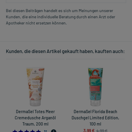
Bei diesen Beiträgen handelt es sich um Meinungen unserer
Kunden, die eine individuelle Beratung durch einen Arzt oder
Apotheker nicht ersetzen können.
Kunden, die diesen Artikel gekauft haben, kauften auch:
DermaSel Totes Meer
DermaSel Florida Beach
Cremedusche Arganöl
Duschgel Limited Edition,
Traum, 200 ml
100 ml
3,99 €
4,99 €
5.0
1
*