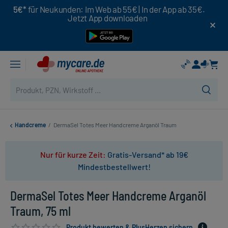
5€*
für Neukunden: Im Web ab 55€ | In der App ab 35€.
Jetzt App downloaden
Handcreme
/
DermaSel Totes Meer Handcreme Arganöl Traum
Nur für kurze Zeit:
Gratis-Versand* ab 19€
Mindestbestellwert!
DermaSel Totes Meer Handcreme Arganöl
Traum, 75 ml
Produkt bewerten & PlusHerzen sichern