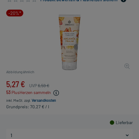
-20%*
Abbildung ähnlich
5,27 €
UVP
6,59 €
53
PlusHerzen sammeln
inkl. MwSt.
zzgl.
Versandkosten
Grundpreis: 70,27 € / l
Lieferbar