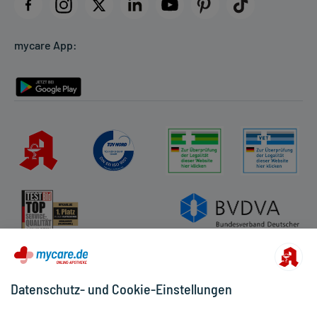
Datenschutz
Cookie-Einstellungen
mycare App:
Rückgabe/Widerruf
Barrierefreiheitserklärung
Datenschutz- und Cookie-Einstellungen