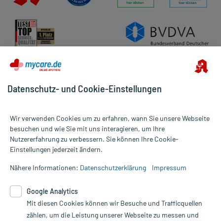
Datenschutz- und Cookie-Einstellungen
Wir verwenden Cookies um zu erfahren, wann Sie unsere Webseite
besuchen und wie Sie mit uns interagieren, um Ihre
Nutzererfahrung zu verbessern. Sie können Ihre Cookie-
Alle Preise gelten inkl. MwSt., ggf. zzgl. Versandkosten
Einstellungen jederzeit ändern.
Informationen auf dieser Website werden ausschließlich für
informative Zwecke zur Verfügung gestellt. Sie ersetzen keinesfalls
Nähere Informationen:
Datenschutzerklärung
Impressum
die Untersuchung und Behandlung durch einen Arzt. Bitte
beachten Sie, dass hierdurch weder Diagnosen gestellt noch
Google Analytics
Therapien eingeleitet werden können. | Diese Webseite benutzt
Mit diesen Cookies können wir Besuche und Trafficquellen
Google Analytics. Lesen Sie bitte dazu die wichtigen Hinweise in
unserer Datenschutzerklärung. Für den Widerruf einer Bestellung
zählen, um die Leistung unserer Webseite zu messen und