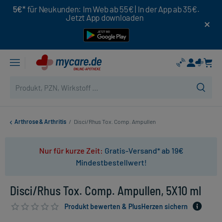
5€*
für Neukunden: Im Web ab 55€ | In der App ab 35€.
Jetzt App downloaden
Arthrose & Arthritis
/
Disci/Rhus Tox. Comp. Ampullen
Nur für kurze Zeit:
Gratis-Versand* ab 19€
Mindestbestellwert!
Disci/Rhus Tox. Comp. Ampullen, 5X10 ml
Produkt bewerten & PlusHerzen sichern