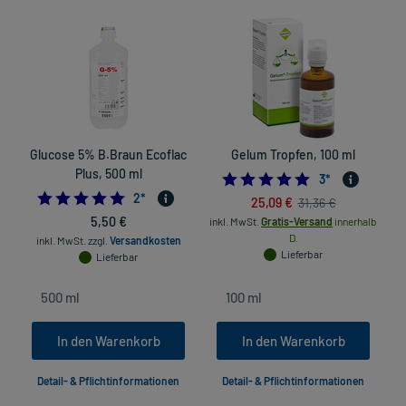
Glucose 5% B.Braun Ecoflac
Gelum Tropfen, 100 ml
Plus, 500 ml
5.0
3
*
5.0
2
*
25,09 €
31,36 €
5,50 €
inkl. MwSt.
Gratis-Versand
innerhalb
D.
inkl. MwSt.
zzgl.
Versandkosten
Lieferbar
Lieferbar
In den Warenkorb
In den Warenkorb
Detail- & Pflichtinformationen
Detail- & Pflichtinformationen