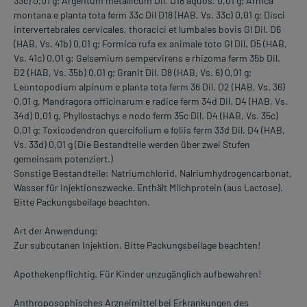
33c) 0,01 g; Argentum metallicum Dil. D18 aquos. 0,01 g; Arnica
montana e planta tota ferm 33c Dil D18 (HAB, Vs. 33c) 0,01 g; Disci
intervertebrales cervicales, thoracici et lumbales bovis Gl Dil. D6
(HAB, Vs. 41b) 0,01 g; Formica rufa ex animale toto Gl Dil. D5 (HAB,
Vs. 41c) 0,01 g: Gelsemium sempervirens e rhizoma ferm 35b Dil.
D2 (HAB, Vs. 35b) 0,01 g; Granit Dil. D8 (HAB, Vs. 6) 0,01 g;
Leontopodium alpinum e planta tota ferm 36 Dil. D2 (HAB, Vs. 36)
0,01 g, Mandragora officinarum e radice ferm 34d Dil. D4 (HAB, Vs.
34d) 0,01 g, Phyllostachys e nodo ferm 35c Dil. D4 (HAB, Vs. 35c)
0,01 g; Toxicodendron quercifolium e foliis ferm 33d Dil. D4 (HAB,
Vs. 33d) 0,01 g (Die Bestandteile werden über zwei Stufen
gemeinsam potenziert.)
Sonstige Bestandteile: Natriumchlorid, Nalriumhydrogencarbonat,
Wasser für Injektionszwecke. Enthält Milchprotein (aus Lactose).
Bitte Packungsbeilage beachten.
Art der Anwendung:
Zur subcutanen Injektion. Bitte Packungsbeilage beachten!
Apothekenpflichtig. Für Kinder unzugänglich aufbewahren!
Anthroposophisches Arzneimittel bei Erkrankungen des