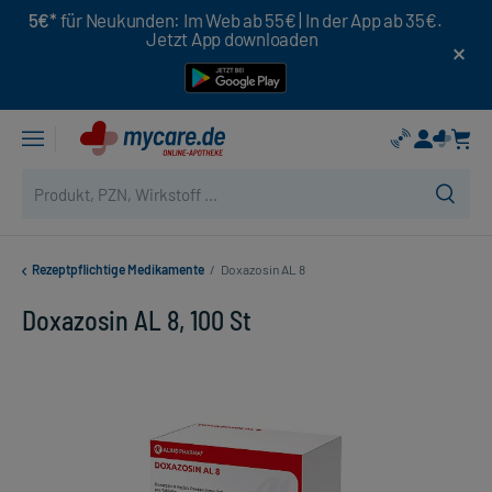
5€*
für Neukunden: Im Web ab 55€ | In der App ab 35€.
Jetzt App downloaden
Rezeptpflichtige Medikamente
/
Doxazosin AL 8
Doxazosin AL 8, 100 St