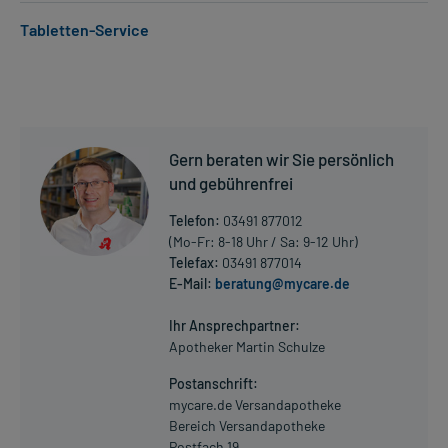
Anwendungsgebiete:
Tabletten-Service
- Behandlung der essentiellen Hypertonie
Dosierung und Anwendungshinweise:
Erwachsene
1/4-1/2 Tablette
1-mal täglich
Gern beraten wir Sie persönlich
unabhängig von den Mahlzeiten
und gebührenfrei
Die Gesamtdosis sollte nicht ohne Rücksprache mit einem Arzt
Telefon:
03491 877012
oder Apotheker überschritten werden.
(Mo-Fr: 8-18 Uhr / Sa: 9-12 Uhr)
Telefax:
03491 877014
Art der Anwendung?
E-Mail:
beratung@mycare.de
Mehr anzeigen
Nehmen Sie das Arzneimittel mit Flüssigkeit (z.B. 1 Glas Wasser)
ein.
Ihr Ansprechpartner:
Apotheker Martin Schulze
Dauer der Anwendung?
Postanschrift:
Die Anwendungsdauer richtet sich nach Art der Beschwerde
mycare.de Versandapotheke
und/oder Dauer der Erkrankung und wird deshalb nur von Ihrem
Bereich Versandapotheke
Arzt bestimmt.
Postfach 19