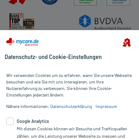
Nebenwirkungen:
Welche unerwünschten Wirkungen können auftreten?
- Atemwegsinfektionen
- Harnwegsinfektionen
- Benommenheit
- Kopfschmerzen
- Schläfrigkeit
Datenschutz- und Cookie-Einstellungen
- Schwindel
- Teilnahmslosigkeit (Apathie)
- Erregtheit
Wir verwenden Cookies um zu erfahren, wann Sie unsere Webseite
- Störung der Nah- und Ferneinstellung des Auges
besuchen und wie Sie mit uns interagieren, um Ihre
(Akkommodation)
Nutzererfahrung zu verbessern. Sie können Ihre Cookie-
Alle Preise gelten inkl. MwSt., ggf. zzgl. Versandkosten
- Herzklopfen
Einstellungen jederzeit ändern.
Informationen auf dieser Website werden ausschließlich für
- Pulsbeschleunigung
informative Zwecke zur Verfügung gestellt. Sie ersetzen keinesfalls
- Niederiger Blutdruck
Nähere Informationen:
Datenschutzerklärung
Impressum
die Untersuchung und Behandlung durch einen Arzt. Bitte
- Wassereinlagerungen (Ödeme)
beachten Sie, dass hierdurch weder Diagnosen gestellt noch
- Bronchitis
Google Analytics
Therapien eingeleitet werden können. | Diese Webseite benutzt
- Husten
Google Analytics. Lesen Sie bitte dazu die wichtigen Hinweise in
Mit diesen Cookies können wir Besuche und Trafficquellen
- Anfälle von Atmenot
unserer Datenschutzerklärung. Für den Widerruf einer Bestellung
- Schnupfen
zählen, um die Leistung unserer Webseite zu messen und