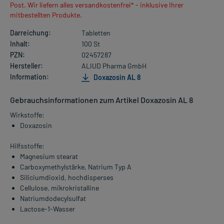
Post. Wir liefern alles versandkostenfrei* - inklusive Ihrer
mitbestellten Produkte.
Darreichung:
Tabletten
Inhalt:
100 St
PZN:
02457287
Hersteller:
ALIUD Pharma GmbH
Information:
Doxazosin AL 8
Gebrauchsinformationen zum Artikel Doxazosin AL 8
Wirkstoffe:
Doxazosin
Hilfsstoffe:
Magnesium stearat
Carboxymethylstärke, Natrium Typ A
Siliciumdioxid, hochdisperses
Cellulose, mikrokristalline
Natriumdodecylsulfat
Lactose-1-Wasser