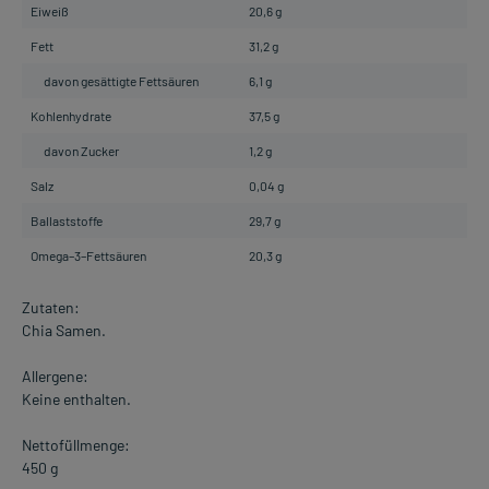
Eiweiß
20,6 g
Fett
31,2 g
davon gesättigte Fettsäuren
6,1 g
Kohlenhydrate
37,5 g
davon Zucker
1,2 g
Salz
0,04 g
Ballaststoffe
29,7 g
Omega–3–Fettsäuren
20,3 g
Zutaten:
Chia Samen.
Allergene:
Keine enthalten.
Nettofüllmenge:
450 g