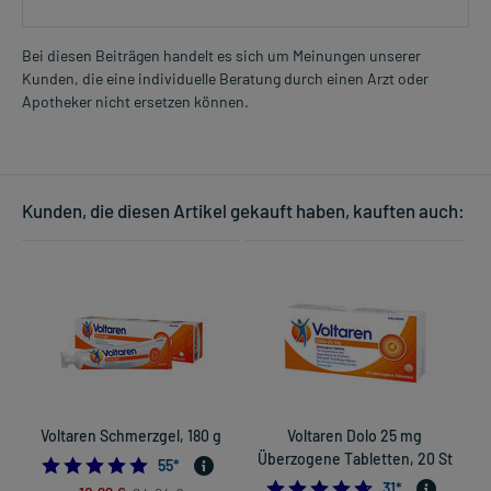
Bei diesen Beiträgen handelt es sich um Meinungen unserer
Kunden, die eine individuelle Beratung durch einen Arzt oder
Apotheker nicht ersetzen können.
Kunden, die diesen Artikel gekauft haben, kauften auch:
Voltaren Schmerzgel, 180 g
Voltaren Dolo 25 mg
Überzogene Tabletten, 20 St
4.872727272727273
55
*
4.67741935483871
31
*