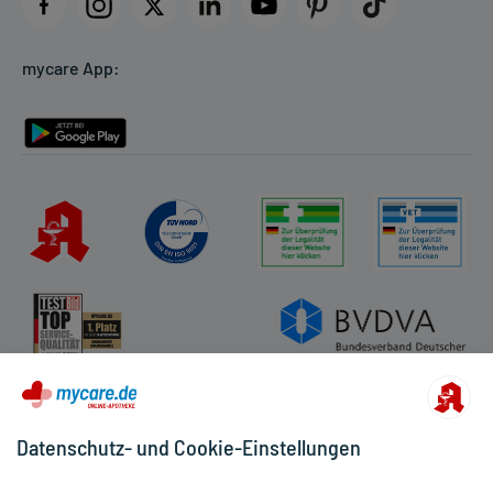
Datenschutz
Cookie-Einstellungen
mycare App:
Rückgabe/Widerruf
Barrierefreiheitserklärung
Datenschutz- und Cookie-Einstellungen