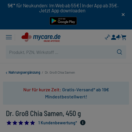
5€*
für Neukunden: Im Web ab 55€ | In der App ab 35€.
Jetzt App downloaden
Nahrungsergänzung
/
Dr. Groß Chia Samen
Nur für kurze Zeit:
Gratis-Versand* ab 19€
Mindestbestellwert!
Dr. Groß Chia Samen, 450 g
5.0
1 Kundenbewertung*