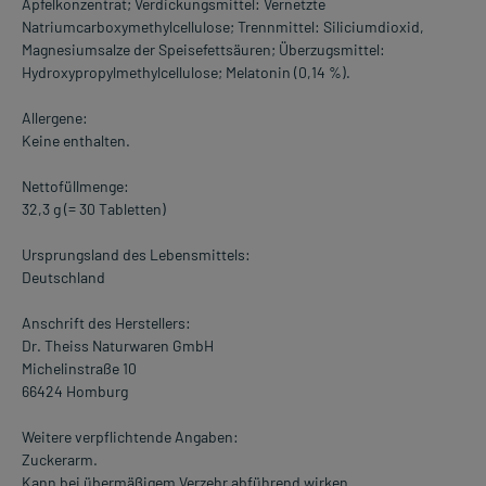
Apfelkonzentrat; Verdickungsmittel: Vernetzte
Natriumcarboxymethylcellulose; Trennmittel: Siliciumdioxid,
Magnesiumsalze der Speisefettsäuren; Überzugsmittel:
Hydroxypropylmethylcellulose; Melatonin (0,14 %).
Allergene:
Keine enthalten.
Nettofüllmenge:
32,3 g (= 30 Tabletten)
Ursprungsland des Lebensmittels:
Deutschland
Anschrift des Herstellers:
Dr. Theiss Naturwaren GmbH
Michelinstraße 10
66424 Homburg
Weitere verpflichtende Angaben:
Zuckerarm.
Kann bei übermäßigem Verzehr abführend wirken.