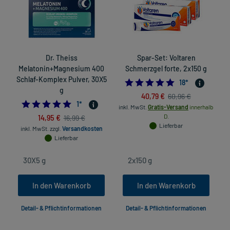
Dr. Theiss
Spar-Set: Voltaren
Melatonin+Magnesium 400
Schmerzgel forte, 2x150 g
Schlaf-Komplex Pulver, 30X5
5.0
18
*
g
40,79 €
60,96 €
5.0
1
*
inkl. MwSt.
Gratis-Versand
innerhalb
14,95 €
D.
16,99 €
Lieferbar
inkl. MwSt.
zzgl.
Versandkosten
Lieferbar
In den Warenkorb
In den Warenkorb
Detail- & Pflichtinformationen
Detail- & Pflichtinformationen