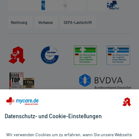
Arzneimittelinformationen
Karriere
Hilfsmittelbox
Engagement
Direktabrechnung PKV
Rechnung
Vorkasse
SEPA-Lastschrift
Partner
Apotheke vor Ort
Kundenbewertungen
AGB
Impressum
Datenschutz
Cookie-Einstellungen
Rückgabe/Widerruf
Barrierefreiheitserklärung
Datenschutz- und Cookie-Einstellungen
Wir verwenden Cookies um zu erfahren, wann Sie unsere Webseite