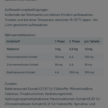
Aufbewahrungsbedingungen:
Außerhalb der Reichweite von kleinen Kindern aufbewahren.
Trocken und bei einer Temperatur zwischen 15-25 °C lagern. Vor
Licht geschützt aufbewahren.
Nährwertdeklaration:
Inhaltstoff
1. Phase
2. Phase
pro Tablette
Melatonin
1 mg
0,5 mg
1,5 mg
Passionsblumen-Extrakt
100 mg
k.A.
100 mg
Zitronenmelissen-Extrakt
55 mg
k.A.
55 mg
Baldrianwurzel-Extrakt
k.A.
300 mg
300 mg
Zutaten:
Baldrianwurzel-Extrakt (27,91 %); Füllstoffe: Mikrokristalline
Cellulose, Tricalciumcitrat; Verdickungsmittel:
Hydroxypropylmethylcellulose; Passionsblumen-Extrakt (9,30 %);
Zitronenmelissen-Extrakt (5,12 %); Farbstoffe: Spirulina- und