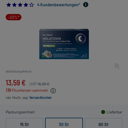
4.0
4 Kundenbewertungen*
-20%*
Abbildung ähnlich
13,59 €
UVP
16,99 €
136
PlusHerzen sammeln
inkl. MwSt.
zzgl.
Versandkosten
Packungseinheit
Lieferbar
15 St
30 St
60 St