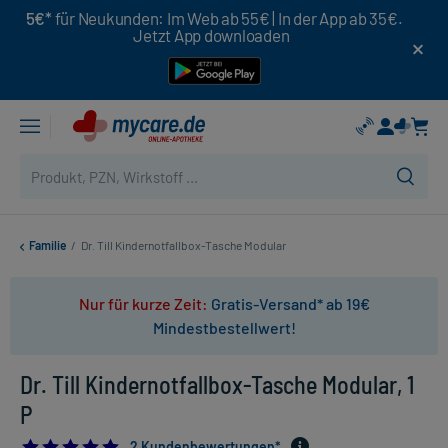
5€*
für Neukunden: Im Web ab 55€ | In der App ab 35€.
Jetzt App downloaden
Familie
/
Dr. Till Kindernotfallbox-Tasche Modular
Nur für kurze Zeit:
Gratis-Versand* ab 19€
Mindestbestellwert!
Dr. Till Kindernotfallbox-Tasche Modular, 1
P
5.0
2 Kundenbewertungen*