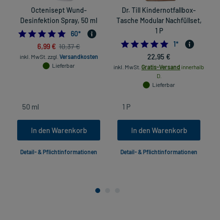
Octenisept Wund-
Dr. Till Kindernotfallbox-
Desinfektion Spray, 50 ml
Tasche Modular Nachfüllset,
1 P
4.966666666666667
60
*
5.0
1
*
6,99 €
10,37 €
22,95 €
inkl. MwSt.
zzgl.
Versandkosten
Lieferbar
inkl. MwSt.
Gratis-Versand
innerhalb
D.
Lieferbar
In den Warenkorb
In den Warenkorb
Detail- & Pflichtinformationen
Detail- & Pflichtinformationen