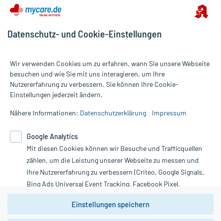
Datenschutz- und Cookie-Einstellungen
Wir verwenden Cookies um zu erfahren, wann Sie unsere Webseite
besuchen und wie Sie mit uns interagieren, um Ihre
Nutzererfahrung zu verbessern. Sie können Ihre Cookie-
Alle Preise gelten inkl. MwSt., ggf. zzgl. Versandkosten
Einstellungen jederzeit ändern.
Informationen auf dieser Website werden ausschließlich für
informative Zwecke zur Verfügung gestellt. Sie ersetzen keinesfalls
Nähere Informationen:
Datenschutzerklärung
Impressum
die Untersuchung und Behandlung durch einen Arzt. Bitte
beachten Sie, dass hierdurch weder Diagnosen gestellt noch
Google Analytics
Therapien eingeleitet werden können. | Diese Webseite benutzt
Mit diesen Cookies können wir Besuche und Trafficquellen
Google Analytics. Lesen Sie bitte dazu die wichtigen Hinweise in
unserer Datenschutzerklärung. Für den Widerruf einer Bestellung
zählen, um die Leistung unserer Webseite zu messen und
nutzen Sie das Formular:
Ihre Nutzererfahrung zu verbessern (Criteo, Google Signals,
Bing Ads Universal Event Tracking, Facebook Pixel,
Vertrag widerrufen
Youtube-Social Plugin).
Einstellungen speichern
Wir weisen darauf hin, dass die