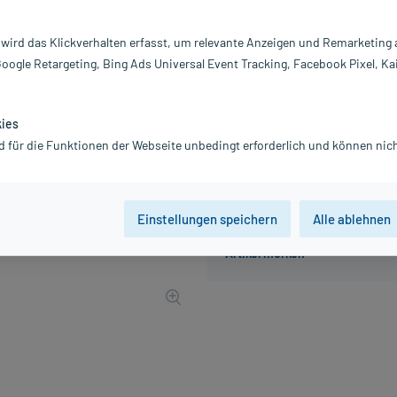
Inhalt:
25
PZN:
01
 wird das Klickverhalten erfasst, um relevante Anzeigen und Remarketing
Hersteller:
Dr
Google Retargeting, Bing Ads Universal Event Tracking, Facebook Pixel, Ka
39,25 €
393
PlusHerzen s
inkl. MwSt.
Gratis-Versand
innerhalb D.
kies
d für die Funktionen der Webseite unbedingt erforderlich und können nich
Einstellungen speichern
Alle ablehnen