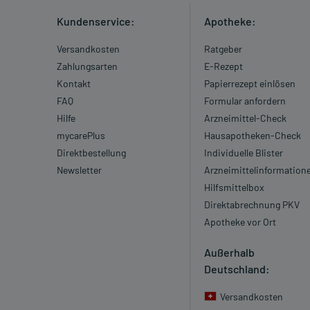
Kundenservice:
Apotheke:
Versandkosten
Ratgeber
Zahlungsarten
E-Rezept
Kontakt
Papierrezept einlösen
FAQ
Formular anfordern
Hilfe
Arzneimittel-Check
mycarePlus
Hausapotheken-Check
Direktbestellung
Individuelle Blister
Newsletter
Arzneimittelinformation
Hilfsmittelbox
Direktabrechnung PKV
Apotheke vor Ort
Außerhalb
Deutschland:
Versandkosten