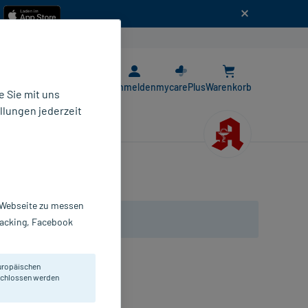
n
E-Rezept App
Anmelden
mycarePlus
Warenkorb
 Sie mit uns
llungen jederzeit
r Webseite zu messen
Tracking, Facebook
uropäischen
n mit wicher Vliesumhüllung.
eschlossen werden
ompressen