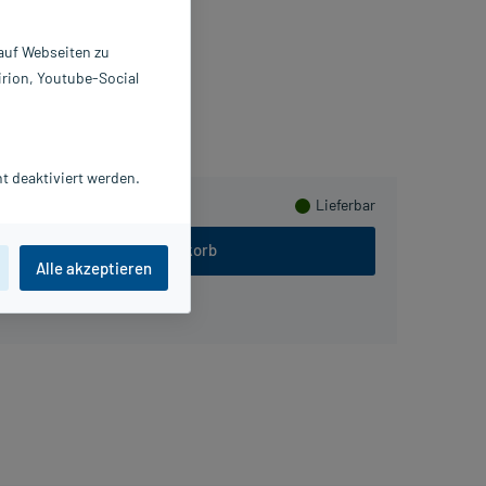
 St
687329
 auf Webseiten zu
. Ausbüttel GmbH & Co. KG
irion, Youtube-Social
ammeln
t deaktiviert werden.
Lieferbar
In den Warenkorb
Alle akzeptieren