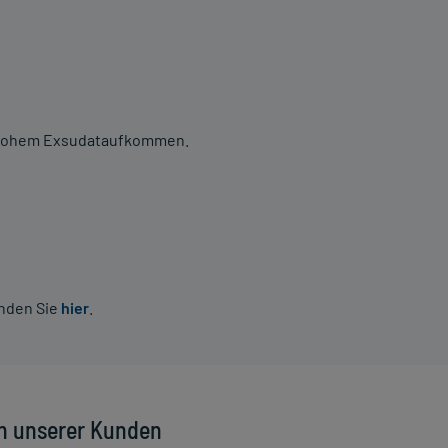
 hohem Exsudataufkommen.
inden Sie
hier
.
n unserer Kunden