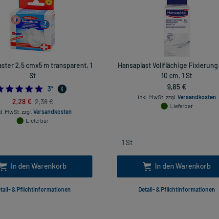
aster 2,5 cmx5 m transparent, 1
Hansaplast Vollflächige Fixierung
St
10 cm, 1 St
9,85 €
5.0
3
*
inkl. MwSt.
zzgl.
Versandkosten
2,28 €
2,38 €
Lieferbar
kl. MwSt.
zzgl.
Versandkosten
Lieferbar
In den Warenkorb
In den Warenkorb
tail- & Pflichtinformationen
Detail- & Pflichtinformationen