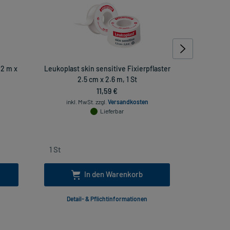
 2 m x
Leukoplast skin sensitive Fixierpflaster
Leukoplast
2.5 cm x 2.6 m, 1 St
11,59 €
inkl. MwSt.
zzgl.
Versandkosten
inkl
Lieferbar
In den Warenkorb
Detail- & Pflichtinformationen
Deta