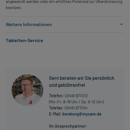
angewandt werden oder ein erhöhtes Potenzial zur Überdosierung
besitzen.
Weitere Informationen
Anwendungsgebiete:
Tabletten-Service
- HIV-Infektionen
Dosierung und Anwendungshinweise:
Erwachsene
1 Tablette
1-mal täglich
Gern beraten wir Sie persönlich
nach der Mahlzeit (ca. 2 Stunden)
und gebührenfrei
Die Gesamtdosis sollte nicht ohne Rücksprache mit einem Arzt
Telefon:
03491 877012
oder Apotheker überschritten werden.
(Mo-Fr: 8-18 Uhr / Sa: 9-12 Uhr)
Telefax:
03491 877014
Art der Anwendung?
E-Mail:
beratung@mycare.de
Mehr anzeigen
Nehmen Sie das Arzneimittel mit Flüssigkeit (z.B. 1 Glas Wasser)
ein.
Ihr Ansprechpartner: