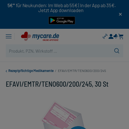
5€*
für Neukunden: Im Web ab 55€ | In der App ab 35€.
Jetzt App downloaden
Rezeptpflichtige Medikamente
/
EFAVI/EMTR/TENO600/200/245
EFAVI/EMTR/TENO600/200/245, 30 St