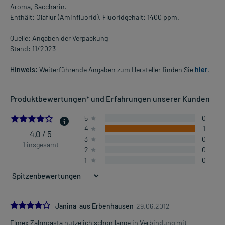
Aroma, Saccharin.
Enthält: Olaflur (Aminfluorid). Fluoridgehalt: 1400 ppm.
Quelle: Angaben der Verpackung
Stand: 11/2023
Hinweis:
Weiterführende Angaben zum Hersteller finden Sie
hier
.
Produktbewertungen* und Erfahrungen unserer Kunden
4.0
5
0
4
1
4,0 / 5
3
0
1 insgesamt
2
0
1
0
4.0
Janina aus Erbenhausen
29.06.2012
Elmex Zahnpasta nutze ich schon lange in Verbindung mit