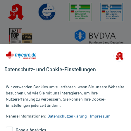
Datenschutz- und Cookie-Einstellungen
Wir verwenden Cookies um zu erfahren, wann Sie unsere Webseite
besuchen und wie Sie mit uns interagieren, um Ihre
Nutzererfahrung zu verbessern. Sie können Ihre Cookie-
Alle Preise gelten inkl. MwSt., ggf. zzgl. Versandkosten
Einstellungen jederzeit ändern.
Informationen auf dieser Website werden ausschließlich für
informative Zwecke zur Verfügung gestellt. Sie ersetzen keinesfalls
Nähere Informationen:
Datenschutzerklärung
Impressum
die Untersuchung und Behandlung durch einen Arzt. Bitte
beachten Sie, dass hierdurch weder Diagnosen gestellt noch
Google Analytics
Therapien eingeleitet werden können. | Diese Webseite benutzt