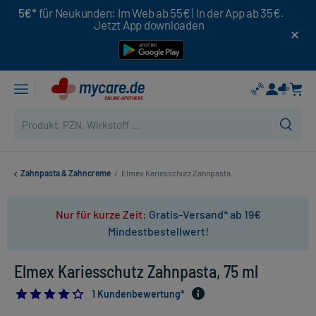
5€*
für Neukunden: Im Web ab 55€ | In der App ab 35€.
Jetzt App downloaden
Zahnpasta & Zahncreme
/
Elmex Kariesschutz Zahnpasta
Nur für kurze Zeit:
Gratis-Versand* ab 19€
Mindestbestellwert!
Elmex Kariesschutz Zahnpasta, 75 ml
4.0
1 Kundenbewertung*