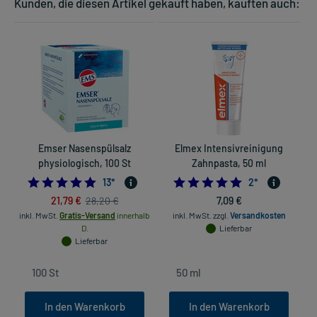
Kunden, die diesen Artikel gekauft haben, kauften auch:
Emser Nasenspülsalz
Elmex Intensivreinigung
physiologisch, 100 St
Zahnpasta, 50 ml
5.0
5.0
13
*
2
*
21,79 €
7,09 €
28,20 €
inkl. MwSt.
Gratis-Versand
innerhalb
inkl. MwSt.
zzgl.
Versandkosten
D.
Lieferbar
Lieferbar
In den Warenkorb
In den Warenkorb