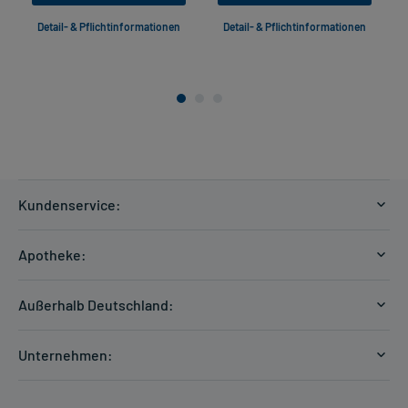
Detail- & Pflichtinformationen
Detail- & Pflichtinformationen
Kundenservice:
Versandkosten
Apotheke:
Zahlungsarten
Ratgeber
Kontakt
Außerhalb Deutschland:
E-Rezept
FAQ
Versandkosten Schweiz
Papierrezept einlösen
Hilfe
Unternehmen:
Formular anfordern
mycarePlus
Experten-Team
Arzneimittel-Check
Direktbestellung