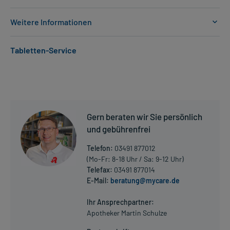
Weitere Informationen
Anwendungsgebiete:
Tabletten-Service
- Depression, stark ausgeprägt
Dosierung und Anwendungshinweise:
Erwachsene
1 Tablette
1-mal täglich
Gern beraten wir Sie persönlich
zum gleichen Zeitpunkt, unabhängig von der Mahlzeit
und gebührenfrei
Erwachsene
Telefon:
03491 877012
2 Tabletten
(Mo-Fr: 8-18 Uhr / Sa: 9-12 Uhr)
1-mal täglich
Telefax:
03491 877014
zum gleichen Zeitpunkt, unabhängig von der Mahlzeit
E-Mail:
beratung@mycare.de
Mehr anzeigen
Die Gesamtdosis sollte nicht ohne Rücksprache mit einem Arzt
Ihr Ansprechpartner:
oder Apotheker überschritten werden.
Apotheker Martin Schulze