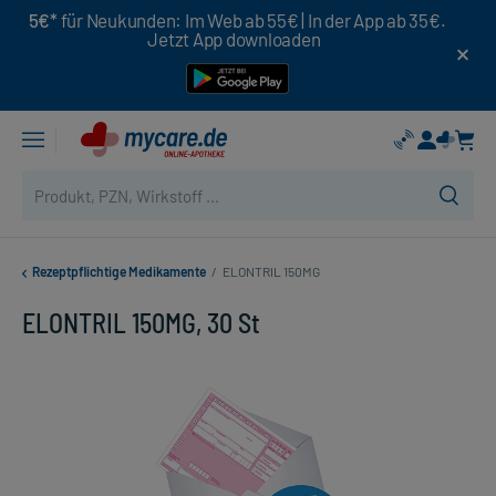
5€*
für Neukunden: Im Web ab 55€ | In der App ab 35€.
Jetzt App downloaden
Rezeptpflichtige Medikamente
/
ELONTRIL 150MG
ELONTRIL 150MG, 30 St