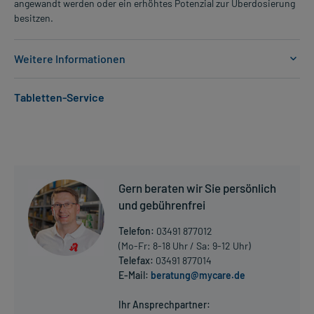
angewandt werden oder ein erhöhtes Potenzial zur Überdosierung
besitzen.
Weitere Informationen
Anwendungsgebiete:
Tabletten-Service
- Behandlung der essentiellen Hypertonie
Dosierung und Anwendungshinweise:
Erwachsene
1 Filmtablette
1-mal täglich
Gern beraten wir Sie persönlich
morgens, mindestens 15 Minuten vor der Mahlzeit
und gebührenfrei
Die Gesamtdosis sollte nicht ohne Rücksprache mit einem Arzt
Telefon:
03491 877012
oder Apotheker überschritten werden.
(Mo-Fr: 8-18 Uhr / Sa: 9-12 Uhr)
Telefax:
03491 877014
Art der Anwendung?
E-Mail:
beratung@mycare.de
Mehr anzeigen
Nehmen Sie das Arzneimittel mit Flüssigkeit (z.B. 1 Glas Wasser)
ein.
Ihr Ansprechpartner: