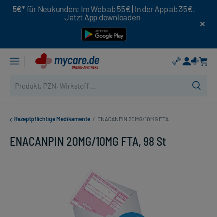
5€*
für Neukunden: Im Web ab 55€ | In der App ab 35€.
Jetzt App downloaden
Rezeptpflichtige Medikamente
/
ENACANPIN 20MG/10MG FTA
ENACANPIN 20MG/10MG FTA, 98 St