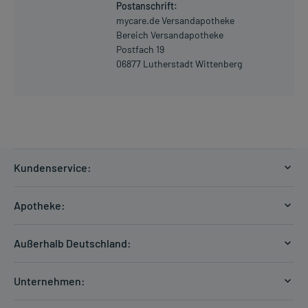
Postanschrift:
mycare.de Versandapotheke
Bereich Versandapotheke
Postfach 19
06877 Lutherstadt Wittenberg
Kundenservice:
Versandkosten
Apotheke:
Zahlungsarten
Ratgeber
Kontakt
Außerhalb Deutschland:
E-Rezept
FAQ
Versandkosten Schweiz
Papierrezept einlösen
Hilfe
Unternehmen:
Formular anfordern
mycarePlus