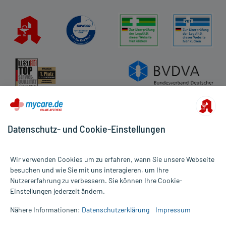
Datenschutz- und Cookie-Einstellungen
Wir verwenden Cookies um zu erfahren, wann Sie unsere Webseite
besuchen und wie Sie mit uns interagieren, um Ihre
Nutzererfahrung zu verbessern. Sie können Ihre Cookie-
Alle Preise gelten inkl. MwSt., ggf. zzgl. Versandkosten
Einstellungen jederzeit ändern.
Informationen auf dieser Website werden ausschließlich für
informative Zwecke zur Verfügung gestellt. Sie ersetzen keinesfalls
Nähere Informationen:
Datenschutzerklärung
Impressum
die Untersuchung und Behandlung durch einen Arzt. Bitte
beachten Sie, dass hierdurch weder Diagnosen gestellt noch