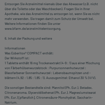
Entsorgen Sie Arzneimittel niemals über das Abwasser (z.B. nicht
über die Toilette oder das Waschbecken). Fragen Sie in Ihrer
Apotheke, wie das Arzneimittel zu entsorgen ist, wenn Sie es nicht
mehr verwenden. Sie tragen damit zum Schutz der Umwelt bei.
Weitere Informationen finden Sie unter
www.bfarm.de/arzneimittelentsorgung.
6. Inhalt der Packung und weitere
Informationen
Was Esberitox® COMPACT enthält:
Der Wirkstoff ist:
1 Tablette enthält 16 mg Trockenextrakt (4-9 : 1) aus einer Mischung
von Färberhülsenwurzelstock : Purpursonnenhutwurzel :
Blassfarbener Sonnenhutwurzel : Lebensbaumspitzen und -
blättern (4,92 : 1,85 : 1,85 : 1). Auszugsmittel: Ethanol 30 % (V/V).
Die sonstigen Bestandteile sind: Mannitol (Ph. Eur.), Betadex,
Citronenaroma, Glyceroldibehenat (Ph. Eur.), Magnesiumstearat
(Ph. Eur.) [pflanzlich], Citronensäure-Monohydrat, Saccharin-
Natrium.