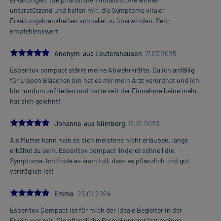
Zeitpunkt ganz normal (also nicht mit der doppelten Menge) fort.
unterstützend und helfen mir, die Symptome viraler
Erkältungskrankheiten schneller zu überwinden. Sehr
Generell gilt: Achten Sie vor allem bei Säuglingen, Kleinkindern und
empfehlenswert
älteren Menschen auf eine gewissenhafte Dosierung. Im
Zweifelsfalle fragen Sie Ihren Arzt oder Apotheker nach etwaigen
5.0
Anonym aus Leutershausen
17.07.2025
Auswirkungen oder Vorsichtsmaßnahmen.
Esberitox compact stärkt meine Abwehrkräfte. Da ich anfällig
Eine vom Arzt verordnete Dosierung kann von den Angaben der
für Lippen Bläschen bin hat es mir mein Arzt verordnet und ich
Packungsbeilage abweichen. Da der Arzt sie individuell abstimmt,
bin rundum zufrieden und hatte seit der Einnahme keine mehr,
sollten Sie das Arzneimittel daher nach seinen Anweisungen
hat sich gelohnt!
anwenden.
5.0
Johanna aus Nürnberg
19.12.2023
Gegenanzeigen:
Als Mutter kann man es sich meistens nicht erlauben, lange
Was spricht gegen eine Anwendung?
erkältet zu sein. Esberitox compact linderet schnell die
Symptome. Ich finde es auch toll, dass es pflanzlich und gut
- Überempfindlichkeit gegen die Inhaltsstoffe
verträglich ist!
- Autoimmunkrankheiten (Erkrankungen, bei denen sich das
körpereigene Immunsystem gegen den eigenen Körper richtet)
5.0
Emma
25.01.2024
- Abwehrschwäche, z.B. Organtransplantationen, langzeitig
Esberitox Compact ist für mich der ideale Begleiter in der
hochdosierte Kortisonbehandlung
Erkältungszeit. Die pflanzliche Formel unterstützt meinen