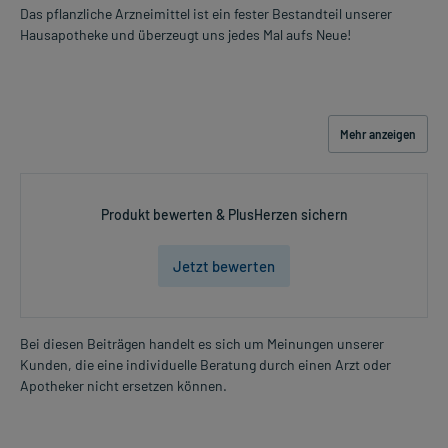
Das pflanzliche Arzneimittel ist ein fester Bestandteil unserer
Erkenntnissen abgeraten. Eventuell ist ein Abstillen in Erwägung
Hausapotheke und überzeugt uns jedes Mal aufs Neue!
zu ziehen.
Ist Ihnen das Arzneimittel trotz einer Gegenanzeige verordnet
worden, sprechen Sie mit Ihrem Arzt oder Apotheker. Der
therapeutische Nutzen kann höher sein, als das Risiko, das die
Mehr anzeigen
Anwendung bei einer Gegenanzeige in sich birgt.
Nebenwirkungen:
Produkt bewerten & PlusHerzen sichern
Welche unerwünschten Wirkungen können auftreten?
- Magen-Darm-Beschwerden, wie:
Jetzt bewerten
- Bauchschmerzen
- Übelkeit
- Durchfälle
Bei diesen Beiträgen handelt es sich um Meinungen unserer
- Schwindel
Kunden, die eine individuelle Beratung durch einen Arzt oder
- Überempfindlichkeitsreaktionen der Haut, wie:
Apotheker nicht ersetzen können.
- Juckreiz
- Hautausschlag
- Schwellungen im Gesicht