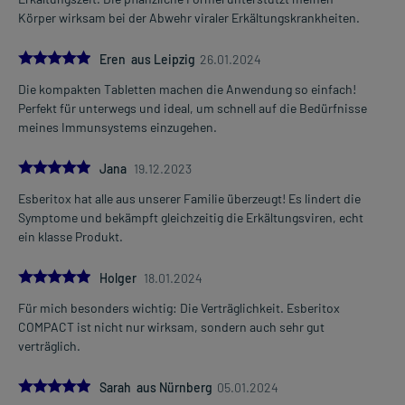
- Tuberkulose
Körper wirksam bei der Abwehr viraler Erkältungskrankheiten.
- Sarkoidose (Boeck-Krankheit) (seltene, häufig vererbte
Erkrankung, mit Bildung kleiner Gewebeknötchen, vor allem in der
5.0
Lunge)
Eren aus Leipzig
26.01.2024
- Veränderungen des Blutbildes (v.a. der weißen Blutkörperchen)
Die kompakten Tabletten machen die Anwendung so einfach!
- Kollagenosen (Veränderungen im Bindegewebsbereich), wie:
Perfekt für unterwegs und ideal, um schnell auf die Bedürfnisse
- Lupus erythematodes
meines Immunsystems einzugehen.
- Multiple Sklerose
- Virusinfektionen, die chronisch sind, wie:
5.0
Jana
19.12.2023
- HIV-Infektion
Esberitox hat alle aus unserer Familie überzeugt! Es lindert die
Welche Altersgruppe ist zu beachten?
Symptome und bekämpft gleichzeitig die Erkältungsviren, echt
- Kinder unter 12 Jahren: Das Arzneimittel sollte in dieser Gruppe
ein klasse Produkt.
in der Regel nicht angewendet werden. Es gibt Präparate, die von
der Wirkstoffstärke und/oder Darreichungsform besser geeignet
5.0
Holger
18.01.2024
sind.
Für mich besonders wichtig: Die Verträglichkeit. Esberitox
Was ist mit Schwangerschaft und Stillzeit?
COMPACT ist nicht nur wirksam, sondern auch sehr gut
- Schwangerschaft: Wenden Sie sich an Ihren Arzt. Es spielen
verträglich.
verschiedene Überlegungen eine Rolle, ob und wie das Arzneimittel
in der Schwangerschaft angewendet werden kann.
5.0
Sarah aus Nürnberg
05.01.2024
- Stillzeit: Von einer Anwendung wird nach derzeitigen