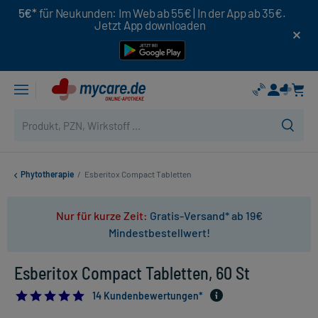
5€*
für Neukunden: Im Web ab 55€ | In der App ab 35€.
Jetzt App downloaden
Phytotherapie
/
Esberitox Compact Tabletten
Nur für kurze Zeit:
Gratis-Versand* ab 19€
Mindestbestellwert!
Esberitox Compact Tabletten, 60 St
5.0
14 Kundenbewertungen*