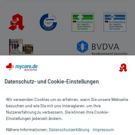
Datenschutz- und Cookie-Einstellungen
Wir verwenden Cookies um zu erfahren, wann Sie unsere Webseite
besuchen und wie Sie mit uns interagieren, um Ihre
Nutzererfahrung zu verbessern. Sie können Ihre Cookie-
Alle Preise gelten inkl. MwSt., ggf. zzgl. Versandkosten
Einstellungen jederzeit ändern.
Informationen auf dieser Website werden ausschließlich für
informative Zwecke zur Verfügung gestellt. Sie ersetzen keinesfalls
Nähere Informationen:
Datenschutzerklärung
Impressum
die Untersuchung und Behandlung durch einen Arzt. Bitte