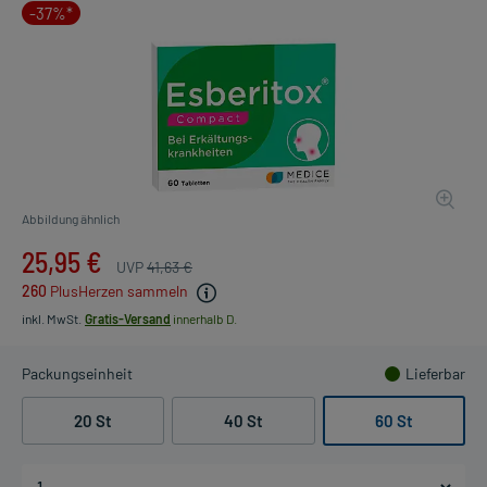
-37%*
Abbildung ähnlich
25,95 €
UVP
41,63 €
260
PlusHerzen sammeln
inkl. MwSt.
Gratis-Versand
innerhalb D.
Packungseinheit
Lieferbar
20 St
40 St
60 St