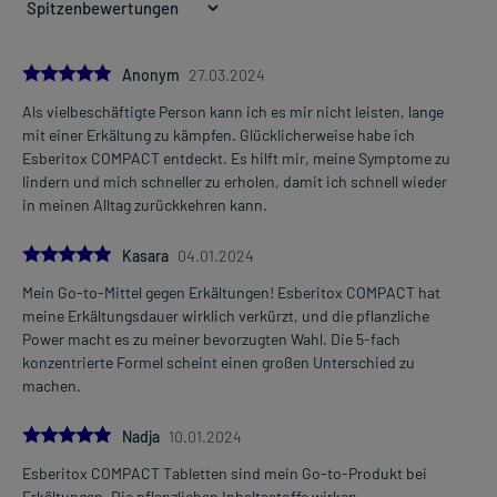
Die Gesamtdosis sollte nicht ohne Rücksprache mit einem Arzt
oder Apotheker überschritten werden.
5.0
Anonym
27.03.2024
Als vielbeschäftigte Person kann ich es mir nicht leisten, lange
Art der Anwendung?
Mehr anzeigen
mit einer Erkältung zu kämpfen. Glücklicherweise habe ich
Nehmen Sie das Arzneimittel mit Flüssigkeit (z.B. 1 Glas Wasser)
Esberitox COMPACT entdeckt. Es hilft mir, meine Symptome zu
ein oder kauen Sie das Arzneimittel gut.
lindern und mich schneller zu erholen, damit ich schnell wieder
in meinen Alltag zurückkehren kann.
Dauer der Anwendung?
Ohne ärztlichen Rat sollten Sie das Arzneimittel nicht länger als 10
5.0
Tage anwenden. Bei länger anhaltenden oder regelmäßig
Kasara
04.01.2024
wiederkehrenden Beschwerden sollten Sie Ihren Arzt aufsuchen.
Mein Go-to-Mittel gegen Erkältungen! Esberitox COMPACT hat
meine Erkältungsdauer wirklich verkürzt, und die pflanzliche
Überdosierung?
Power macht es zu meiner bevorzugten Wahl. Die 5-fach
Wird das Arzneimittel wie beschrieben angewendet, sind keine
konzentrierte Formel scheint einen großen Unterschied zu
Überdosierungserscheinungen bekannt. Bei versehentlichem
machen.
Verschlucken größerer Mengen wenden Sie sich umgehend an
einen Arzt.
5.0
Nadja
10.01.2024
Einnahme vergessen?
Esberitox COMPACT Tabletten sind mein Go-to-Produkt bei
Setzen Sie die Einnahme zum nächsten vorgeschriebenen
Erkältungen. Die pflanzlichen Inhaltsstoffe wirken