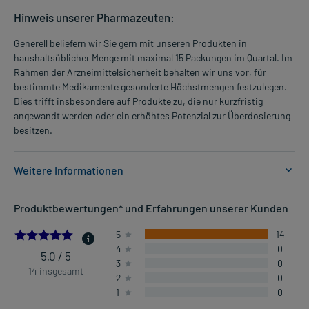
Hinweis unserer Pharmazeuten:
Generell beliefern wir Sie gern mit unseren Produkten in
haushaltsüblicher Menge mit maximal 15 Packungen im Quartal. Im
Rahmen der Arzneimittelsicherheit behalten wir uns vor, für
bestimmte Medikamente gesonderte Höchstmengen festzulegen.
Dies trifft insbesondere auf Produkte zu, die nur kurzfristig
angewandt werden oder ein erhöhtes Potenzial zur Überdosierung
besitzen.
Weitere Informationen
Anwendungsgebiete:
Produktbewertungen* und Erfahrungen unserer Kunden
- Erkältung und grippaler Infekt, unterstützende Behandlung
5.0
5
14
4
0
Dosierung und Anwendungshinweise:
5,0 / 5
3
0
Jugendliche ab 12 Jahren und Erwachsene
14 insgesamt
2
0
1 Tablette
1
0
3-mal täglich
morgens, mittags und abends, unabhängig von der Mahlzeit