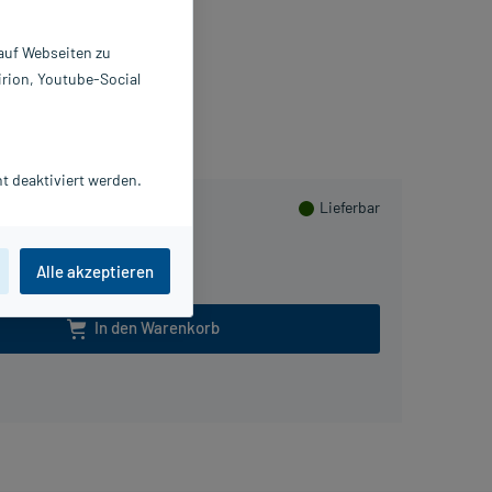
0 St
1320445
 auf Webseiten zu
ERLIN-CHEMIE AG
irion, Youtube-Social
lusHerzen sammeln
t deaktiviert werden.
Lieferbar
100 St
Alle akzeptieren
In den Warenkorb