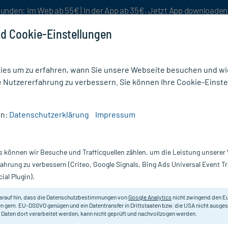
unden: Im Web ab 55€ | In der App ab 35€. Jetzt App downloade
d Cookie-Einstellungen
es um zu erfahren, wann Sie unsere Webseite besuchen und wie
e Nutzererfahrung zu verbessern. Sie können Ihre Cookie-Einste
nlösen
Rezeptur
Aktion %
en:
Datenschutzerklärung
Impressum
Verdauungsstörungen
/
Espumisan Perlen Weichkapseln
s können wir Besuche und Trafficquellen zählen, um die Leistung unsere
Nur für kurze Zeit:
Gratis-Versand* ab 19€ Mindestbestellwert!
fahrung zu verbessern (Criteo, Google Signals, Bing Ads Universal Event 
ial Plugin).
ln, 100 St
arauf hin, dass die Datenschutzbestimmungen von
Google Analytics
nicht zwingend den E
Zur symptomatischen Behandlung
n gem. EU-DSGVO genügen und ein Datentransfer in Drittstaaten bzw. die USA nicht ausg
 Daten dort verarbeitet werden, kann nicht geprüft und nachvollzogen werden.
Darreichung:
We