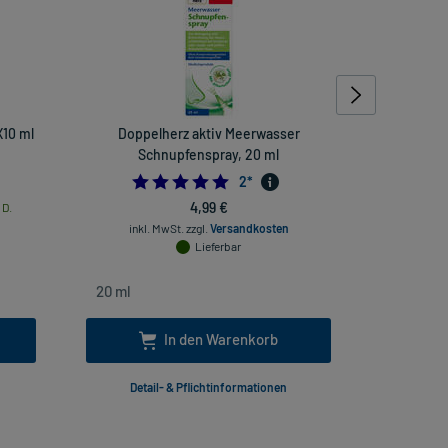
X10 ml
Doppelherz aktiv Meerwasser
Vitamaze 
Schnupfenspray, 20 ml
hoch
5.0
2
*
4,99 €
 D.
inkl. MwSt.
zzgl.
Versandkosten
inkl
Lieferbar
In den Warenkorb
Detail- & Pflichtinformationen
Deta