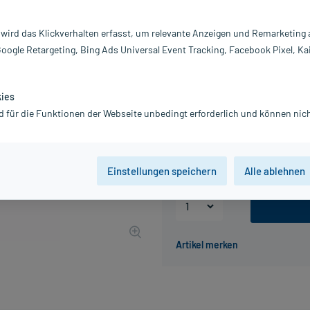
Inhalt:
10
PZN:
0
 wird das Klickverhalten erfasst, um relevante Anzeigen und Remarketing
Hersteller:
B
Google Retargeting, Bing Ads Universal Event Tracking, Facebook Pixel, Ka
16,32 €
UVP
19,05 €
164
P
inkl. MwSt.
zzgl.
Versandkosten
kies
d für die Funktionen der Webseite unbedingt erforderlich und können nich
Packungseinheit
25 St
50 St
Einstellungen speichern
Alle ablehnen