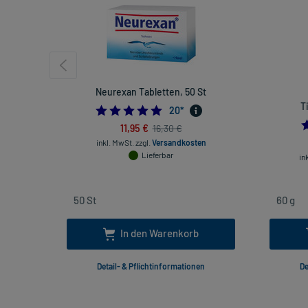
Neurexan Tabletten, 50 St
T
4.95
20
*
11,95 €
16,30 €
inkl. MwSt.
zzgl.
Versandkosten
Lieferbar
in
In den Warenkorb
Detail- & Pflichtinformationen
De