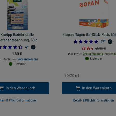
Kneipp Badekristalle
Riopan Magen Gel Stick-Pack, 50
iefenentspannung, 60 g
5.0
17
*
4.0
4
*
28,99 €
41,98 €
1,80 €
inkl. MwSt.
Gratis-Versand
innerhalb
Lieferbar
kl. MwSt.
zzgl.
Versandkosten
Lieferbar
In den Warenkorb
In den Warenkorb
tail- & Pflichtinformationen
Detail- & Pflichtinformationen