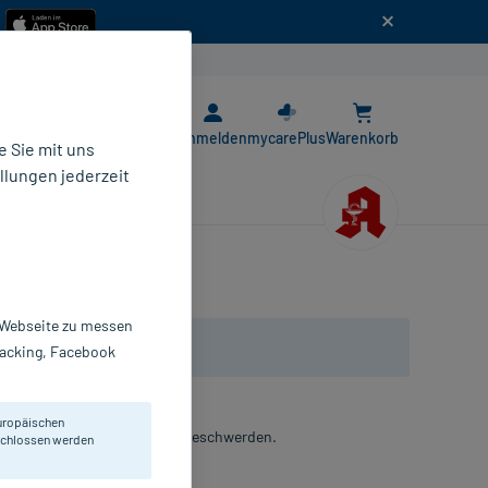
n
E-Rezept App
Anmelden
mycarePlus
Warenkorb
 Sie mit uns
llungen jederzeit
r Webseite zu messen
Tracking, Facebook
uropäischen
 gasbedingter Magen-Darm-Beschwerden.
eschlossen werden
ichkapseln