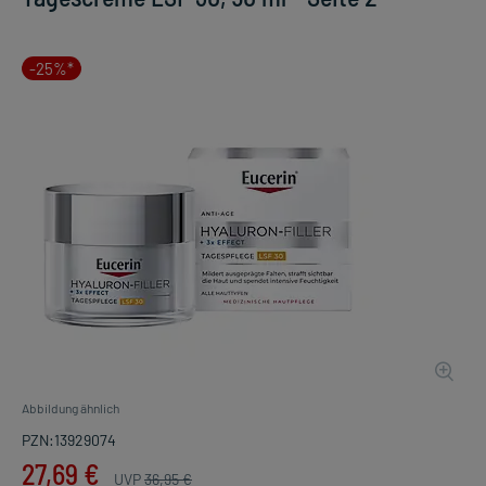
-25%*
Abbildung ähnlich
PZN:13929074
27,69 €
UVP
36,95 €