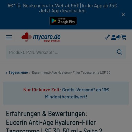
5€*
für Neukunden: Im Web ab 55€ | In der App ab 35€.
Jetzt App downloaden
Tagescreme
/
Eucerin Anti-Age Hyaluron-Filler Tagescreme LSF 30
Nur für kurze Zeit:
Gratis-Versand* ab 19€
Mindestbestellwert!
Erfahrungen & Bewertungen:
Eucerin Anti-Age Hyaluron-Filler
Tagescreme LSF 30, 50 ml - Seite 2