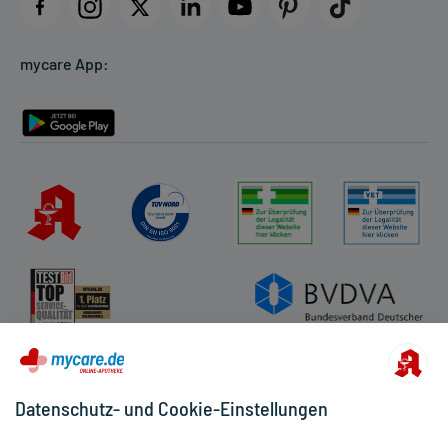
Datenschutz
Cookie-Einstellungen
mycare App:
Rückgabe/Widerruf
Barrierefreiheitserklärung
Datenschutz- und Cookie-Einstellungen