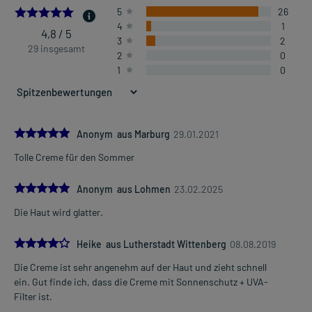
4.827586206896552
5
26
4
1
4,8 / 5
3
2
29 insgesamt
2
0
1
0
5.0
Anonym aus Marburg
29.01.2021
Tolle Creme für den Sommer
5.0
Anonym aus Lohmen
23.02.2025
Die Haut wird glatter.
4.0
Heike aus Lutherstadt Wittenberg
08.08.2019
Die Creme ist sehr angenehm auf der Haut und zieht schnell
ein. Gut finde ich, dass die Creme mit Sonnenschutz + UVA-
Filter ist.