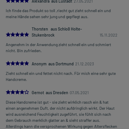
5.0
Alexandra aus Lustadt
27.05.2021
Ich finde das Produkt so toll ,riecht gut zieht schnell ein und
meine Hände sehen sehr jung und gepflegt aus.
Thorsten aus Schloß Holte-
5.0
Stukenbrock
15.11.2022
Angenehm in der Anwendung zieht schnell ein und schmiert
nicht. Bin zufrieden.
5.0
Anonym aus Dortmund
21.12.2023
Zieht schnell ein und fettet nicht nach. Für mich eine sehr gute
Handcreme.
4.0
Gernot aus Dresden
07.05.2021
Diese Handcreme ist gut - sie zieht wirklich rasch ein & hat
einen angenehmen Duft, der nicht aufdringlich wirkt, Der Haut
wird ausreichend Feuchtigkeit zugeführt, sie fühlt sich nach
dem Gebrauch merklich glatter an & sieht straffer aus.
Allerdings kann die versprochenen Wirkung gegen Altersflecken