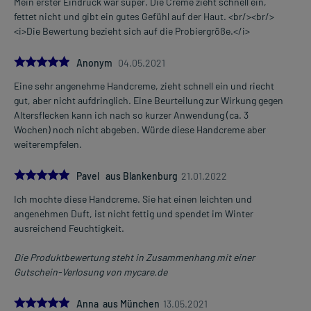
Mein erster Eindruck war super. Die Creme zieht schnell ein,
fettet nicht und gibt ein gutes Gefühl auf der Haut. <br/><br/>
<i>Die Bewertung bezieht sich auf die Probiergröße.</i>
5.0
Anonym
04.05.2021
Eine sehr angenehme Handcreme, zieht schnell ein und riecht
gut, aber nicht aufdringlich. Eine Beurteilung zur Wirkung gegen
Altersflecken kann ich nach so kurzer Anwendung (ca. 3
Wochen) noch nicht abgeben. Würde diese Handcreme aber
weiterempfelen.
5.0
Pavel aus Blankenburg
21.01.2022
Ich mochte diese Handcreme. Sie hat einen leichten und
angenehmen Duft, ist nicht fettig und spendet im Winter
ausreichend Feuchtigkeit.
Die Produktbewertung steht in Zusammenhang mit einer
Gutschein-Verlosung von mycare.de
5.0
Anna aus München
13.05.2021