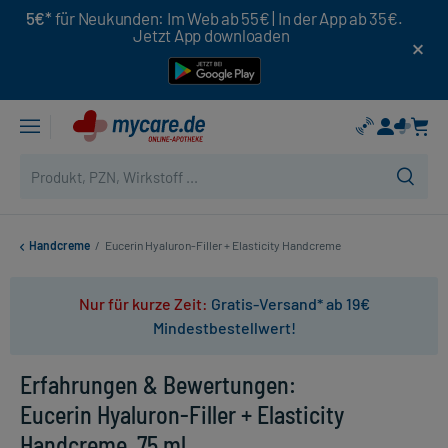
5€*
für Neukunden: Im Web ab 55€ | In der App ab 35€.
Jetzt App downloaden
Handcreme
/
Eucerin Hyaluron-Filler + Elasticity Handcreme
Nur für kurze Zeit:
Gratis-Versand* ab 19€
Mindestbestellwert!
Erfahrungen & Bewertungen:
Eucerin Hyaluron-Filler + Elasticity
Handcreme, 75 ml