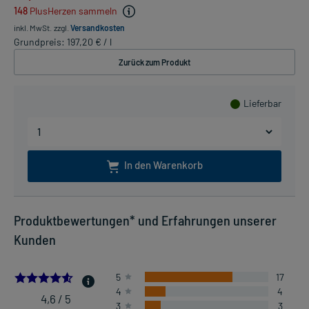
148
PlusHerzen sammeln
inkl. MwSt.
zzgl.
Versandkosten
Grundpreis: 197,20 € / l
Zurück zum Produkt
Lieferbar
In den Warenkorb
Produktbewertungen* und Erfahrungen unserer
Kunden
4.583333333333333
5
17
4
4
4,6 / 5
3
3