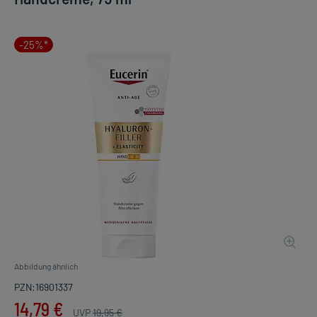
-25%*
Abbildung ähnlich
PZN:16901337
14,79 €
UVP
19,95 €