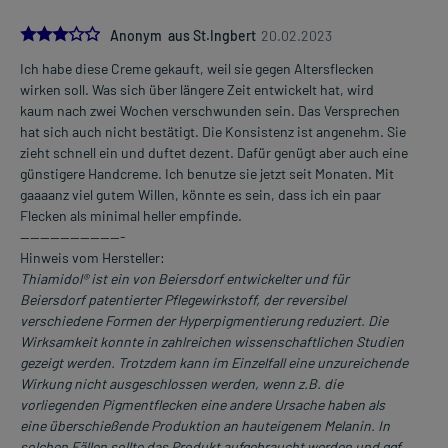
3.0
Anonym aus St.Ingbert
20.02.2023
Ich habe diese Creme gekauft, weil sie gegen Altersflecken
wirken soll. Was sich über längere Zeit entwickelt hat, wird
kaum nach zwei Wochen verschwunden sein. Das Versprechen
hat sich auch nicht bestätigt. Die Konsistenz ist angenehm. Sie
zieht schnell ein und duftet dezent. Dafür genügt aber auch eine
günstigere Handcreme. Ich benutze sie jetzt seit Monaten. Mit
gaaaanz viel gutem Willen, könnte es sein, dass ich ein paar
Flecken als minimal heller empfinde.
---------------------
Hinweis vom Hersteller:
Thiamidol® ist ein von Beiersdorf entwickelter und für
Beiersdorf patentierter Pflegewirkstoff, der reversibel
verschiedene Formen der Hyperpigmentierung reduziert. Die
Wirksamkeit konnte in zahlreichen wissenschaftlichen Studien
gezeigt werden. Trotzdem kann im Einzelfall eine unzureichende
Wirkung nicht ausgeschlossen werden, wenn z.B. die
vorliegenden Pigmentflecken eine andere Ursache haben als
eine überschießende Produktion an hauteigenem Melanin. In
solchen Fällen sollte das Produkt aufgebraucht werden und ggf.