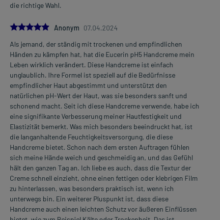
die richtige Wahl.
5.0
Anonym
07.04.2024
Als jemand, der ständig mit trockenen und empfindlichen
Händen zu kämpfen hat, hat die Eucerin pH5 Handcreme mein
Leben wirklich verändert. Diese Handcreme ist einfach
unglaublich. Ihre Formel ist speziell auf die Bedürfnisse
empfindlicher Haut abgestimmt und unterstützt den
natürlichen pH-Wert der Haut, was sie besonders sanft und
schonend macht. Seit ich diese Handcreme verwende, habe ich
eine signifikante Verbesserung meiner Hautfestigkeit und
Elastizität bemerkt. Was mich besonders beeindruckt hat, ist
die langanhaltende Feuchtigkeitsversorgung, die diese
Handcreme bietet. Schon nach dem ersten Auftragen fühlen
sich meine Hände weich und geschmeidig an, und das Gefühl
hält den ganzen Tag an. Ich liebe es auch, dass die Textur der
Creme schnell einzieht, ohne einen fettigen oder klebrigen Film
zu hinterlassen, was besonders praktisch ist, wenn ich
unterwegs bin. Ein weiterer Pluspunkt ist, dass diese
Handcreme auch einen leichten Schutz vor äußeren Einflüssen
bietet, wie zum Beispiel Kälte oder Trockenheit. Das ist