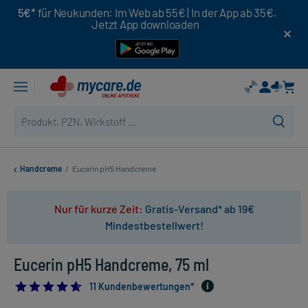
5€*
für Neukunden: Im Web ab 55€ | In der App ab 35€.
Jetzt App downloaden
Handcreme
/
Eucerin pH5 Handcreme
Nur für kurze Zeit:
Gratis-Versand* ab 19€
Mindestbestellwert!
Eucerin pH5 Handcreme, 75 ml
4.636363636363637
11 Kundenbewertungen*