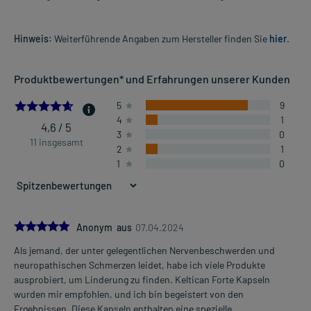
Hinweis:
Weiterführende Angaben zum Hersteller finden Sie
hier
.
Produktbewertungen* und Erfahrungen unserer Kunden
4.636363636363637
5
9
4
1
4,6 / 5
3
0
11 insgesamt
2
1
1
0
5.0
Anonym aus
07.04.2024
Als jemand, der unter gelegentlichen Nervenbeschwerden und
neuropathischen Schmerzen leidet, habe ich viele Produkte
ausprobiert, um Linderung zu finden. Keltican Forte Kapseln
wurden mir empfohlen, und ich bin begeistert von den
Ergebnissen. Diese Kapseln enthalten eine spezielle