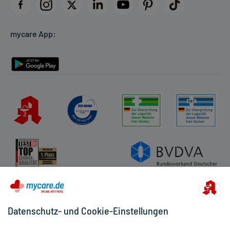
Datenschutz
Cookie-Einstellungen
mycare App:
Rückgabe/Widerruf
Barrierefreiheitserklärung
Datenschutz- und Cookie-Einstellungen