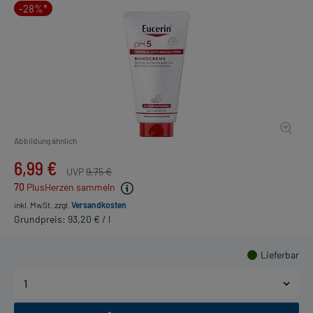
-28%*
Abbildung ähnlich
6,99 €
UVP
9,75 €
70
PlusHerzen sammeln
inkl. MwSt.
zzgl.
Versandkosten
Grundpreis: 93,20 € / l
Lieferbar