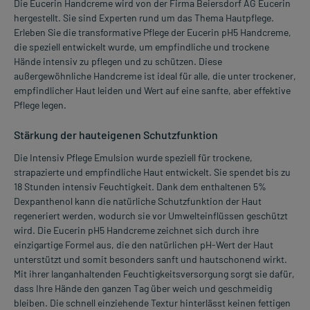
Die Eucerin Handcreme wird von der Firma Beiersdorf AG Eucerin
hergestellt. Sie sind Experten rund um das Thema Hautpflege.
Erleben Sie die transformative Pflege der Eucerin pH5 Handcreme,
die speziell entwickelt wurde, um empfindliche und trockene
Hände intensiv zu pflegen und zu schützen. Diese
außergewöhnliche Handcreme ist ideal für alle, die unter trockener,
empfindlicher Haut leiden und Wert auf eine sanfte, aber effektive
Pflege legen.
Stärkung der hauteigenen Schutzfunktion
Die Intensiv Pflege Emulsion wurde speziell für trockene,
strapazierte und empfindliche Haut entwickelt. Sie spendet bis zu
18 Stunden intensiv Feuchtigkeit. Dank dem enthaltenen 5%
Dexpanthenol kann die natürliche Schutzfunktion der Haut
regeneriert werden, wodurch sie vor Umwelteinflüssen geschützt
wird. Die Eucerin pH5 Handcreme zeichnet sich durch ihre
einzigartige Formel aus, die den natürlichen pH-Wert der Haut
unterstützt und somit besonders sanft und hautschonend wirkt.
Mit ihrer langanhaltenden Feuchtigkeitsversorgung sorgt sie dafür,
dass Ihre Hände den ganzen Tag über weich und geschmeidig
bleiben. Die schnell einziehende Textur hinterlässt keinen fettigen