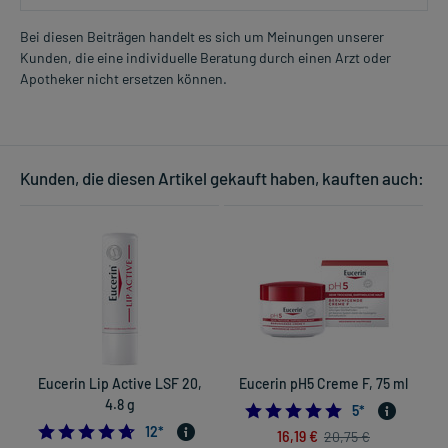
Bei diesen Beiträgen handelt es sich um Meinungen unserer
Kunden, die eine individuelle Beratung durch einen Arzt oder
Apotheker nicht ersetzen können.
Kunden, die diesen Artikel gekauft haben, kauften auch:
Eucerin Lip Active LSF 20,
Eucerin pH5 Creme F, 75 ml
4.8 g
5.0
5
*
4.666666666666667
12
*
16,19 €
20,75 €