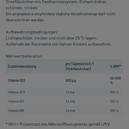
Trinkfläschchen mit Zweikammersystem: Einfach drehen,
schütteln, trinken!
Die angegebene empfohlene tägliche Verzehrsmenge darf nicht
überschritten werden.
Aufbewahrungsbedingungen:
Lichtgeschützt, trocken und nicht über 25 °C lagern.
Außerhalb der Reichweite von kleinen Kindern aufbewahren.
Nährwertdeklaration:
pro Tagesdosis (= 1
Zusammensetzung
% NRV*
Trinkfläschchen)
20.000
Vitamin B12
500 µg
%
Vitamin B12
1,1 mg
100 %
Vitamin B2
1,4 mg
100 %
Vitamin B6
1,4 mg
100 %
* NRV = Prozentsatz des Nährstoffbezugwertes gemäß LMIV