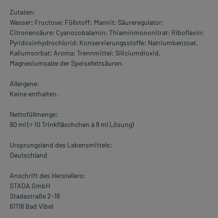
Zutaten:
Wasser; Fructose; Füllstoff: Mannit; Säureregulator:
Citronensäure; Cyanocobalamin; Thiaminmononitrat; Riboflavin;
Pyridoxinhydrochlorid; Konservierungsstoffe: Natriumbenzoat,
Kaliumsorbat; Aroma; Trennmittel: Siliciumdioxid,
Magnesiumsalze der Speisefettsäuren.
Allergene:
Keine enthalten.
Nettofüllmenge:
80 ml (= 10 Trinkfläschchen à 8 ml Lösung)
Ursprungsland des Lebensmittels:
Deutschland
Anschrift des Herstellers:
STADA GmbH
Stadastraße 2-18
61118 Bad Vibel