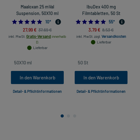
Maaloxan 25 mVal
IbuDex 400 mg
Suspension, 50X10 ml
Filmtabletten, 50 St
4.9
4.8909090909090
10
*
55
*
27,99 €
3,79 €
37,69 €
8,53 €
inkl. MwSt.
Gratis-Versand
innerhalb
inkl. MwSt.
zzgl.
Versandkosten
D.
Lieferbar
Lieferbar
In den Warenkorb
In den Warenkorb
Detail- & Pflichtinformationen
Detail- & Pflichtinformationen