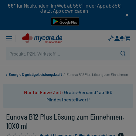
5€*
für Neukunden: Im Web ab 55€ | In der App ab 35€.
Jetzt App downloaden
Energie & geistige Leistungskraft
/
Eunova B12 Plus Lösung zum Einnehmen
Nur für kurze Zeit:
Gratis-Versand* ab 19€
Mindestbestellwert!
Eunova B12 Plus Lösung zum Einnehmen,
10X8 ml
Produkt bewerten & PlusHerzen sichern