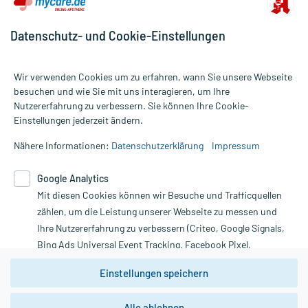
Datenschutz- und Cookie-Einstellungen
Wir verwenden Cookies um zu erfahren, wann Sie unsere Webseite
besuchen und wie Sie mit uns interagieren, um Ihre
Nutzererfahrung zu verbessern. Sie können Ihre Cookie-
Alle Preise gelten inkl. MwSt., ggf. zzgl. Versandkosten
Einstellungen jederzeit ändern.
Informationen auf dieser Website werden ausschließlich für
informative Zwecke zur Verfügung gestellt. Sie ersetzen keinesfalls
Nähere Informationen:
Datenschutzerklärung
Impressum
die Untersuchung und Behandlung durch einen Arzt. Bitte
beachten Sie, dass hierdurch weder Diagnosen gestellt noch
Google Analytics
Therapien eingeleitet werden können. | Diese Webseite benutzt
Mit diesen Cookies können wir Besuche und Trafficquellen
Google Analytics. Lesen Sie bitte dazu die wichtigen Hinweise in
unserer Datenschutzerklärung. Für den Widerruf einer Bestellung
zählen, um die Leistung unserer Webseite zu messen und
nutzen Sie das Formular:
Ihre Nutzererfahrung zu verbessern (Criteo, Google Signals,
Bing Ads Universal Event Tracking, Facebook Pixel,
Vertrag widerrufen
Youtube-Social Plugin).
Einstellungen speichern
Wir weisen darauf hin, dass die
Datenschutzbestimmungen von
Google Analytics
nicht
Alle ablehnen
*Hinweise zu unseren Aktionen und Bewertungen