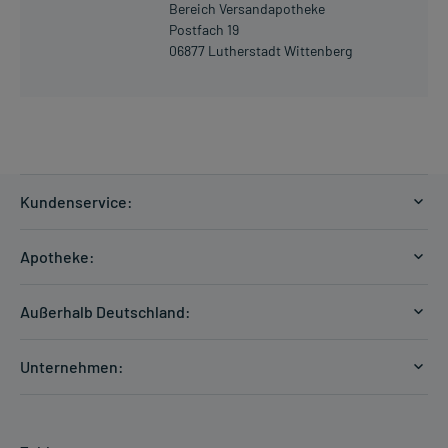
Bereich Versandapotheke
Postfach 19
06877 Lutherstadt Wittenberg
Kundenservice:
Versandkosten
Apotheke:
Zahlungsarten
Ratgeber
Kontakt
Außerhalb Deutschland:
E-Rezept
FAQ
Versandkosten Schweiz
Papierrezept einlösen
Hilfe
Unternehmen:
Formular anfordern
mycarePlus
Experten-Team
Arzneimittel-Check
Direktbestellung
Apotheken Kompetenz
Hausapotheken-Check