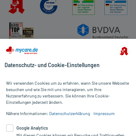
Datenschutz- und Cookie-Einstellungen
Wir verwenden Cookies um zu erfahren, wann Sie unsere Webseite
besuchen und wie Sie mit uns interagieren, um Ihre
Nutzererfahrung zu verbessern. Sie können Ihre Cookie-
Alle Preise gelten inkl. MwSt., ggf. zzgl. Versandkosten
Einstellungen jederzeit ändern.
Informationen auf dieser Website werden ausschließlich für
informative Zwecke zur Verfügung gestellt. Sie ersetzen keinesfalls
Nähere Informationen:
Datenschutzerklärung
Impressum
die Untersuchung und Behandlung durch einen Arzt. Bitte
beachten Sie, dass hierdurch weder Diagnosen gestellt noch
Google Analytics
Therapien eingeleitet werden können. | Diese Webseite benutzt
Google Analytics. Lesen Sie bitte dazu die wichtigen Hinweise in
Mit diesen Cookies können wir Besuche und Trafficquellen