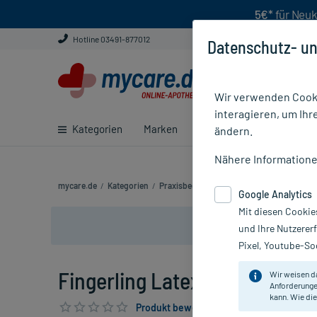
5€*
für Neuk
Hotline 03491-877012
Datenschutz- un
Wir verwenden Cooki
interagieren, um Ihr
Kategorien
Marken
Ratgeber
E-Rezept ei
ändern.
Nähere Information
mycare.de
/
Kategorien
/
Praxisbedarf
/
OP Bedarf
/
OP Handschu
Google Analytics
Mit diesen Cookie
und Ihre Nutzerer
Pixel, Youtube-Soc
Fingerling Latex Op Gr.3, 100 
Wir weisen d
Anforderunge
kann. Wie die
Produkt bewerten & PlusHerzen sichern