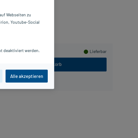
2689738
aram GmbH
 auf Webseiten zu
irion, Youtube-Social
meln
t deaktiviert werden.
Lieferbar
In den Warenkorb
Alle akzeptieren