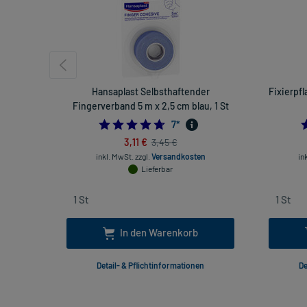
Hansaplast Selbsthaftender
Fixierpfl
Fingerverband 5 m x 2,5 cm blau, 1 St
4.714285714285714
7
*
3,11 €
3,45 €
inkl. MwSt.
zzgl.
Versandkosten
in
Lieferbar
In den Warenkorb
Detail- & Pflichtinformationen
De