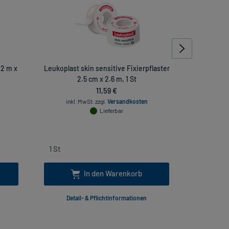
 2 m x
Leukoplast skin sensitive Fixierpflaster
Leukoplast
2.5 cm x 2.6 m, 1 St
11,59 €
inkl. MwSt.
zzgl.
Versandkosten
inkl
Lieferbar
In den Warenkorb
Detail- & Pflichtinformationen
Deta