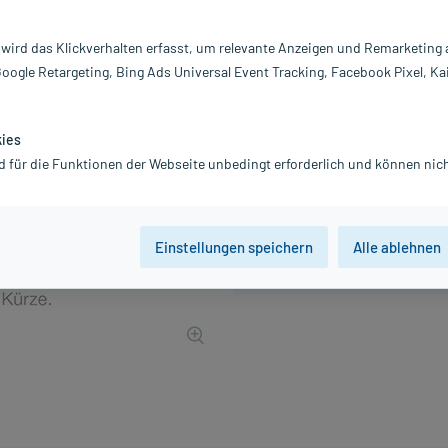
PZN:
0
Hersteller:
P
 wird das Klickverhalten erfasst, um relevante Anzeigen und Remarketing
3,44 €
Google Retargeting, Bing Ads Universal Event Tracking, Facebook Pixel, Ka
35
PlusHerzen sam
inkl. MwSt.
zzgl.
Versandkosten
kies
d für die Funktionen der Webseite unbedingt erforderlich und können nich
Einstellungen speichern
Alle ablehnen