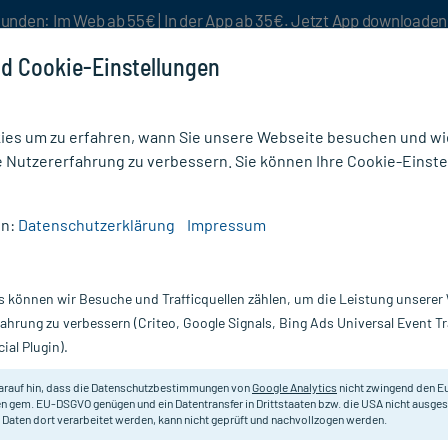
unden: Im Web ab 55€ | In der App ab 35€. Jetzt App downloade
d Cookie-Einstellungen
es um zu erfahren, wann Sie unsere Webseite besuchen und wie
e Nutzererfahrung zu verbessern. Sie können Ihre Cookie-Einste
nlösen
Rezeptur
Aktion %
en:
Datenschutzerklärung
Impressum
he
/
Fingerling Latex Op Gr.3
s können wir Besuche und Trafficquellen zählen, um die Leistung unsere
Nur für kurze Zeit:
Gratis-Versand* ab 19€ Mindestbestellwert!
fahrung zu verbessern (Criteo, Google Signals, Bing Ads Universal Event 
ial Plugin).
St
arauf hin, dass die Datenschutzbestimmungen von
Google Analytics
nicht zwingend den E
FINGERLING Latex OP Gr.3
n gem. EU-DSGVO genügen und ein Datentransfer in Drittstaaten bzw. die USA nicht ausg
 Daten dort verarbeitet werden, kann nicht geprüft und nachvollzogen werden.
Inhalt:
10