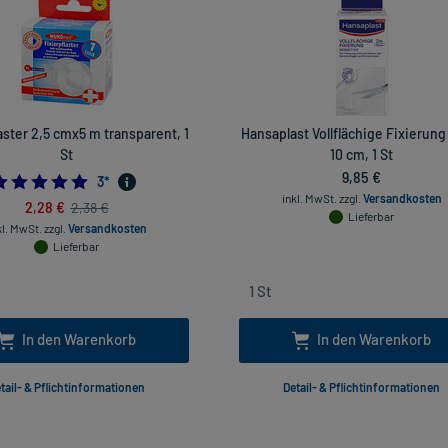
aster 2,5 cmx5 m transparent, 1
Hansaplast Vollflächige Fixierung
St
10 cm, 1 St
9,85 €
5.0
3
*
inkl. MwSt.
zzgl.
Versandkosten
2,28 €
2,38 €
Lieferbar
kl. MwSt.
zzgl.
Versandkosten
Lieferbar
In den Warenkorb
In den Warenkorb
tail- & Pflichtinformationen
Detail- & Pflichtinformationen