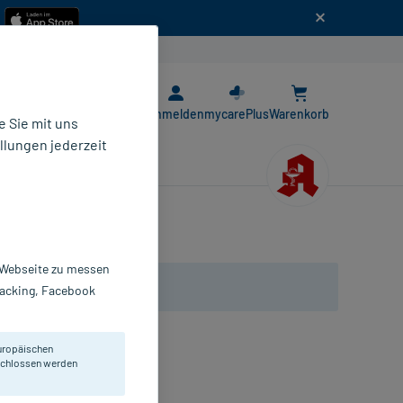
n
E-Rezept App
Anmelden
mycarePlus
Warenkorb
 Sie mit uns
llungen jederzeit
r Webseite zu messen
Tracking, Facebook
uropäischen
eschlossen werden
0 St