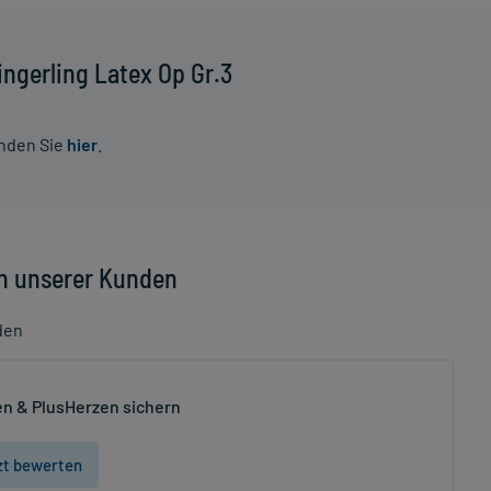
ngerling Latex Op Gr.3
inden Sie
hier
.
n unserer Kunden
den
n & PlusHerzen sichern
zt bewerten