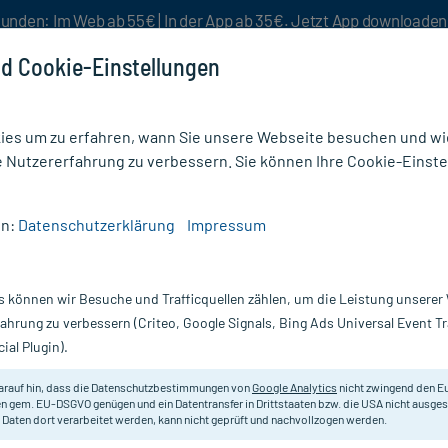
unden: Im Web ab 55€ | In der App ab 35€. Jetzt App downloade
d Cookie-Einstellungen
es um zu erfahren, wann Sie unsere Webseite besuchen und wie
e Nutzererfahrung zu verbessern. Sie können Ihre Cookie-Einste
nlösen
Rezeptur
Aktion %
en:
Datenschutzerklärung
Impressum
he
/
Fingerlinge Op Latex Gr.5 gerollt
s können wir Besuche und Trafficquellen zählen, um die Leistung unsere
Nur für kurze Zeit:
Gratis-Versand* ab 19€ Mindestbestellwert!
fahrung zu verbessern (Criteo, Google Signals, Bing Ads Universal Event 
ial Plugin).
llt, 100 St
arauf hin, dass die Datenschutzbestimmungen von
Google Analytics
nicht zwingend den E
FINGERLING OP Latex Gr.5 gerollt
n gem. EU-DSGVO genügen und ein Datentransfer in Drittstaaten bzw. die USA nicht ausg
 Daten dort verarbeitet werden, kann nicht geprüft und nachvollzogen werden.
Inhalt:
10