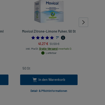
 ml
Movicol Zitrone-Limone Pulver, 50 St
Magnesium 
090909091
5.0
7
*
41,27 €
51,59 €
inkl. MwSt.
Gratis-Versand
innerhalb D.
Lieferbar
inkl. Mw
In den Warenkorb
Detail- & Pflichtinformationen
Deta