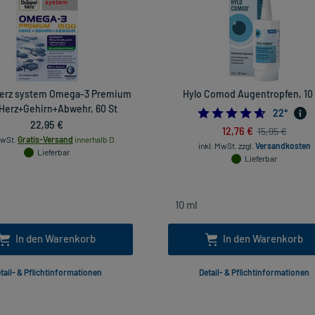
erz system Omega-3 Premium
Hylo Comod Augentropfen, 10
Herz+Gehirn+Abwehr, 60 St
4.590909
22
*
22,95 €
12,76 €
15,95 €
MwSt.
Gratis-Versand
innerhalb D.
inkl. MwSt.
zzgl.
Versandkosten
Lieferbar
Lieferbar
In den Warenkorb
In den Warenkorb
tail- & Pflichtinformationen
Detail- & Pflichtinformationen