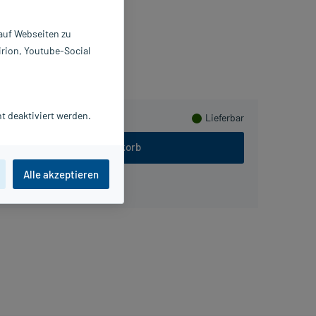
4444395
. Junghans Medical GmbH
 auf Webseiten zu
irion, Youtube-Social
eln
t deaktiviert werden.
Lieferbar
In den Warenkorb
Alle akzeptieren