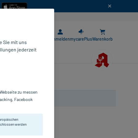
n
E-Rezept App
Anmelden
mycarePlus
Warenkorb
 Sie mit uns
llungen jederzeit
r Webseite zu messen
Tracking, Facebook
uropäischen
eschlossen werden
0 St