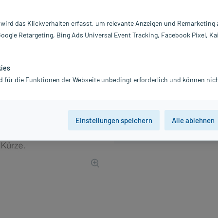
PZN:
0
Hersteller:
Dr
 wird das Klickverhalten erfasst, um relevante Anzeigen und Remarketing
3,06 €
Google Retargeting, Bing Ads Universal Event Tracking, Facebook Pixel, Ka
31
PlusHerzen samm
inkl. MwSt.
zzgl.
Versandkosten
kies
d für die Funktionen der Webseite unbedingt erforderlich und können nich
Einstellungen speichern
Alle ablehnen