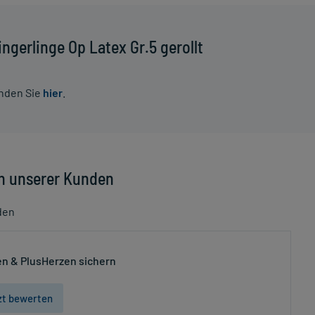
ngerlinge Op Latex Gr.5 gerollt
inden Sie
hier
.
n unserer Kunden
den
n & PlusHerzen sichern
zt bewerten