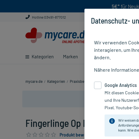
5€*
für Neuk
Hotline 03491-877012
Datenschutz- un
Wir verwenden Cooki
interagieren, um Ihr
Kategorien
Marken
Ratgeber
E-Rezept ei
ändern.
Nähere Information
mycare.de
/
Kategorien
/
Praxisbedarf
/
OP Bedarf
/
OP Handschu
Google Analytics
Mit diesen Cookie
und Ihre Nutzerer
Pixel, Youtube-Soc
Fingerlinge Op Latex Gr.5 gero
Wir weisen d
Anforderunge
kann. Wie die
Produkt bewerten & PlusHerzen sichern