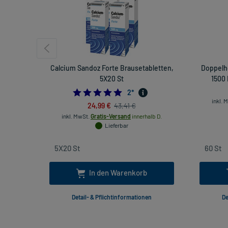
Calcium Sandoz Forte Brausetabletten,
Doppelh
5X20 St
1500 
5.0
2
*
inkl. 
24,99 €
43,41 €
inkl. MwSt.
Gratis-Versand
innerhalb D.
Lieferbar
In den Warenkorb
Detail- & Pflichtinformationen
De