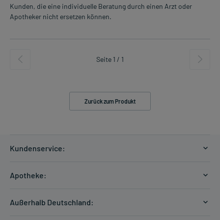
Kunden, die eine individuelle Beratung durch einen Arzt oder
Apotheker nicht ersetzen können.
Seite 1 / 1
Zurück zum Produkt
Kundenservice:
Versandkosten
Apotheke:
Zahlungsarten
Ratgeber
Kontakt
Außerhalb Deutschland:
E-Rezept
FAQ