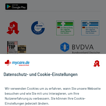
Barrierefreiheitserklärung
Datenschutz- und Cookie-Einstellungen
Wir verwenden Cookies um zu erfahren, wann Sie unsere Webseite
besuchen und wie Sie mit uns interagieren, um Ihre
Nutzererfahrung zu verbessern. Sie können Ihre Cookie-
Alle Preise gelten inkl. MwSt., ggf. zzgl. Versandkosten
Einstellungen jederzeit ändern.
Informationen auf dieser Website werden ausschließlich für