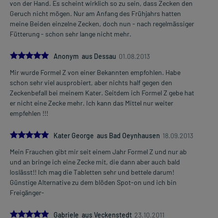
von der Hand. Es scheint wirklich so zu sein, dass Zecken den
Geruch nicht mögen. Nur am Anfang des Frühjahrs hatten
meine Beiden einzelne Zecken, doch nun - nach regelmässiger
Fütterung - schon sehr lange nicht mehr.
5.0
Anonym aus Dessau
01.08.2013
Mir wurde Formel Z von einer Bekannten empfohlen. Habe
schon sehr viel ausprobiert, aber nichts half gegen den
Zeckenbefall bei meinem Kater. Seitdem ich Formel Z gebe hat
er nicht eine Zecke mehr. Ich kann das Mittel nur weiter
empfehlen !!!
5.0
Kater George aus Bad Oeynhausen
18.09.2013
Mein Frauchen gibt mir seit einem Jahr Formel Z und nur ab
und an bringe ich eine Zecke mit, die dann aber auch bald
loslässt!! Ich mag die Tabletten sehr und bettele darum!
Günstige Alternative zu dem blöden Spot-on und ich bin
Freigänger-
5.0
Gabriele aus Veckenstedt
23.10.2011