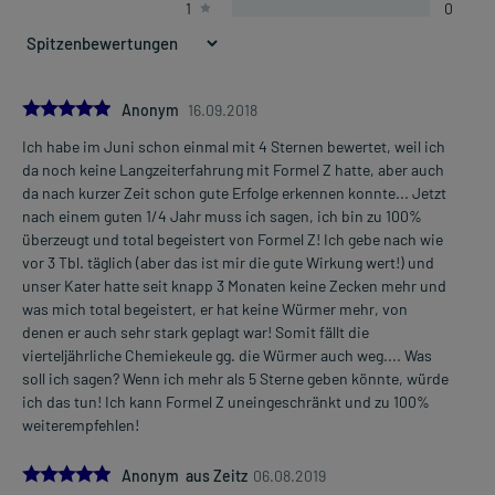
1
0
5.0
Anonym
16.09.2018
Ich habe im Juni schon einmal mit 4 Sternen bewertet, weil ich
da noch keine Langzeiterfahrung mit Formel Z hatte, aber auch
da nach kurzer Zeit schon gute Erfolge erkennen konnte... Jetzt
nach einem guten 1/4 Jahr muss ich sagen, ich bin zu 100%
überzeugt und total begeistert von Formel Z! Ich gebe nach wie
vor 3 Tbl. täglich (aber das ist mir die gute Wirkung wert!) und
unser Kater hatte seit knapp 3 Monaten keine Zecken mehr und
was mich total begeistert, er hat keine Würmer mehr, von
denen er auch sehr stark geplagt war! Somit fällt die
vierteljährliche Chemiekeule gg. die Würmer auch weg.... Was
soll ich sagen? Wenn ich mehr als 5 Sterne geben könnte, würde
ich das tun! Ich kann Formel Z uneingeschränkt und zu 100%
weiterempfehlen!
5.0
Anonym aus Zeitz
06.08.2019