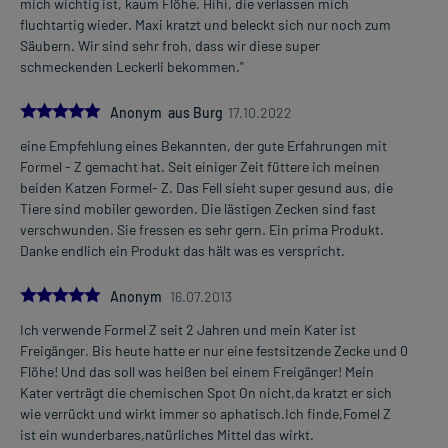
mich wichtig ist, kaum Flöhe. Hihi, die verlassen mich
fluchtartig wieder. Maxi kratzt und beleckt sich nur noch zum
Säubern. Wir sind sehr froh, dass wir diese super
schmeckenden Leckerli bekommen."
5.0
Anonym aus Burg
17.10.2022
eine Empfehlung eines Bekannten, der gute Erfahrungen mit
Formel - Z gemacht hat. Seit einiger Zeit füttere ich meinen
beiden Katzen Formel- Z. Das Fell sieht super gesund aus, die
Tiere sind mobiler geworden. Die lästigen Zecken sind fast
verschwunden. Sie fressen es sehr gern. Ein prima Produkt.
Danke endlich ein Produkt das hält was es verspricht.
5.0
Anonym
16.07.2013
Ich verwende Formel Z seit 2 Jahren und mein Kater ist
Freigänger. Bis heute hatte er nur eine festsitzende Zecke und 0
Flöhe! Und das soll was heißen bei einem Freigänger! Mein
Kater verträgt die chemischen Spot On nicht,da kratzt er sich
wie verrückt und wirkt immer so aphatisch.Ich finde,Fomel Z
ist ein wunderbares,natürliches Mittel das wirkt.