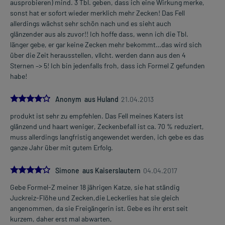
ausprobieren) mind. 3 Tbl. geben, dass ich eine Wirkung merke,
sonst hat er sofort wieder merklich mehr Zecken! Das Fell
allerdings wächst sehr schön nach und es sieht auch
glänzender aus als zuvor!! Ich hoffe dass, wenn ich die Tbl.
länger gebe, er gar keine Zecken mehr bekommt…das wird sich
über die Zeit herausstellen, vllcht. werden dann aus den 4
Sternen –> 5! Ich bin jedenfalls froh, dass ich Formel Z gefunden
habe!
4.0
Anonym aus Huland
21.04.2013
produkt ist sehr zu empfehlen. Das Fell meines Katers ist
glänzend und haart weniger, Zeckenbefall ist ca. 70 % reduziert,
muss allerdings langfristig angewendet werden, ich gebe es das
ganze Jahr über mit gutem Erfolg.
4.0
Simone aus Kaiserslautern
04.04.2017
Gebe Formel-Z meiner 18 jährigen Katze, sie hat ständig
Juckreiz-Flöhe und Zecken,die Leckerlies hat sie gleich
angenommen, da sie Freigängerin ist. Gebe es ihr erst seit
kurzem, daher erst mal abwarten,