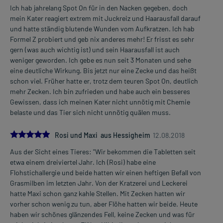
Ich hab jahrelang Spot On für in den Nacken gegeben, doch
mein Kater reagiert extrem mit Juckreiz und Haarausfall darauf
und hatte ständig blutende Wunden vom Aufkratzen. Ich hab
Formel Z probiert und geb nix anderes mehr! Er frisst es sehr
gern (was auch wichtig ist) und sein Haarausfall ist auch
weniger geworden. Ich gebe es nun seit 3 Monaten und sehe
eine deutliche Wirkung. Bis jetzt nur eine Zecke und das heißt
schon viel. Früher hatte er, trotz dem teuren Spot On, deutlich
mehr Zecken. Ich bin zufrieden und habe auch ein besseres
Gewissen, dass ich meinen Kater nicht unnötig mit Chemie
belaste und das Tier sich nicht unnötig quälen muss.
5.0
Rosi und Maxi aus Hessigheim
12.08.2018
Aus der Sicht eines Tieres: "Wir bekommen die Tabletten seit
etwa einem dreiviertel Jahr. Ich (Rosi) habe eine
Flohstichallergie und beide hatten wir einen heftigen Befall von
Grasmilben im letzten Jahr. Von der Kratzerei und Leckerei
hatte Maxi schon ganz kahle Stellen. Mit Zecken hatten wir
vorher schon wenig zu tun, aber Flöhe hatten wir beide. Heute
haben wir schönes glänzendes Fell, keine Zecken und was für