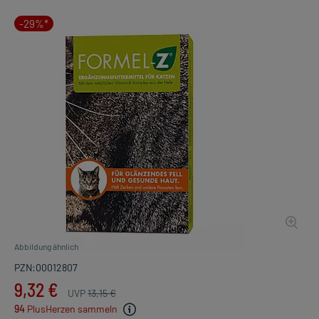
-29%*
Abbildung ähnlich
PZN:00012807
9,32 €
UVP
13,15 €
94
PlusHerzen sammeln