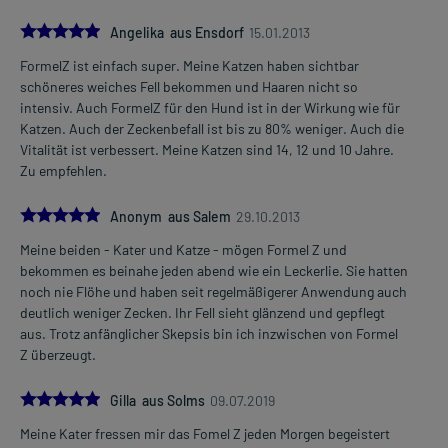
5.0
Angelika aus Ensdorf
15.01.2013
FormelZ ist einfach super. Meine Katzen haben sichtbar
schöneres weiches Fell bekommen und Haaren nicht so
intensiv. Auch FormelZ für den Hund ist in der Wirkung wie für
Katzen. Auch der Zeckenbefall ist bis zu 80% weniger. Auch die
Vitalität ist verbessert. Meine Katzen sind 14, 12 und 10 Jahre.
Zu empfehlen.
5.0
Anonym aus Salem
29.10.2013
Meine beiden - Kater und Katze - mögen Formel Z und
bekommen es beinahe jeden abend wie ein Leckerlie. Sie hatten
noch nie Flöhe und haben seit regelmäßigerer Anwendung auch
deutlich weniger Zecken. Ihr Fell sieht glänzend und gepflegt
aus. Trotz anfänglicher Skepsis bin ich inzwischen von Formel
Z überzeugt.
5.0
Gilla aus Solms
09.07.2019
Meine Kater fressen mir das Fomel Z jeden Morgen begeistert