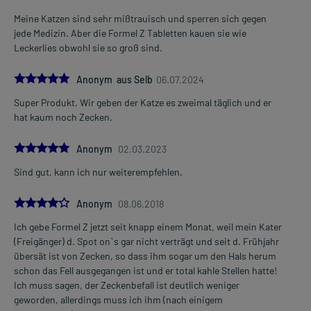
Meine Katzen sind sehr mißtrauisch und sperren sich gegen
jede Medizin. Aber die Formel Z Tabletten kauen sie wie
Leckerlies obwohl sie so groß sind.
5.0
Anonym aus Selb
06.07.2024
Super Produkt. Wir geben der Katze es zweimal täglich und er
hat kaum noch Zecken.
5.0
Anonym
02.03.2023
Sind gut, kann ich nur weiterempfehlen.
4.0
Anonym
08.06.2018
Ich gebe Formel Z jetzt seit knapp einem Monat, weil mein Kater
(Freigänger) d. Spot onˋs gar nicht verträgt und seit d. Frühjahr
übersät ist von Zecken, so dass ihm sogar um den Hals herum
schon das Fell ausgegangen ist und er total kahle Stellen hatte!
Ich muss sagen, der Zeckenbefall ist deutlich weniger
geworden, allerdings muss ich ihm (nach einigem