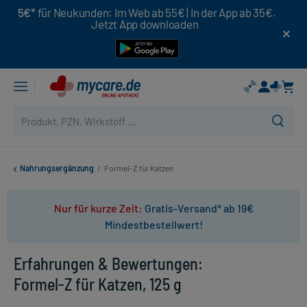
5€*
für Neukunden: Im Web ab 55€ | In der App ab 35€.
Jetzt App downloaden
Nahrungsergänzung
/
Formel-Z für Katzen
Nur für kurze Zeit:
Gratis-Versand* ab 19€
Mindestbestellwert!
Erfahrungen & Bewertungen:
Formel-Z für Katzen, 125 g