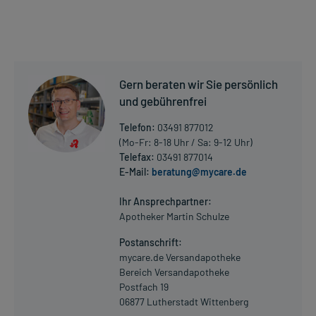
Dosierung und Anwendungshinweise:
Art der Anwendung?
Wenden Sie das Arzneimittel nach den Anweisungen des Arztes an.
Gern beraten wir Sie persönlich
Dauer der Anwendung?
und gebührenfrei
Die Anwendungsdauer richtet sich nach Art der Beschwerde
und/oder Dauer der Erkrankung und wird deshalb nur von Ihrem
Telefon:
03491 877012
Arzt bestimmt.
(Mo-Fr: 8-18 Uhr / Sa: 9-12 Uhr)
Telefax:
03491 877014
Überdosierung?
E-Mail:
beratung@mycare.de
Mehr anzeigen
Es kann zu einer Vielzahl von Überdosierungserscheinungen
kommen, unter anderem zu Blutungen aus Haut, Schleimhäuten
Ihr Ansprechpartner:
und Wunden, des Magen-Darm-Traktes und des Urogenitaltraktes
Apotheker Martin Schulze
sowie zu Blutdruckabfall. Setzen Sie sich bei dem Verdacht auf
Postanschrift:
eine Überdosierung umgehend mit einem Arzt in Verbindung.
mycare.de Versandapotheke
Bereich Versandapotheke
Generell gilt: Achten Sie vor allem bei Säuglingen, Kleinkindern und
Postfach 19
älteren Menschen auf eine gewissenhafte Dosierung. Im
06877 Lutherstadt Wittenberg
Zweifelsfalle fragen Sie Ihren Arzt oder Apotheker nach etwaigen