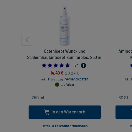
Octenisept Wund- und
Aminop
Schleimhautantiseptikum farblos, 250 ml
4.9411764705882355
17
*
14,49 €
20,24 €
inkl. MwSt.
zzgl.
Versandkosten
inkl. 
Lieferbar
In den Warenkorb
Detail- & Pflichtinformationen
De