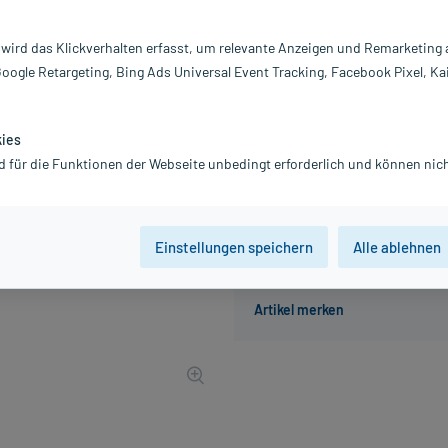
Inhalt:
10
PZN:
03
 wird das Klickverhalten erfasst, um relevante Anzeigen und Remarketing
Hersteller:
Fr
Google Retargeting, Bing Ads Universal Event Tracking, Facebook Pixel, Ka
31,35 €
314
PlusHerzen s
inkl. MwSt.
Gratis-Versand
innerhalb D.
kies
Grundpreis: 52,25 € / l
d für die Funktionen der Webseite unbedingt erforderlich und können nich
Einstellungen speichern
Alle ablehnen