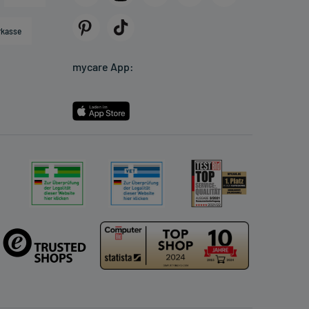
rkasse
mycare App: