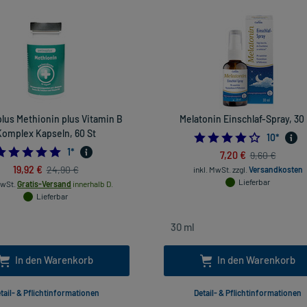
lus Methionin plus Vitamin B
Melatonin Einschlaf-Spray, 30
Komplex Kapseln, 60 St
4.1
10
*
5.0
1
*
7,20 €
9,60 €
19,92 €
24,90 €
inkl. MwSt.
zzgl.
Versandkosten
Lieferbar
MwSt.
Gratis-Versand
innerhalb D.
Lieferbar
In den Warenkorb
In den Warenkorb
tail- & Pflichtinformationen
Detail- & Pflichtinformationen