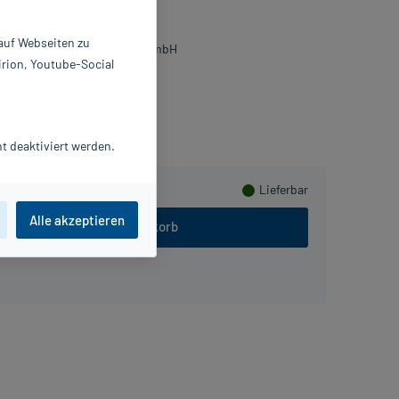
X60 ml
031679
 auf Webseiten zu
esenius Kabi Deutschland GmbH
irion, Youtube-Social
ammeln
t deaktiviert werden.
Lieferbar
Alle akzeptieren
In den Warenkorb