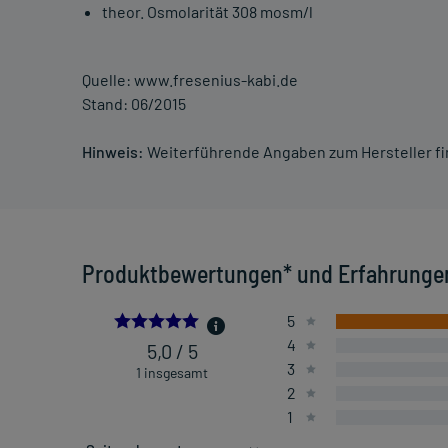
theor. Osmolarität 308 mosm/l
Quelle: www.fresenius-kabi.de
Stand: 06/2015
Hinweis:
Weiterführende Angaben zum Hersteller f
Produktbewertungen* und Erfahrunge
5.0
5
4
5,0 / 5
3
1 insgesamt
2
1