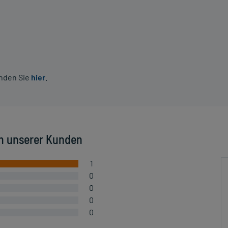
inden Sie
hier
.
n unserer Kunden
1
0
0
0
0