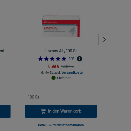
 ml
Laxans AL, 100 St
Avene Couv
4.9
10
*
6,99 €
12,97 €
inkl. MwSt.
zzgl.
Versandkosten
inkl. Mw
Lieferbar
In den Warenkorb
Detail- & Pflichtinformationen
Deta