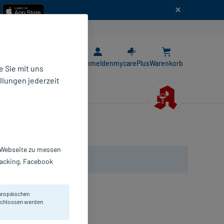
n
E-Rezept App
Anmelden
mycarePlus
Warenkorb
 Sie mit uns
llungen jederzeit
r Webseite zu messen
Tracking, Facebook
uropäischen
externen Anwendung.
eschlossen werden
ösung