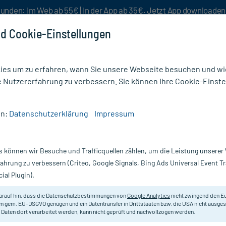
unden: Im Web ab 55€ | In der App ab 35€. Jetzt App downloade
d Cookie-Einstellungen
es um zu erfahren, wann Sie unsere Webseite besuchen und wie
e Nutzererfahrung zu verbessern. Sie können Ihre Cookie-Einste
nlösen
Rezeptur
Aktion %
en:
Datenschutzerklärung
Impressum
zen & Kanülen
/
Freka Drainjet Kochsalzlösung 0,9 % ISO
s können wir Besuche und Trafficquellen zählen, um die Leistung unsere
Nur für kurze Zeit:
Gratis-Versand* ab 19€ Mindestbestellwert!
fahrung zu verbessern (Criteo, Google Signals, Bing Ads Universal Event 
ial Plugin).
g 0,9 % ISO,
arauf hin, dass die Datenschutzbestimmungen von
Google Analytics
nicht zwingend den E
Kochsalzlösung zur internen und 
n gem. EU-DSGVO genügen und ein Datentransfer in Drittstaaten bzw. die USA nicht ausg
 Daten dort verarbeitet werden, kann nicht geprüft und nachvollzogen werden.
Darreichung:
L