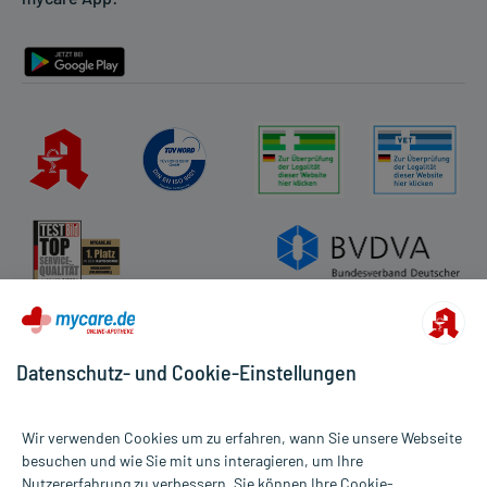
Barrierefreiheitserklärung
Eine vom Arzt verordnete Dosierung kann von den Angaben der
Packungsbeilage abweichen. Da der Arzt sie individuell abstimmt,
sollten Sie das Arzneimittel daher nach seinen Anweisungen
anwenden.
Gegenanzeigen:
Was spricht gegen eine Anwendung?
Immer:
- Überempfindlichkeit gegen die Inhaltsstoffe
- Flüssigkeitsmangel
- Verringerte Blutmenge durch Flüssigkeitsverlust (Hypovolämie)
- Nierenversagen ohne Urinproduktion
- Koma bei Leberausfall
Datenschutz- und Cookie-Einstellungen
Unter Umständen - sprechen Sie hierzu mit Ihrem Arzt oder
Apotheker:
Wir verwenden Cookies um zu erfahren, wann Sie unsere Webseite
- Störungen des Salzhaushaltes, wie:
besuchen und wie Sie mit uns interagieren, um Ihre
- Kaliummangel
Nutzererfahrung zu verbessern. Sie können Ihre Cookie-