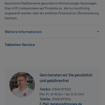
bestimmte Medikamente gesonderte Höchstmengen festzulegen.
Dies trifft insbesondere auf Produkte zu, die nur kurzfristig
angewandt werden oder ein erhöhtes Potenzial zur Überdosierung
besitzen.
Weitere Informationen
Anwendungsgebiete:
Tabletten-Service
- Bluthochdruck
- Wassereinlagerung (Ödem) aufgrund einer Erkrankung des
Herzens
- Wassereinlagerung (Ödem) aufgrund einer Erkrankung der Leber
- Wassereinlagerung (Ödem) aufgrund einer Erkrankung der Nieren
- Wassereinlagerung (Ödem) aufgrund einer Verbrennung
Gern beraten wir Sie persönlich
und gebührenfrei
Dosierung und Anwendungshinweise:
Erwachsene
Telefon:
03491 877012
1 Tablette
(Mo-Fr: 8-18 Uhr / Sa: 9-12 Uhr)
1-mal täglich
Telefax:
03491 877014
vor der ersten Mahlzeit
E-Mail:
beratung@mycare.de