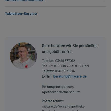
Anwendungsgebiete:
Tabletten-Service
- Epilepsie, wie:
- Epilepsie, fokal (auf einen Körperteil oder Funktion begrenzte
Anfälle)
- Epilepsie, fokal, sekundär generalisiert (erst lokal, dann
ausgeweitet)
- Nervenschmerzen bei diabetischer Neuropathie
Gern beraten wir Sie persönlich
- Nervenschmerzen bei Gürtelrose
- Nervenschmerzen (z.B. bei Gürtelrose)
und gebührenfrei
Telefon:
03491 877012
Dosierung und Anwendungshinweise:
(Mo-Fr: 8-18 Uhr / Sa: 9-12 Uhr)
Jugendliche ab 12 Jahren und Erwachsene
Telefax:
03491 877014
1 Tablette
E-Mail:
beratung@mycare.de
Mehr anzeigen
3-mal täglich
morgens, mittags und abends, unabhängig von der Mahlzeit
Ihr Ansprechpartner:
Apotheker Martin Schulze
Erwachsene
Postanschrift:
1 Tablette
mycare.de Versandapotheke
3-mal täglich