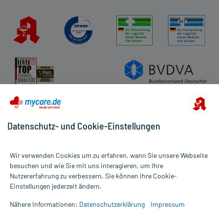
Datenschutz- und Cookie-Einstellungen
Wir verwenden Cookies um zu erfahren, wann Sie unsere Webseite
besuchen und wie Sie mit uns interagieren, um Ihre
Nutzererfahrung zu verbessern. Sie können Ihre Cookie-
Alle Preise gelten inkl. MwSt., ggf. zzgl. Versandkosten
Einstellungen jederzeit ändern.
Informationen auf dieser Website werden ausschließlich für
informative Zwecke zur Verfügung gestellt. Sie ersetzen keinesfalls
Nähere Informationen:
Datenschutzerklärung
Impressum
die Untersuchung und Behandlung durch einen Arzt. Bitte
beachten Sie, dass hierdurch weder Diagnosen gestellt noch