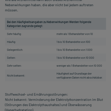
Nebenwirkungen haben, die aber nicht bei jedem auftreten
müssen.
Bei den Häufigkeitsangaben zu Nebenwirkungen Werden folgende
Kategorien zugrunde gelegt:
Sehr häufig:
mehr als 1 Behandelter von 10
Häufig:
1 bis 10 Behandelte von 100
Gelegentlich:
1 bis 10 Behandelte von 1 000
Selten:
1 bis 10 Behandelte von 10 000
Sehr selten:
weniger als 1 Behandelter von 10 000
Häufigkeit auf Grundlage der
Nicht bekannt:
verfügbaren Daten nicht abschätzbar.
Stoffwechsel- und Ernährungsstörungen:
Nicht bekannt: Verminderung der Elektrolytkonzentration im Blut
(Störungen des Elektrolythaushaltes) und Überwässerung
(Hyperhydratation).