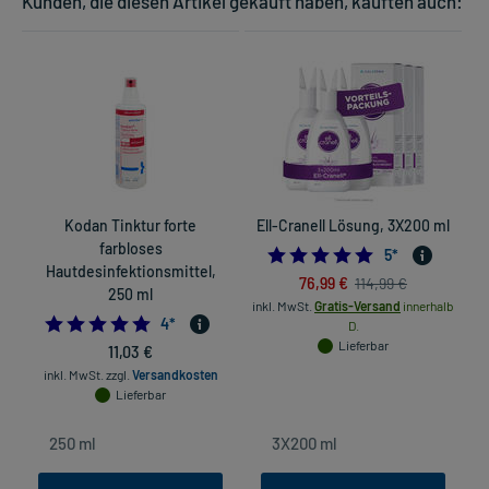
Kunden, die diesen Artikel gekauft haben, kauften auch:
Kodan Tinktur forte
Ell-Cranell Lösung, 3X200 ml
farbloses
5.0
5
*
Hautdesinfektionsmittel,
76,99 €
114,99 €
250 ml
inkl. MwSt.
Gratis-Versand
innerhalb
4.75
4
*
D.
in
Lieferbar
11,03 €
inkl. MwSt.
zzgl.
Versandkosten
Lieferbar