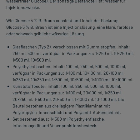
wasserfreier Glucose). Der sonstige Bestandteil ist: Wasser für
Injektionszwecke.
Wie Glucose 5 % B. Braun aussieht und Inhalt der Packung:
Glucose 5 % B. Braun ist eine Injektionslösung, eine klare, farblose
oder schwach gelbliche wässrige Lösung.
Glasflaschen (Typ 2), verschlossen mit Gummistopfen, Inhalt:
250 ml, 500 ml, verfügbar in Packungen zu: 1×250 ml, 10×250 ml,
1×500 ml, 10×500 ml.
Polyethylenflaschen, Inhalt: 100 ml, 250 ml, 500 ml, 1000 ml,
verfügbar in Packungen zu: 1×100 ml, 10×100 ml, 20×100 ml,
1×250 ml, 10×250 ml, 1×500 ml, 10×500 ml, 1×1000 ml, 10×1000 ml.
Kunststoffbeutel, Inhalt: 100 ml, 250 ml, 500 ml, 1000 ml,
verfügbar in Packungen zu: 1×100 ml, 20×100 ml, 1×250 ml,
20×250 ml, 1×500 ml, 20×500 ml, 1×1000 ml, 10×1000 ml. Die
Beutel bestehen aus dreilagigem Plastiklaminat mit
Polypropylen–Innenschicht und Polyamid–Außenschicht.
Set bestehend aus: 1× 500 ml Polyethylenflasche,
Infusionsgerät und Venenpunktionsbesteck.