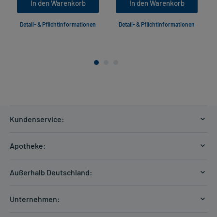
In den Warenkorb
In den Warenkorb
Detail- & Pflichtinformationen
Detail- & Pflichtinformationen
Kundenservice:
Versandkosten
Apotheke:
Zahlungsarten
Ratgeber
Kontakt
Außerhalb Deutschland:
E-Rezept
FAQ
Versandkosten Schweiz
Papierrezept einlösen
Hilfe
Unternehmen:
Formular anfordern
mycarePlus