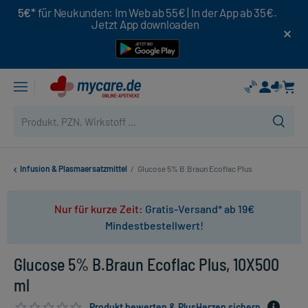
5€*
für Neukunden: Im Web ab 55€ | In der App ab 35€.
Jetzt App downloaden
Infusion & Plasmaersatzmittel
/
Glucose 5% B.Braun Ecoflac Plus
Nur für kurze Zeit:
Gratis-Versand* ab 19€
Mindestbestellwert!
Glucose 5% B.Braun Ecoflac Plus, 10X500
ml
Produkt bewerten & PlusHerzen sichern