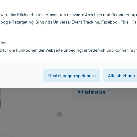
Inhalt:
12
PZN:
1
 wird das Klickverhalten erfasst, um relevante Anzeigen und Remarketing
Hersteller:
He
Google Retargeting, Bing Ads Universal Event Tracking, Facebook Pixel, Ka
21,83 €
219
PlusHerzen s
inkl. MwSt.
Gratis-Versand
innerhalb D.
kies
d für die Funktionen der Webseite unbedingt erforderlich und können nich
Der Artikel ist momentan nicht
Einstellungen speichern
Alle ablehnen
Beratung für Produktalternat