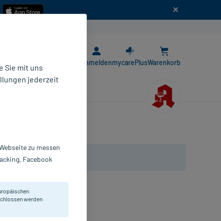
n
E-Rezept App
Anmelden
mycarePlus
Warenkorb
 Sie mit uns
llungen jederzeit
r Webseite zu messen
Tracking, Facebook
uropäischen
amin D3.
eschlossen werden
pseln