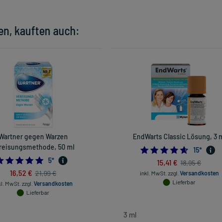
en, kauften auch:
Wartner gegen Warzen
EndWarts Classic Lösung, 3 
reisungsmethode, 50 ml
4.6
15
*
5.0
5
*
15,41 €
18,95 €
16,52 €
21,99 €
inkl. MwSt.
zzgl.
Versandkosten
Lieferbar
kl. MwSt.
zzgl.
Versandkosten
Lieferbar