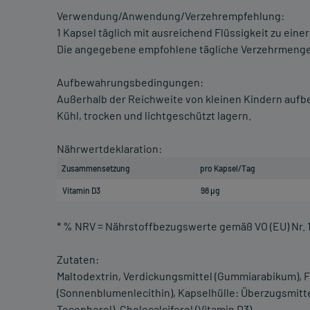
Verwendung/Anwendung/Verzehrempfehlung:
1 Kapsel täglich mit ausreichend Flüssigkeit zu eine
Die angegebene empfohlene tägliche Verzehrmenge 
Aufbewahrungsbedingungen:
Außerhalb der Reichweite von kleinen Kindern auf
Kühl, trocken und lichtgeschützt lagern.
Nährwertdeklaration:
Zusammensetzung
pro Kapsel/Tag
Vitamin D3
98 µg
* % NRV = Nährstoffbezugswerte gemäß VO (EU) Nr. 
Zutaten:
Maltodextrin, Verdickungsmittel (Gummiarabikum), Fe
(Sonnenblumenlecithin), Kapselhülle: Überzugsmitte
Tocopherol), Cholecalciferol (Vitamin D3).