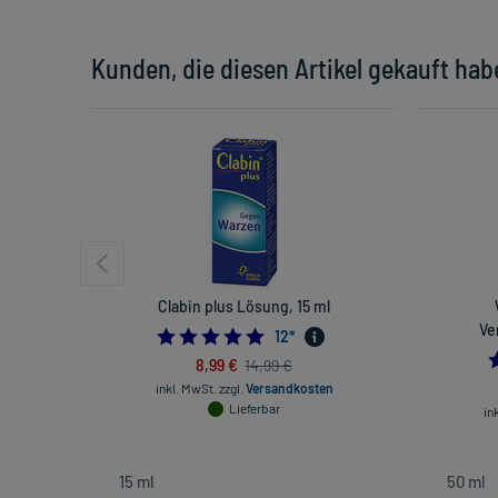
Kunden, die diesen Artikel gekauft hab
Clabin plus Lösung, 15 ml
Ve
4.833333333333333
12
*
8,99 €
14,99 €
inkl. MwSt.
zzgl.
Versandkosten
Lieferbar
in