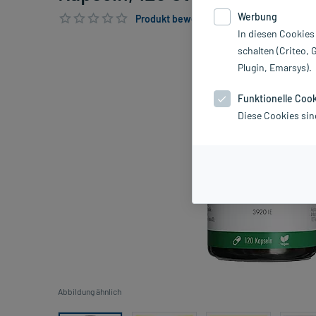
Werbung
Produkt bewerten & PlusHerzen sichern
In diesen Cookies
schalten (Criteo, 
Plugin, Emarsys).
Funktionelle Coo
Diese Cookies sin
Abbildung ähnlich