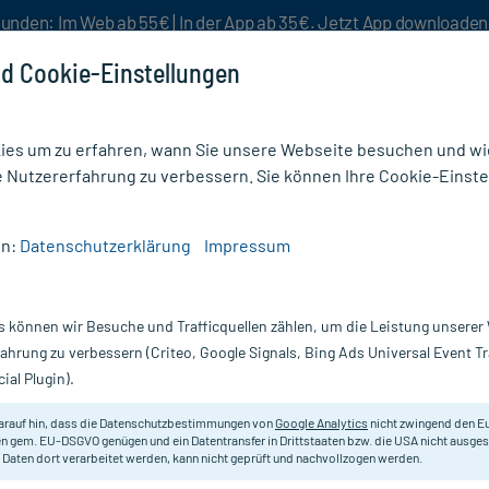
unden: Im Web ab 55€ | In der App ab 35€. Jetzt App downloade
d Cookie-Einstellungen
es um zu erfahren, wann Sie unsere Webseite besuchen und wie
e Nutzererfahrung zu verbessern. Sie können Ihre Cookie-Einste
nlösen
Rezeptur
Aktion %
en:
Datenschutzerklärung
Impressum
g
/
GREEN NATURALS Liposomales Vitamin D3 Kapseln
s können wir Besuche und Trafficquellen zählen, um die Leistung unsere
Nur für kurze Zeit:
Gratis-Versand* ab 19€ Mindestbestellwert!
fahrung zu verbessern (Criteo, Google Signals, Bing Ads Universal Event 
ial Plugin).
s Vitamin D3
arauf hin, dass die Datenschutzbestimmungen von
Google Analytics
nicht zwingend den E
Nahrungsergänzungsmittel mit Vit
n gem. EU-DSGVO genügen und ein Datentransfer in Drittstaaten bzw. die USA nicht ausg
 Daten dort verarbeitet werden, kann nicht geprüft und nachvollzogen werden.
Darreichung:
Ka