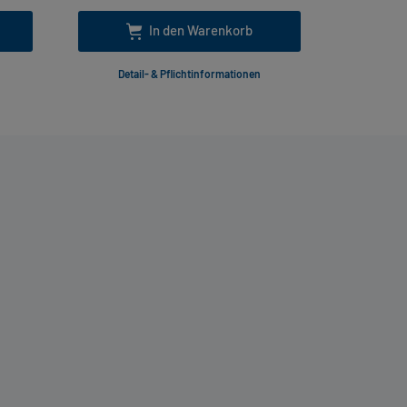
In den Warenkorb
Detail- & Pflichtinformationen
Deta