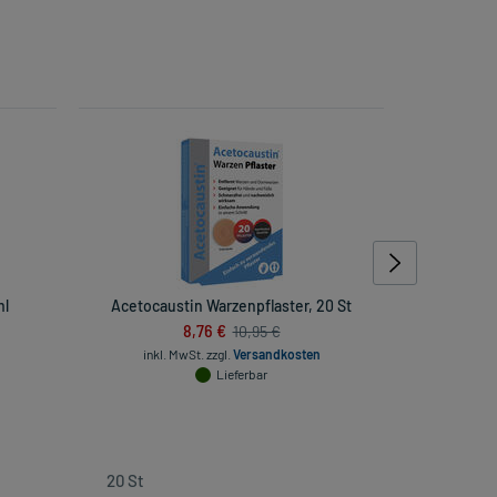
ml
Acetocaustin Warzenpflaster, 20 St
Gut
8,76 €
10,95 €
inkl. MwSt.
zzgl.
Versandkosten
Lieferbar
inkl