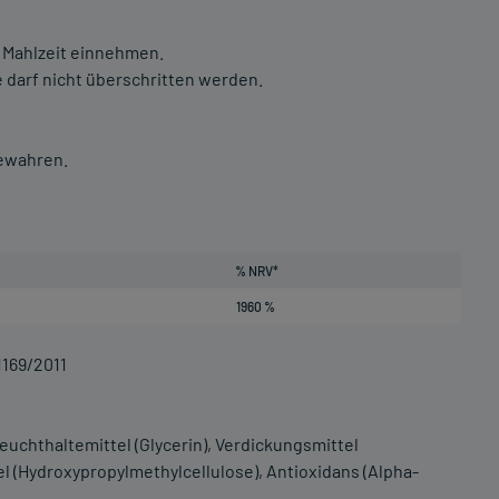
r Mahlzeit einnehmen.
darf nicht überschritten werden.
bewahren.
% NRV*
1960 %
1169/2011
uchthaltemittel (Glycerin), Verdickungsmittel
l (Hydroxypropylmethylcellulose), Antioxidans (Alpha-