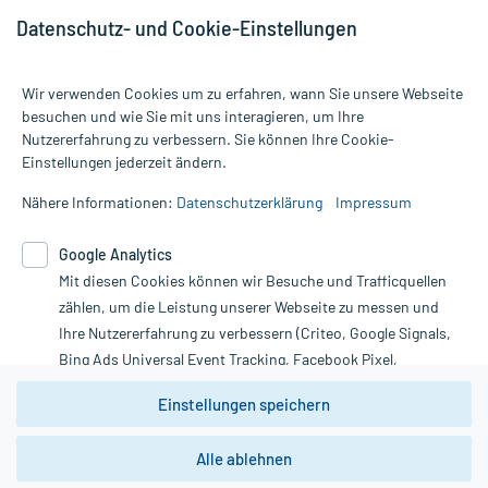
Datenschutz- und Cookie-Einstellungen
Wir verwenden Cookies um zu erfahren, wann Sie unsere Webseite
besuchen und wie Sie mit uns interagieren, um Ihre
Nutzererfahrung zu verbessern. Sie können Ihre Cookie-
Alle Preise gelten inkl. MwSt., ggf. zzgl. Versandkosten
Einstellungen jederzeit ändern.
Informationen auf dieser Website werden ausschließlich für
informative Zwecke zur Verfügung gestellt. Sie ersetzen keinesfalls
Nähere Informationen:
Datenschutzerklärung
Impressum
die Untersuchung und Behandlung durch einen Arzt. Bitte
beachten Sie, dass hierdurch weder Diagnosen gestellt noch
Google Analytics
Therapien eingeleitet werden können. | Diese Webseite benutzt
Mit diesen Cookies können wir Besuche und Trafficquellen
Google Analytics. Lesen Sie bitte dazu die wichtigen Hinweise in
unserer Datenschutzerklärung. Für den Widerruf einer Bestellung
zählen, um die Leistung unserer Webseite zu messen und
nutzen Sie das Formular:
Ihre Nutzererfahrung zu verbessern (Criteo, Google Signals,
Bing Ads Universal Event Tracking, Facebook Pixel,
Vertrag widerrufen
Youtube-Social Plugin).
Einstellungen speichern
Wir weisen darauf hin, dass die
Datenschutzbestimmungen von
Google Analytics
nicht
Alle ablehnen
*Hinweise zu unseren Aktionen und Bewertungen
zwingend den Europäischen Anforderungen gem. EU-
DSGVO genügen und ein Datentransfer in Drittstaaten bzw.