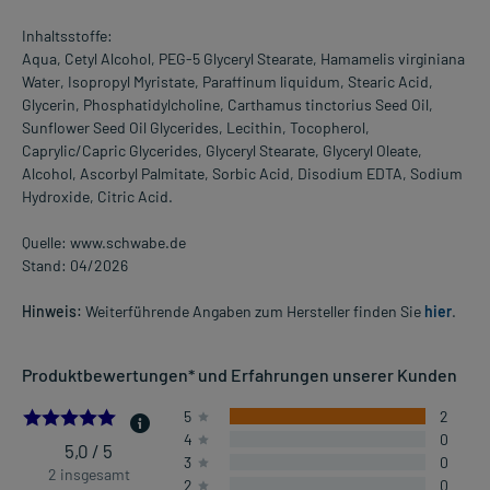
Inhaltsstoffe:
Aqua, Cetyl Alcohol, PEG-5 Glyceryl Stearate, Hamamelis virginiana
Water, Isopropyl Myristate, Paraffinum liquidum, Stearic Acid,
Glycerin, Phosphatidylcholine, Carthamus tinctorius Seed Oil,
Sunflower Seed Oil Glycerides, Lecithin, Tocopherol,
Caprylic/Capric Glycerides, Glyceryl Stearate, Glyceryl Oleate,
Alcohol, Ascorbyl Palmitate, Sorbic Acid, Disodium EDTA, Sodium
Hydroxide, Citric Acid.
Quelle: www.schwabe.de
Stand: 04/2026
Hinweis:
Weiterführende Angaben zum Hersteller finden Sie
hier
.
Produktbewertungen* und Erfahrungen unserer Kunden
5.0
5
2
4
0
5,0 / 5
3
0
2 insgesamt
2
0