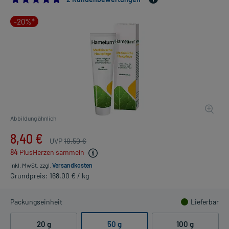
-20%*
Abbildung ähnlich
8,40 €
UVP
10,50 €
84
PlusHerzen sammeln
inkl. MwSt.
zzgl.
Versandkosten
Grundpreis: 168,00 € / kg
Packungseinheit
Lieferbar
20 g
50 g
100 g