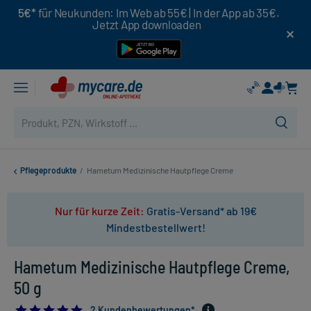
5€*
für Neukunden: Im Web ab 55€ | In der App ab 35€.
Jetzt App downloaden
Pflegeprodukte
/
Hametum Medizinische Hautpflege Creme
Nur für kurze Zeit:
Gratis-Versand* ab 19€
Mindestbestellwert!
Hametum Medizinische Hautpflege Creme,
50 g
5.0
2 Kundenbewertungen*