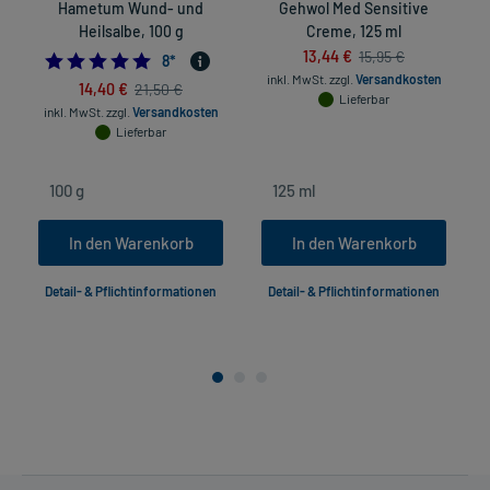
Hametum Wund- und
Gehwol Med Sensitive
Heilsalbe, 100 g
Creme, 125 ml
13,44 €
15,95 €
4.875
8
*
inkl. MwSt.
zzgl.
Versandkosten
14,40 €
21,50 €
Lieferbar
inkl. MwSt.
zzgl.
Versandkosten
Lieferbar
In den Warenkorb
In den Warenkorb
Detail- & Pflichtinformationen
Detail- & Pflichtinformationen