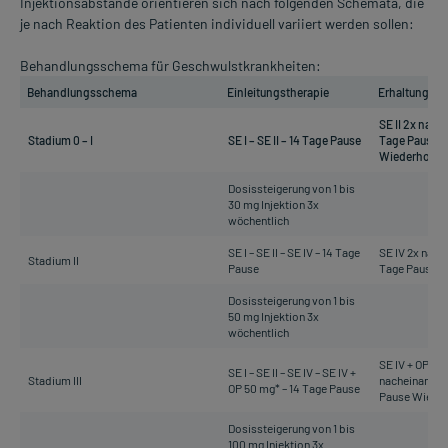
Injektionsabstände orientieren sich nach folgenden Schemata, die
je nach Reaktion des Patienten individuell variiert werden sollen:
Behandlungsschema für Geschwulstkrankheiten:
Behandlungsschema
Einleitungstherapie
Erhaltungsth
SE II 2x nach
Stadium 0 – I
SE I – SE II – 14 Tage Pause
Tage Pause
Wiederholun
Dosissteigerung von 1 bis
30 mg Injektion 3x
wöchentlich
SE I – SE II – SE IV – 14 Tage
SE IV 2x nach
Stadium II
Pause
Tage Pause W
Dosissteigerung von 1 bis
50 mg Injektion 3x
wöchentlich
SE IV + OP 50
SE I – SE II – SE IV – SE IV +
Stadium III
nacheinander 
OP 50 mg* – 14 Tage Pause
Pause Wiede
Dosissteigerung von 1 bis
100 mg Injektion 3x