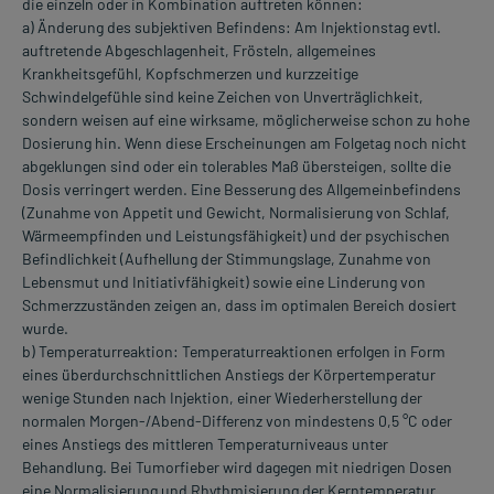
die einzeln oder in Kombination auftreten können:
a) Änderung des subjektiven Befindens: Am Injektionstag evtl.
auftretende Abgeschlagenheit, Frösteln, allgemeines
Krankheitsgefühl, Kopfschmerzen und kurzzeitige
Schwindelgefühle sind keine Zeichen von Unverträglichkeit,
sondern weisen auf eine wirksame, möglicherweise schon zu hohe
Dosierung hin. Wenn diese Erscheinungen am Folgetag noch nicht
abgeklungen sind oder ein tolerables Maß übersteigen, sollte die
Dosis verringert werden. Eine Besserung des Allgemeinbefindens
(Zunahme von Appetit und Gewicht, Normalisierung von Schlaf,
Wärmeempfinden und Leistungsfähigkeit) und der psychischen
Befindlichkeit (Aufhellung der Stimmungslage, Zunahme von
Lebensmut und Initiativfähigkeit) sowie eine Linderung von
Schmerzzuständen zeigen an, dass im optimalen Bereich dosiert
wurde.
b) Temperaturreaktion: Temperaturreaktionen erfolgen in Form
eines überdurchschnittlichen Anstiegs der Körpertemperatur
wenige Stunden nach Injektion, einer Wiederherstellung der
normalen Morgen-/Abend-Differenz von mindestens 0,5 °C oder
eines Anstiegs des mittleren Temperaturniveaus unter
Behandlung. Bei Tumorfieber wird dagegen mit niedrigen Dosen
eine Normalisierung und Rhythmisierung der Kerntemperatur