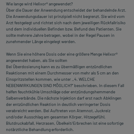
Wie lange wird Helixor® angewendet?
Über die Dauer der Anwendung entscheidet der behandelnde Arzt.
Die Anwendungsdauer ist prinzipiell nicht begrenzt. Sie wird vom
Arzt festgelegt und richtet sich nach dem jeweiligen Rückfallrisiko
und dem individuellen Befinden bzw. Befund des Patienten. Sie
sollte mehrere Jahre betragen, wobei in der Regel Pausen in
zunehmender Länge eingelegt werden.
Wenn Sie eine höhere Dosis oder eine größere Menge Helixor®
angewendet haben, als Sie sollten
Bei Überdosierung kann es zu übermäßigen entzündlichen
Reaktionen mit einem Durchmesser von mehr als 5 cm an den
EinspritzsteIlen kommen, wie unter ,,4. WELCHE
NEBENWIRKUNGEN SIND MÖGLICH?" beschrieben. In diesem Fall
helfen feuchtkühle Umschläge oder entzündungshemmende
Salbenverbände. Die nächste Injektion darf erst nach Abklingen
der entzündlichen Reaktion in deutlich verringerter Dosis
verabreicht werden. Bei Auftreten von Atemnot, Juckreiz
und/oder Ausschlag am gesamten Körper, Hitzegefühl,
Blutdruckabfall, Herzrasen, Übelkeit/Erbrechen ist eine sofortige
notärztliche Behandlung erforderlich.