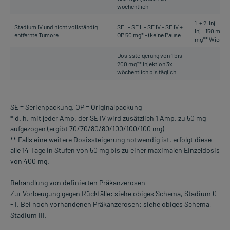
wöchentlich
1. + 2. Inj.: 10
Stadium IV und nicht vollständig
SE I – SE II – SE IV – SE IV +
Inj.: 150 mg 5. 
entfernte Tumore
OP 50 mg* – (keine Pause
mg** Wieder
Dosissteigerung von 1 bis
200 mg** Injektion 3x
wöchentlich bis täglich
SE = Serienpackung, OP = Originalpackung
* d. h. mit jeder Amp. der SE IV wird zusätzlich 1 Amp. zu 50 mg
aufgezogen (ergibt 70/70/80/80/100/100/100 mg)
** Falls eine weitere Dosissteigerung notwendig ist, erfolgt diese
alle 14 Tage in Stufen von 50 mg bis zu einer maximalen Einzeldosis
von 400 mg.
Behandlung von definierten Präkanzerosen
Zur Vorbeugung gegen Rückfälle: siehe obiges Schema, Stadium 0
- I. Bei noch vorhandenen Präkanzerosen: siehe obiges Schema,
Stadium III.