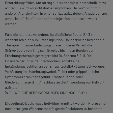
Bestrahlungsfelder. Auf streng subkutane Injektionstechnik ist zu
achten. Es wird vorsichtshalber empfohlen, Helixor® nicht mit
anderen Arzneimitteln in einer Spritze aufzuziehen. Angebrochene
Ampullen dürfen für eine spätere Injektion nicht aufbewahrt
werden.
Falls nicht anders verordnet, ist die übliche Dosis: 2 - 3 x
wöchentlich eine subkutane Injektion. Üblicherweise beginnt die
Therapie mit einer Einleitungsphase, in deren Verlauf die
Stärke/Dosis von 1 mg schrittweise bis in den Bereich der
Erhaltungstherapie gesteigert wird (s. Schema 3.2.1). Die
Dosissteigerung wird unterbrochen, sobald eine
Entzündungsreaktion an der EinspritzsteIle (Rötung, Schwellung,
Verhärtung im Unterhautgewebe), Fieber oder grippeähnliche
Symptome (Krankheitsgefühl, Frösteln, Kopf- oder
Gliederschmerzen) im Anschluss an die Anwendung von Helixor®
auftreten
(s. "4. WELCHE NEBENWIRKUNGEN SIND MÖGLICH?").
Die optimale Dosis muss individuell ermittelt werden. Hierzu sind
nach heutigem Wissensstand folgende Reaktionen zu beachten,