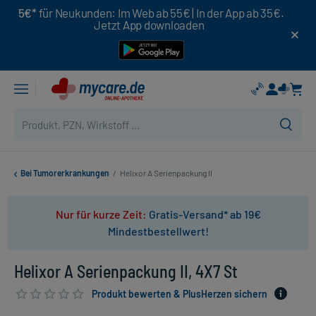
5€*
für Neukunden: Im Web ab 55€ | In der App ab 35€.
Jetzt App downloaden
Bei Tumorerkrankungen
/
Helixor A Serienpackung II
Nur für kurze Zeit:
Gratis-Versand* ab 19€
Mindestbestellwert!
Helixor A Serienpackung II, 4X7 St
Produkt bewerten & PlusHerzen sichern