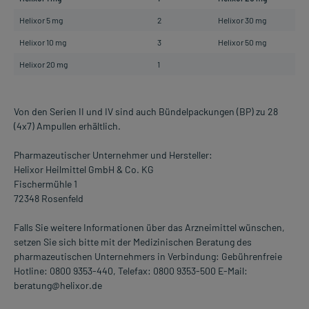
Helixor 5 mg
2
Helixor 30 mg
2
Helixor 10 mg
3
Helixor 50 mg
3
Helixor 20 mg
1
Von den Serien II und IV sind auch Bündelpackungen (BP) zu 28
(4x7) Ampullen erhältlich.
Pharmazeutischer Unternehmer und Hersteller:
Helixor Heilmittel GmbH & Co. KG
Fischermühle 1
72348 Rosenfeld
Falls Sie weitere Informationen über das Arzneimittel wünschen,
setzen Sie sich bitte mit der Medizinischen Beratung des
pharmazeutischen Unternehmers in Verbindung: Gebührenfreie
Hotline: 0800 9353-440, Telefax: 0800 9353-500 E-Mail:
beratung@helixor.de