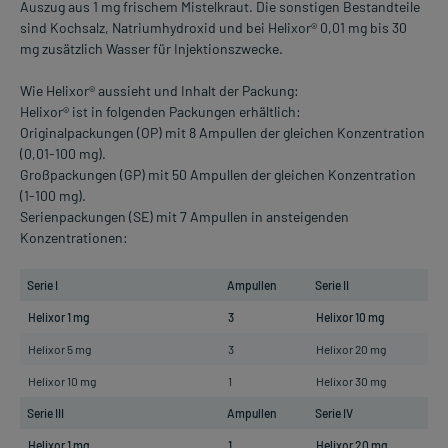
Auszug aus 1 mg frischem Mistelkraut. Die sonstigen Bestandteile
sind Kochsalz, Natriumhydroxid und bei Helixor® 0,01 mg bis 30
mg zusätzlich Wasser für Injektionszwecke.
Wie Helixor® aussieht und Inhalt der Packung:
Helixor® ist in folgenden Packungen erhältlich:
Originalpackungen (OP) mit 8 Ampullen der gleichen Konzentration
(0,01-100 mg).
Großpackungen (GP) mit 50 Ampullen der gleichen Konzentration
(1-100 mg).
Serienpackungen (SE) mit 7 Ampullen in ansteigenden
Konzentrationen:
Serie I
Ampullen
Serie II
A
Helixor 1 mg
3
Helixor 10 mg
2
Helixor 5 mg
3
Helixor 20 mg
2
Helixor 10 mg
1
Helixor 30 mg
3
Serie III
Ampullen
Serie IV
A
Helixor 1 mg
1
Helixor 20 mg
2