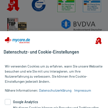
Datenschutz- und Cookie-Einstellungen
Wir verwenden Cookies um zu erfahren, wann Sie unsere Webseite
besuchen und wie Sie mit uns interagieren, um Ihre
Nutzererfahrung zu verbessern. Sie können Ihre Cookie-
Alle Preise gelten inkl. MwSt., ggf. zzgl. Versandkosten
Einstellungen jederzeit ändern.
Informationen auf dieser Website werden ausschließlich für
informative Zwecke zur Verfügung gestellt. Sie ersetzen keinesfalls
Nähere Informationen:
Datenschutzerklärung
Impressum
die Untersuchung und Behandlung durch einen Arzt. Bitte
beachten Sie, dass hierdurch weder Diagnosen gestellt noch
Google Analytics
Therapien eingeleitet werden können. | Diese Webseite benutzt
Mit diesen Cookies können wir Besuche und Trafficquellen
Google Analytics. Lesen Sie bitte dazu die wichtigen Hinweise in