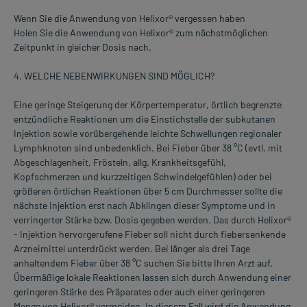
Wenn Sie die Anwendung von Helixor® vergessen haben
Holen Sie die Anwendung von Helixor® zum nächstmöglichen
Zeitpunkt in gleicher Dosis nach.
4. WELCHE NEBENWIRKUNGEN SIND MÖGLICH?
Eine geringe Steigerung der Körpertemperatur, örtlich begrenzte
entzündliche Reaktionen um die Einstichstelle der subkutanen
Injektion sowie vorübergehende leichte Schwellungen regionaler
Lymphknoten sind unbedenklich. Bei Fieber über 38 °C (evtl. mit
Abgeschlagenheit, Frösteln, allg. Krankheitsgefühl,
Kopfschmerzen und kurzzeitigen Schwindelgefühlen) oder bei
größeren örtlichen Reaktionen über 5 cm Durchmesser sollte die
nächste Injektion erst nach Abklingen dieser Symptome und in
verringerter Stärke bzw. Dosis gegeben werden. Das durch Helixor®
- Injektion hervorgerufene Fieber soll nicht durch fiebersenkende
Arzneimittel unterdrückt werden. Bei länger als drei Tage
anhaltendem Fieber über 38 °C suchen Sie bitte Ihren Arzt auf.
Übermäßige lokale Reaktionen lassen sich durch Anwendung einer
geringeren Stärke des Präparates oder auch einer geringeren
Menge von Helixor® vermeiden. In diesem Fall wird die Anwendung