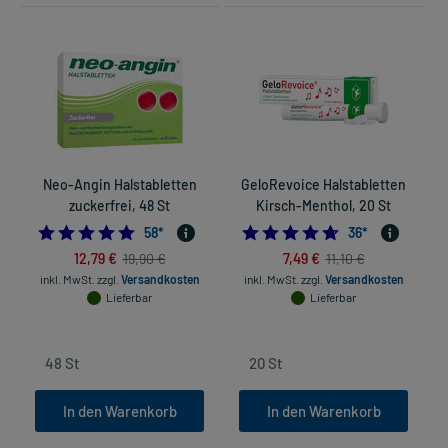
Neo-Angin Halstabletten
GeloRevoice Halstabletten
D
zuckerfrei, 48 St
Kirsch-Menthol, 20 St
4.948275862068965
4.722222222222
58
*
36
*
12,79 €
7,49 €
19,90 €
11,10 €
inkl. MwSt.
zzgl.
Versandkosten
inkl. MwSt.
zzgl.
Versandkosten
Lieferbar
Lieferbar
In den Warenkorb
In den Warenkorb