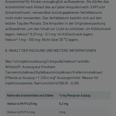
Arzneimittel für Kinder unzugänglich aufbewahren. Sie dürfen das
Arzneimittel nach Ablauf des auf jeder Ampulle (nach: EXP) und
Schachtel (nach: verwendbar bis) angegebenen Verfalldatums
nicht mehr verwenden. Das Verfalldatum bezieht sich auf den
letzten Tag des Monats. Die Ampullen in der Originalverpackung
aufbewahren, um den Inhalt vor Licht zu schützen. Im Kühlschrank
lagern. Helixor® 0,01 mg - 0,1 mg: Im Kühlschrank lagern.
Helixor® 1 mg - 100 mg: Nicht über 30 °C lagern.
6. INHALT DER PACKUNG UND WEITERE INFORMATIONEN
Was 1 ml Injektionslösung (1 Ampulle) Helixor® enthält:
Wirkstoff: Auszug aus frischem
Tannenmistelkraul/Apfelbaummistelkraut/Kiefernmistelkraut
(Pflanze zu Auszug = 1 :20) x mg* Auszugsmittel: Wasser für
Injektionszwecke, Natriumchlorid (99,91 : 0,09)
Name des Arzneimittels und Stärke
*x mg Menge an Auszug
Helixor A/M/P 0,01 mg
0,2 mg
Helixor A/M/P 0,1 mg
2 mg