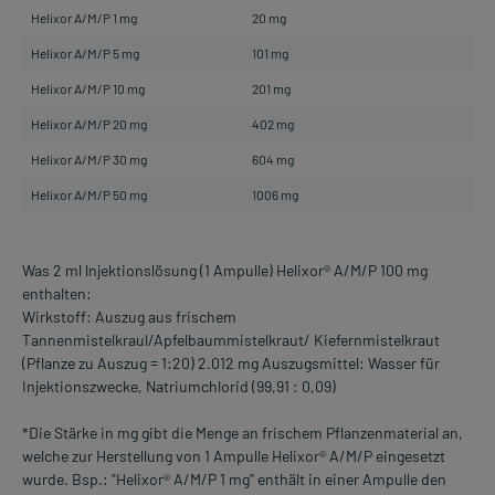
Helixor A/M/P 1 mg
20 mg
Helixor A/M/P 5 mg
101 mg
Helixor A/M/P 10 mg
201 mg
Helixor A/M/P 20 mg
402 mg
Helixor A/M/P 30 mg
604 mg
Helixor A/M/P 50 mg
1006 mg
Was 2 ml lnjektionslösung (1 Ampulle) Helixor® A/M/P 100 mg
enthalten:
Wirkstoff: Auszug aus frischem
Tannenmistelkraul/Apfelbaummistelkraut/ Kiefernmistelkraut
(Pflanze zu Auszug = 1:20) 2.012 mg Auszugsmittel: Wasser für
Injektionszwecke, Natriumchlorid (99,91 : 0,09)
*Die Stärke in mg gibt die Menge an frischem Pflanzenmaterial an,
welche zur Herstellung von 1 Ampulle Helixor® A/M/P eingesetzt
wurde. Bsp.: "Helixor® A/M/P 1 mg" enthält in einer Ampulle den