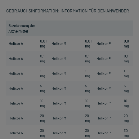
GEBRAUCHSINFORMATION: INFORMATION FÜR DEN ANWENDER
Bezeichnung der
Arzneimittel
0,01
0,01
0,01
Helixor A
Helixor M
Helixor P
mg
mg
mg
0,1
0,1
0,1
Helixor A
Helixor M
Helixor P
mg
mg
mg
1
1
1
Helixor A
Helixor M
Helixor P
mg
mg
mg
5
5
5
Helixor A
Helixor M
Helixor P
mg
mg
mg
10
10
10
Helixor A
Helixor M
Helixor P
mg
mg
mg
20
20
20
Helixor A
Helixor M
Helixor P
mg
mg
mg
30
30
30
Helixor A
Helixor M
Helixor P
mg
mg
mg