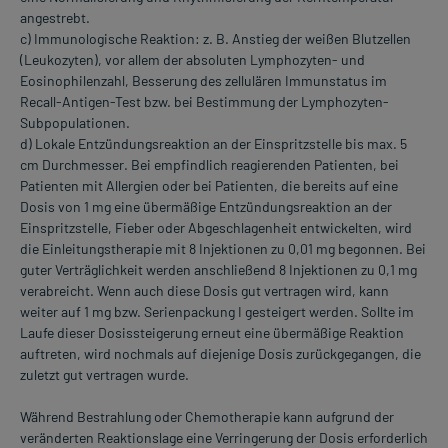
angestrebt.
c) Immunologische Reaktion: z. B. Anstieg der weißen Blutzellen
(Leukozyten), vor allem der absoluten Lymphozyten- und
Eosinophilenzahl, Besserung des zellulären Immunstatus im
Recall-Antigen-Test bzw. bei Bestimmung der Lymphozyten-
Subpopulationen.
d) Lokale Entzündungsreaktion an der EinspritzsteIle bis max. 5
cm Durchmesser. Bei empfindlich reagierenden Patienten, bei
Patienten mit Allergien oder bei Patienten, die bereits auf eine
Dosis von 1 mg eine übermäßige Entzündungsreaktion an der
EinspritzsteIle, Fieber oder Abgeschlagenheit entwickelten, wird
die Einleitungstherapie mit 8 Injektionen zu 0,01 mg begonnen. Bei
guter Verträglichkeit werden anschließend 8 Injektionen zu 0,1 mg
verabreicht. Wenn auch diese Dosis gut vertragen wird, kann
weiter auf 1 mg bzw. Serienpackung I gesteigert werden. Sollte im
Laufe dieser Dosissteigerung erneut eine übermäßige Reaktion
auftreten, wird nochmals auf diejenige Dosis zurückgegangen, die
zuletzt gut vertragen wurde.
Während Bestrahlung oder Chemotherapie kann aufgrund der
veränderten Reaktionslage eine Verringerung der Dosis erforderlich