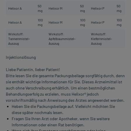
50
50
50
Helixor A
Helixor M
Helixor P
mg
mg
mg
100
100
100
Helixor A
Helixor M
Helixor P
mg
mg
mg
Wirkstoff:
Wirkstoff:
Wirkstoff:
Tannenmistel–
Apfelbaummistel–
Kiefernmistel–
Auszug
Auszug
Auszug
Injektionslösung
Liebe Patientin, lieber Patient!
Bitte lesen Sie die gesamte Packungsbeilage sorgfältig durch, denn
sie enthält wichtige Informationen für Sie. Dieses Arzneimittel ist
auch ohne Verschreibung erhältlich. Um einen bestmöglichen
Behandlungserfolg zu erzielen, muss Helixor® jedoch
vorschriftsmäßig nach Anweisung des Arztes angewendet werden.
Heben Sie die Packungsbeilage auf. Vielleicht möchten Sie
diese später nochmals lesen.
Fragen Sie Ihren Arzt oder Apotheker, wenn Sie weitere
Informationen oder einen Rat benötigen.
Wenn sich Ihre Symptome verschlimmern oder keine