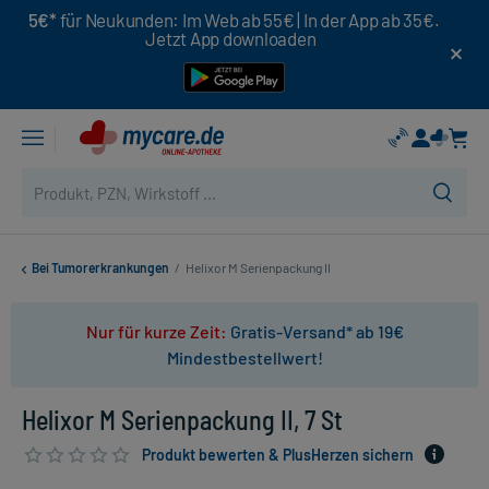
5€*
für Neukunden: Im Web ab 55€ | In der App ab 35€.
Jetzt App downloaden
Bei Tumorerkrankungen
/
Helixor M Serienpackung II
Nur für kurze Zeit:
Gratis-Versand* ab 19€
Mindestbestellwert!
Helixor M Serienpackung II, 7 St
Produkt bewerten & PlusHerzen sichern