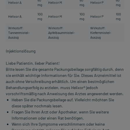
50
50
50
Helixor A
Helixor M
Helixor P
mg
mg
mg
100
100
100
Helixor A
Helixor M
Helixor P
mg
mg
mg
Wirkstoff:
Wirkstoff:
Wirkstoff:
Tannenmistel–
Apfelbaummistel–
Kiefernmistel–
Auszug
Auszug
Auszug
Injektionslösung
Liebe Patientin, lieber Patient!
Bitte lesen Sie die gesamte Packungsbeilage sorgfältig durch, denn
sie enthält wichtige Informationen für Sie. Dieses Arzneimittel ist
auch ohne Verschreibung erhältlich. Um einen bestmöglichen
Behandlungserfolg zu erzielen, muss Helixor® jedoch
vorschriftsmäßig nach Anweisung des Arztes angewendet werden.
Heben Sie die Packungsbeilage auf. Vielleicht möchten Sie
diese später nochmals lesen.
Fragen Sie Ihren Arzt oder Apotheker, wenn Sie weitere
Informationen oder einen Rat benötigen.
Wenn sich Ihre Symptome verschlimmern oder keine