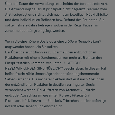
Über die Dauer der Anwendung entscheidet der behandelnde Arzt.
Die Anwendungsdauer ist prinzipiell nicht begrenzt. Sie wird vom
Arzt festgelegt und richtet sich nach dem jeweiligen Rückfallrisiko
und dem individuellen Befinden bzw. Befund des Patienten. Sie
sollte mehrere Jahre betragen, wobei in der Regel Pausen in
zunehmender Länge eingelegt werden.
Wenn Sie eine höhere Dosis oder eine größere Menge Helixor®
angewendet haben, als Sie sollten
Bei Überdosierung kann es zu übermäßigen entzündlichen
Reaktionen mit einem Durchmesser von mehr als 5 cm an den
EinspritzsteIlen kommen, wie unter ,,4. WELCHE
NEBENWIRKUNGEN SIND MÖGLICH?" beschrieben. In diesem Fall
helfen feuchtkühle Umschläge oder entzündungshemmende
Salbenverbände. Die nächste Injektion darf erst nach Abklingen
der entzündlichen Reaktion in deutlich verringerter Dosis
verabreicht werden. Bei Auftreten von Atemnot, Juckreiz
und/oder Ausschlag am gesamten Körper, Hitzegefühl,
Blutdruckabfall, Herzrasen, Übelkeit/Erbrechen ist eine sofortige
notärztliche Behandlung erforderlich.