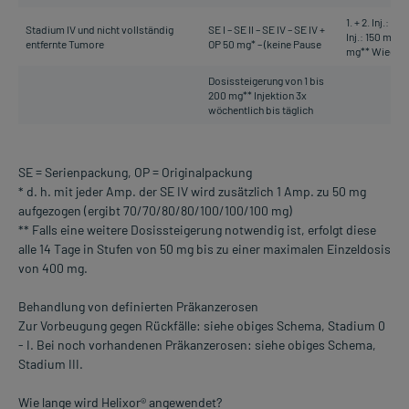
1. + 2. Inj.: 10
Stadium IV und nicht vollständig
SE I – SE II – SE IV – SE IV +
Inj.: 150 mg 5. 
entfernte Tumore
OP 50 mg* – (keine Pause
mg** Wieder
Dosissteigerung von 1 bis
200 mg** Injektion 3x
wöchentlich bis täglich
SE = Serienpackung, OP = Originalpackung
* d. h. mit jeder Amp. der SE IV wird zusätzlich 1 Amp. zu 50 mg
aufgezogen (ergibt 70/70/80/80/100/100/100 mg)
** Falls eine weitere Dosissteigerung notwendig ist, erfolgt diese
alle 14 Tage in Stufen von 50 mg bis zu einer maximalen Einzeldosis
von 400 mg.
Behandlung von definierten Präkanzerosen
Zur Vorbeugung gegen Rückfälle: siehe obiges Schema, Stadium 0
- I. Bei noch vorhandenen Präkanzerosen: siehe obiges Schema,
Stadium III.
Wie lange wird Helixor® angewendet?