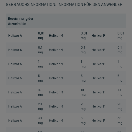
GEBRAUCHSINFORMATION: INFORMATION FÜR DEN ANWENDER
Bezeichnung der
Arzneimittel
0,01
0,01
0,01
Helixor A
Helixor M
Helixor P
mg
mg
mg
0,1
0,1
0,1
Helixor A
Helixor M
Helixor P
mg
mg
mg
1
1
1
Helixor A
Helixor M
Helixor P
mg
mg
mg
5
5
5
Helixor A
Helixor M
Helixor P
mg
mg
mg
10
10
10
Helixor A
Helixor M
Helixor P
mg
mg
mg
20
20
20
Helixor A
Helixor M
Helixor P
mg
mg
mg
30
30
30
Helixor A
Helixor M
Helixor P
mg
mg
mg