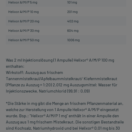
Helixor A/M/P 5 mg
101 mg
Helixor A/M/P 10 mg
201 mg
Helixor A/M/P 20 mg
402 mg
Helixor A/M/P 30 mg
604 mg
Helixor A/M/P 50 mg
1006 mg
Was 2 ml lnjektionslösung (1 Ampulle) Helixor® A/M/P 100 mg
enthalten:
Wirkstoff: Auszug aus frischem
Tannenmistelkraul/Apfelbaummistelkraut/ Kiefernmistelkraut
(Pflanze zu Auszug = 1:20) 2.012 mg Auszugsmittel: Wasser für
Injektionszwecke, Natriumchlorid (99,91 : 0,09)
*Die Stärke in mg gibt die Menge an frischem Pflanzenmaterial an,
welche zur Herstellung von 1 Ampulle Helixor® A/M/P eingesetzt
wurde. Bsp.: "Helixor® A/M/P 1 mg" enthält in einer Ampulle den
Auszug aus 1 mg frischem Mistelkraut. Die sonstigen Bestandteile
sind Kochsalz, Natriumhydroxid und bei Helixor® 0,01 mg bis 30