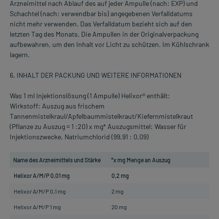
Arzneimittel nach Ablauf des auf jeder Ampulle (nach: EXP) und
Schachtel (nach: verwendbar bis) angegebenen Verfalldatums
nicht mehr verwenden. Das Verfalldatum bezieht sich auf den
letzten Tag des Monats. Die Ampullen in der Originalverpackung
aufbewahren, um den Inhalt vor Licht zu schützen. Im Kühlschrank
lagern.
6. INHALT DER PACKUNG UND WEITERE INFORMATIONEN
Was 1 ml Injektionslösung (1 Ampulle) Helixor® enthält:
Wirkstoff: Auszug aus frischem
Tannenmistelkraul/Apfelbaummistelkraut/Kiefernmistelkraut
(Pflanze zu Auszug = 1 :20) x mg* Auszugsmittel: Wasser für
Injektionszwecke, Natriumchlorid (99,91 : 0,09)
Name des Arzneimittels und Stärke
*x mg Menge an Auszug
Helixor A/M/P 0,01 mg
0,2 mg
Helixor A/M/P 0,1 mg
2 mg
Helixor A/M/P 1 mg
20 mg