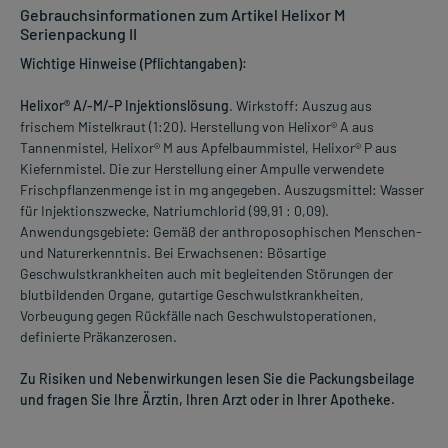
Gebrauchsinformationen zum Artikel Helixor M
Serienpackung II
Wichtige Hinweise (Pflichtangaben):
Helixor® A/-M/-P Injektionslösung
. Wirkstoff: Auszug aus
frischem Mistelkraut (1:20). Herstellung von Helixor® A aus
Tannenmistel, Helixor® M aus Apfelbaummistel, Helixor® P aus
Kiefernmistel. Die zur Herstellung einer Ampulle verwendete
Frischpflanzenmenge ist in mg angegeben. Auszugsmittel: Wasser
für Injektionszwecke, Natriumchlorid (99,91 : 0,09).
Anwendungsgebiete: Gemäß der anthroposophischen Menschen-
und Naturerkenntnis. Bei Erwachsenen: Bösartige
Geschwulstkrankheiten auch mit begleitenden Störungen der
blutbildenden Organe, gutartige Geschwulstkrankheiten,
Vorbeugung gegen Rückfälle nach Geschwulstoperationen,
definierte Präkanzerosen.
Zu Risiken und Nebenwirkungen lesen Sie die Packungsbeilage
und fragen Sie Ihre Ärztin, Ihren Arzt oder in Ihrer Apotheke.