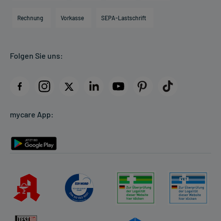
Hilfsmittelbox
Engagement
Direktabrechnung PKV
Rechnung
Vorkasse
SEPA-Lastschrift
Partner
Apotheke vor Ort
Kundenbewertungen
Folgen Sie uns:
AGB
Impressum
Datenschutz
Cookie-Einstellungen
mycare App:
Rückgabe/Widerruf
Barrierefreiheitserklärung