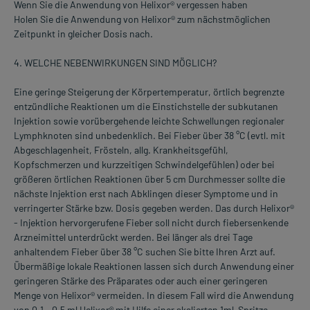
Wenn Sie die Anwendung von Helixor® vergessen haben
Holen Sie die Anwendung von Helixor® zum nächstmöglichen
Zeitpunkt in gleicher Dosis nach.
4. WELCHE NEBENWIRKUNGEN SIND MÖGLICH?
Eine geringe Steigerung der Körpertemperatur, örtlich begrenzte
entzündliche Reaktionen um die Einstichstelle der subkutanen
Injektion sowie vorübergehende leichte Schwellungen regionaler
Lymphknoten sind unbedenklich. Bei Fieber über 38 °C (evtl. mit
Abgeschlagenheit, Frösteln, allg. Krankheitsgefühl,
Kopfschmerzen und kurzzeitigen Schwindelgefühlen) oder bei
größeren örtlichen Reaktionen über 5 cm Durchmesser sollte die
nächste Injektion erst nach Abklingen dieser Symptome und in
verringerter Stärke bzw. Dosis gegeben werden. Das durch Helixor®
- Injektion hervorgerufene Fieber soll nicht durch fiebersenkende
Arzneimittel unterdrückt werden. Bei länger als drei Tage
anhaltendem Fieber über 38 °C suchen Sie bitte Ihren Arzt auf.
Übermäßige lokale Reaktionen lassen sich durch Anwendung einer
geringeren Stärke des Präparates oder auch einer geringeren
Menge von Helixor® vermeiden. In diesem Fall wird die Anwendung
von 0,1 - 0,5 ml Helixor® mit Hilfe einer skalierten 1ml-Spritze