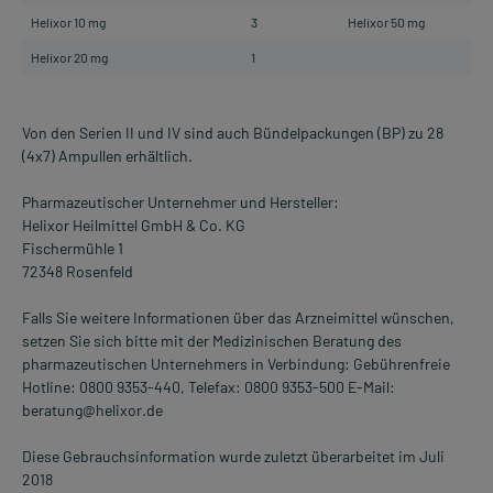
Helixor 10 mg
3
Helixor 50 mg
3
Helixor 20 mg
1
Von den Serien II und IV sind auch Bündelpackungen (BP) zu 28
(4x7) Ampullen erhältlich.
Pharmazeutischer Unternehmer und Hersteller:
Helixor Heilmittel GmbH & Co. KG
Fischermühle 1
72348 Rosenfeld
Falls Sie weitere Informationen über das Arzneimittel wünschen,
setzen Sie sich bitte mit der Medizinischen Beratung des
pharmazeutischen Unternehmers in Verbindung: Gebührenfreie
Hotline: 0800 9353-440, Telefax: 0800 9353-500 E-Mail:
beratung@helixor.de
Diese Gebrauchsinformation wurde zuletzt überarbeitet im Juli
2018