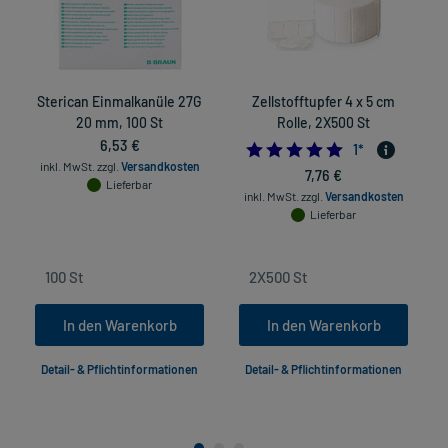
Sterican Einmalkanüle 27G
Zellstofftupfer 4 x 5 cm
20 mm, 100 St
Rolle, 2X500 St
6,53 €
5.0
1
*
inkl. MwSt.
zzgl.
Versandkosten
7,76 €
Lieferbar
inkl. MwSt.
zzgl.
Versandkosten
Lieferbar
In den Warenkorb
In den Warenkorb
Detail- & Pflichtinformationen
Detail- & Pflichtinformationen