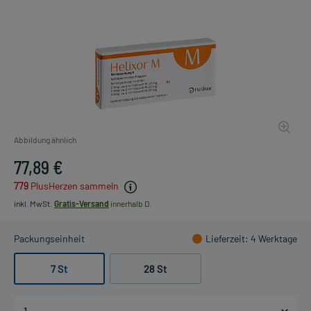
Abbildung ähnlich
77,89 €
779
PlusHerzen sammeln
inkl. MwSt.
Gratis-Versand
innerhalb D.
Packungseinheit
Lieferzeit
: 4 Werktage
7 St
28 St