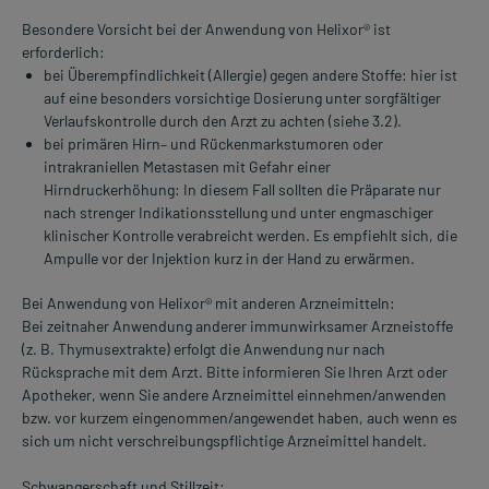
Besondere Vorsicht bei der Anwendung von Helixor® ist
erforderlich:
bei Überempfindlichkeit (Allergie) gegen andere Stoffe: hier ist
auf eine besonders vorsichtige Dosierung unter sorgfältiger
Verlaufskontrolle durch den Arzt zu achten (siehe 3.2).
bei primären Hirn– und Rückenmarkstumoren oder
intrakraniellen Metastasen mit Gefahr einer
Hirndruckerhöhung: In diesem Fall sollten die Präparate nur
nach strenger Indikationsstellung und unter engmaschiger
klinischer Kontrolle verabreicht werden. Es empfiehlt sich, die
Ampulle vor der Injektion kurz in der Hand zu erwärmen.
Bei Anwendung von Helixor® mit anderen Arzneimitteln:
Bei zeitnaher Anwendung anderer immunwirksamer Arzneistoffe
(z. B. Thymusextrakte) erfolgt die Anwendung nur nach
Rücksprache mit dem Arzt. Bitte informieren Sie Ihren Arzt oder
Apotheker, wenn Sie andere Arzneimittel einnehmen/anwenden
bzw. vor kurzem eingenommen/angewendet haben, auch wenn es
sich um nicht verschreibungspflichtige Arzneimittel handelt.
Schwangerschaft und Stillzeit: