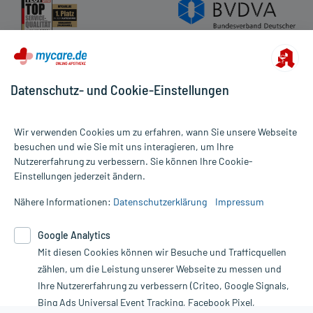
Datenschutz- und Cookie-Einstellungen
Wir verwenden Cookies um zu erfahren, wann Sie unsere Webseite
besuchen und wie Sie mit uns interagieren, um Ihre
Nutzererfahrung zu verbessern. Sie können Ihre Cookie-
Alle Preise gelten inkl. MwSt., ggf. zzgl. Versandkosten
Einstellungen jederzeit ändern.
Informationen auf dieser Website werden ausschließlich für
informative Zwecke zur Verfügung gestellt. Sie ersetzen keinesfalls
Nähere Informationen:
Datenschutzerklärung
Impressum
die Untersuchung und Behandlung durch einen Arzt. Bitte
beachten Sie, dass hierdurch weder Diagnosen gestellt noch
Google Analytics
Therapien eingeleitet werden können. | Diese Webseite benutzt
Mit diesen Cookies können wir Besuche und Trafficquellen
Google Analytics. Lesen Sie bitte dazu die wichtigen Hinweise in
unserer Datenschutzerklärung. Für den Widerruf einer Bestellung
zählen, um die Leistung unserer Webseite zu messen und
nutzen Sie das Formular:
Ihre Nutzererfahrung zu verbessern (Criteo, Google Signals,
Bing Ads Universal Event Tracking, Facebook Pixel,