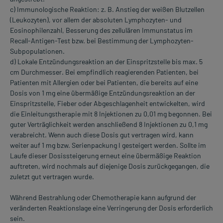
c) Immunologische Reaktion: z. B. Anstieg der weißen Blutzellen
(Leukozyten), vor allem der absoluten Lymphozyten- und
Eosinophilenzahl, Besserung des zellulären Immunstatus im
Recall-Antigen-Test bzw. bei Bestimmung der Lymphozyten-
Subpopulationen.
d) Lokale Entzündungsreaktion an der EinspritzsteIle bis max. 5
cm Durchmesser. Bei empfindlich reagierenden Patienten, bei
Patienten mit Allergien oder bei Patienten, die bereits auf eine
Dosis von 1 mg eine übermäßige Entzündungsreaktion an der
EinspritzsteIle, Fieber oder Abgeschlagenheit entwickelten, wird
die Einleitungstherapie mit 8 Injektionen zu 0,01 mg begonnen. Bei
guter Verträglichkeit werden anschließend 8 Injektionen zu 0,1 mg
verabreicht. Wenn auch diese Dosis gut vertragen wird, kann
weiter auf 1 mg bzw. Serienpackung I gesteigert werden. Sollte im
Laufe dieser Dosissteigerung erneut eine übermäßige Reaktion
auftreten, wird nochmals auf diejenige Dosis zurückgegangen, die
zuletzt gut vertragen wurde.
Während Bestrahlung oder Chemotherapie kann aufgrund der
veränderten Reaktionslage eine Verringerung der Dosis erforderlich
sein.