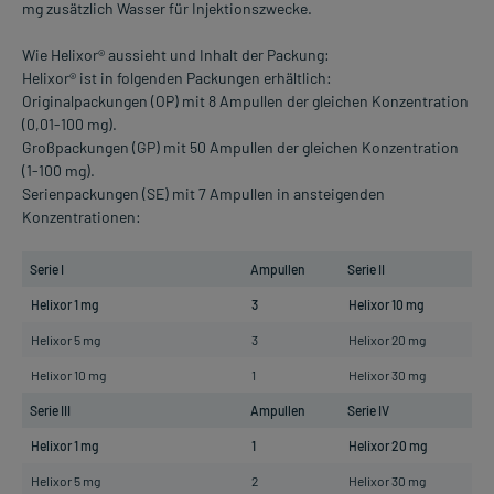
mg zusätzlich Wasser für Injektionszwecke.
Wie Helixor® aussieht und Inhalt der Packung:
Helixor® ist in folgenden Packungen erhältlich:
Originalpackungen (OP) mit 8 Ampullen der gleichen Konzentration
(0,01-100 mg).
Großpackungen (GP) mit 50 Ampullen der gleichen Konzentration
(1-100 mg).
Serienpackungen (SE) mit 7 Ampullen in ansteigenden
Konzentrationen:
Serie I
Ampullen
Serie II
A
Helixor 1 mg
3
Helixor 10 mg
2
Helixor 5 mg
3
Helixor 20 mg
2
Helixor 10 mg
1
Helixor 30 mg
3
Serie III
Ampullen
Serie IV
A
Helixor 1 mg
1
Helixor 20 mg
2
Helixor 5 mg
2
Helixor 30 mg
2