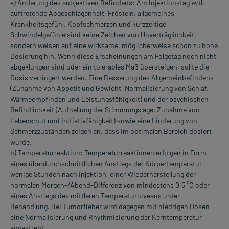
a) Änderung des subjektiven Befindens: Am Injektionstag evtl.
auftretende Abgeschlagenheit, Frösteln, allgemeines
Krankheitsgefühl, Kopfschmerzen und kurzzeitige
Schwindelgefühle sind keine Zeichen von Unverträglichkeit,
sondern weisen auf eine wirksame, möglicherweise schon zu hohe
Dosierung hin. Wenn diese Erscheinungen am Folgetag noch nicht
abgeklungen sind oder ein tolerables Maß übersteigen, sollte die
Dosis verringert werden. Eine Besserung des Allgemeinbefindens
(Zunahme von Appetit und Gewicht, Normalisierung von Schlaf,
Wärmeempfinden und Leistungsfähigkeit) und der psychischen
Befindlichkeit (Aufhellung der Stimmungslage, Zunahme von
Lebensmut und Initiativfähigkeit) sowie eine Linderung von
Schmerzzuständen zeigen an, dass im optimalen Bereich dosiert
wurde.
b) Temperaturreaktion: Temperaturreaktionen erfolgen in Form
eines überdurchschnittlichen Anstiegs der Körpertemperatur
wenige Stunden nach Injektion, einer Wiederherstellung der
normalen Morgen-/Abend-Differenz von mindestens 0,5 °C oder
eines Anstiegs des mittleren Temperaturniveaus unter
Behandlung. Bei Tumorfieber wird dagegen mit niedrigen Dosen
eine Normalisierung und Rhythmisierung der Kerntemperatur
angestrebt.