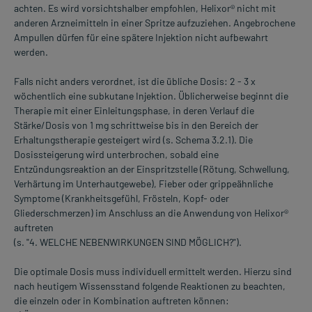
achten. Es wird vorsichtshalber empfohlen, Helixor® nicht mit
anderen Arzneimitteln in einer Spritze aufzuziehen. Angebrochene
Ampullen dürfen für eine spätere Injektion nicht aufbewahrt
werden.
Falls nicht anders verordnet, ist die übliche Dosis: 2 - 3 x
wöchentlich eine subkutane Injektion. Üblicherweise beginnt die
Therapie mit einer Einleitungsphase, in deren Verlauf die
Stärke/Dosis von 1 mg schrittweise bis in den Bereich der
Erhaltungstherapie gesteigert wird (s. Schema 3.2.1). Die
Dosissteigerung wird unterbrochen, sobald eine
Entzündungsreaktion an der EinspritzsteIle (Rötung, Schwellung,
Verhärtung im Unterhautgewebe), Fieber oder grippeähnliche
Symptome (Krankheitsgefühl, Frösteln, Kopf- oder
Gliederschmerzen) im Anschluss an die Anwendung von Helixor®
auftreten
(s. "4. WELCHE NEBENWIRKUNGEN SIND MÖGLICH?").
Die optimale Dosis muss individuell ermittelt werden. Hierzu sind
nach heutigem Wissensstand folgende Reaktionen zu beachten,
die einzeln oder in Kombination auftreten können: