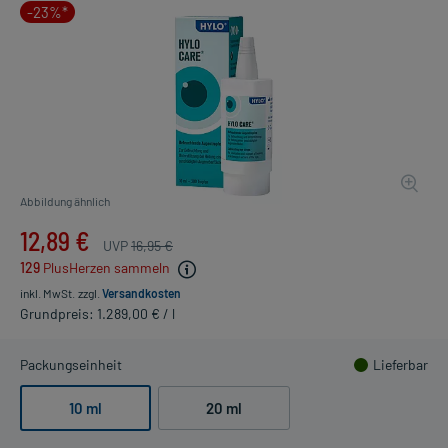
-23%*
Abbildung ähnlich
12,89 €
UVP
16,95 €
129
PlusHerzen sammeln
inkl. MwSt.
zzgl.
Versandkosten
Grundpreis: 1.289,00 € / l
Packungseinheit
Lieferbar
10 ml
20 ml