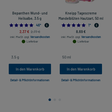
Bepanthen Wund- und
Kneipp Tagescreme
Heilsalbe, 3.5 g
Mandelblüten Hautzart, 50 ml
5.0
5.0
46
*
1
*
2,37 €
8,69 €
2,77 €
inkl. MwSt.
zzgl.
Versandkosten
inkl. MwSt.
zzgl.
Versandkosten
Lieferbar
Lieferbar
In den Warenkorb
In den Warenkorb
Detail- & Pflichtinformationen
Detail- & Pflichtinformationen