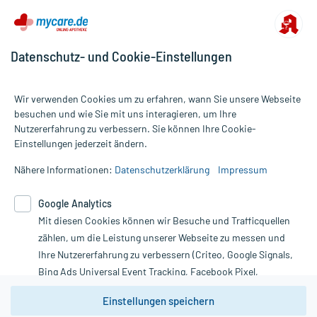
Datenschutz- und Cookie-Einstellungen
Wir verwenden Cookies um zu erfahren, wann Sie unsere Webseite
besuchen und wie Sie mit uns interagieren, um Ihre
Nutzererfahrung zu verbessern. Sie können Ihre Cookie-
Alle Preise gelten inkl. MwSt., ggf. zzgl. Versandkosten
Einstellungen jederzeit ändern.
Informationen auf dieser Website werden ausschließlich für
informative Zwecke zur Verfügung gestellt. Sie ersetzen keinesfalls
Nähere Informationen:
Datenschutzerklärung
Impressum
die Untersuchung und Behandlung durch einen Arzt. Bitte
beachten Sie, dass hierdurch weder Diagnosen gestellt noch
Google Analytics
Therapien eingeleitet werden können. | Diese Webseite benutzt
Mit diesen Cookies können wir Besuche und Trafficquellen
Google Analytics. Lesen Sie bitte dazu die wichtigen Hinweise in
unserer Datenschutzerklärung. Für den Widerruf einer Bestellung
zählen, um die Leistung unserer Webseite zu messen und
nutzen Sie das Formular:
Ihre Nutzererfahrung zu verbessern (Criteo, Google Signals,
Bing Ads Universal Event Tracking, Facebook Pixel,
Vertrag widerrufen
Youtube-Social Plugin).
Einstellungen speichern