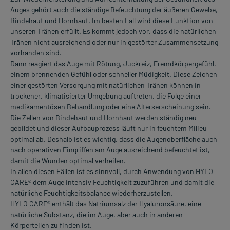
Auges gehört auch die ständige Befeuchtung der äußeren Gewebe,
Bindehaut und Hornhaut. Im besten Fall wird diese Funktion von
unseren Tränen erfüllt. Es kommt jedoch vor, dass die natürlichen
Tränen nicht ausreichend oder nur in gestörter Zusammensetzung
vorhanden sind.
Dann reagiert das Auge mit Rötung, Juckreiz, Fremdkörpergefühl,
einem brennenden Gefühl oder schneller Müdigkeit. Diese Zeichen
einer gestörten Versorgung mit natürlichen Tränen können in
trockener, klimatisierter Umgebung auftreten, die Folge einer
medikamentösen Behandlung oder eine Alterserscheinung sein.
Die Zellen von Bindehaut und Hornhaut werden ständig neu
gebildet und dieser Aufbauprozess läuft nur in feuchtem Milieu
optimal ab. Deshalb ist es wichtig, dass die Augenoberfläche auch
nach operativen Eingriffen am Auge ausreichend befeuchtet ist,
damit die Wunden optimal verheilen.
In allen diesen Fällen ist es sinnvoll, durch Anwendung von HYLO
CARE® dem Auge intensiv Feuchtigkeit zuzuführen und damit die
natürliche Feuchtigkeitsbalance wiederherzustellen.
HYLO CARE® enthält das Natriumsalz der Hyaluronsäure, eine
natürliche Substanz, die im Auge, aber auch in anderen
Körperteilen zu finden ist.