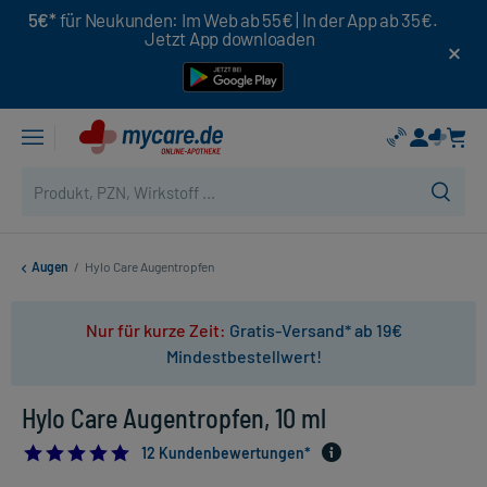
5€*
für Neukunden: Im Web ab 55€ | In der App ab 35€.
Jetzt App downloaden
Augen
/
Hylo Care Augentropfen
Nur für kurze Zeit:
Gratis-Versand* ab 19€
Mindestbestellwert!
Hylo Care Augentropfen, 10 ml
4.75
12 Kundenbewertungen*