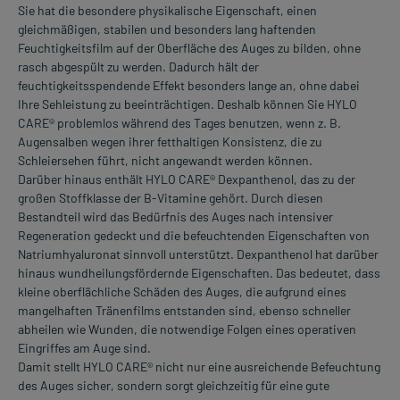
Sie hat die besondere physikalische Eigenschaft, einen
gleichmäßigen, stabilen und besonders lang haftenden
Feuchtigkeitsfilm auf der Oberfläche des Auges zu bilden, ohne
rasch abgespült zu werden. Dadurch hält der
feuchtigkeitsspendende Effekt besonders lange an, ohne dabei
Ihre Sehleistung zu beeinträchtigen. Deshalb können Sie HYLO
CARE® problemlos während des Tages benutzen, wenn z. B.
Augensalben wegen ihrer fetthaltigen Konsistenz, die zu
Schleiersehen führt, nicht angewandt werden können.
Darüber hinaus enthält HYLO CARE® Dexpanthenol, das zu der
großen Stoffklasse der B-Vitamine gehört. Durch diesen
Bestandteil wird das Bedürfnis des Auges nach intensiver
Regeneration gedeckt und die befeuchtenden Eigenschaften von
Natriumhyaluronat sinnvoll unterstützt. Dexpanthenol hat darüber
hinaus wundheilungsfördernde Eigenschaften. Das bedeutet, dass
kleine oberflächliche Schäden des Auges, die aufgrund eines
mangelhaften Tränenfilms entstanden sind, ebenso schneller
abheilen wie Wunden, die notwendige Folgen eines operativen
Eingriffes am Auge sind.
Damit stellt HYLO CARE® nicht nur eine ausreichende Befeuchtung
des Auges sicher, sondern sorgt gleichzeitig für eine gute