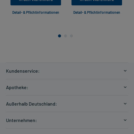
Detail- & Pflichtinformationen
Detail- & Pflichtinformationen
Kundenservice:
Versandkosten
Apotheke:
Zahlungsarten
Ratgeber
Kontakt
Außerhalb Deutschland:
E-Rezept
FAQ
Versandkosten Schweiz
Papierrezept einlösen
Hilfe
Unternehmen:
Formular anfordern
mycarePlus
Experten-Team