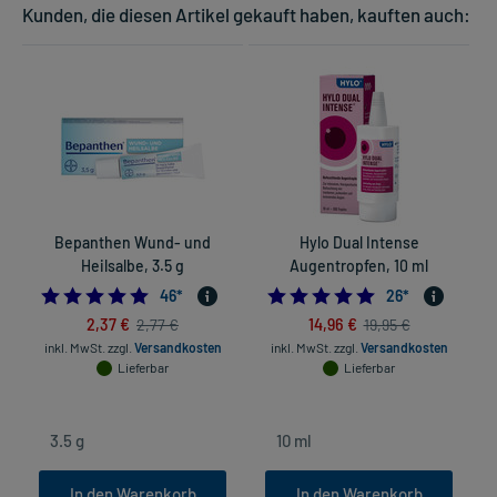
Kunden, die diesen Artikel gekauft haben, kauften auch:
Bepanthen Wund- und
Hylo Dual Intense
Heilsalbe, 3.5 g
Augentropfen, 10 ml
5.0
4.8076923076923
46
*
26
*
2,37 €
14,96 €
2,77 €
19,95 €
inkl. MwSt.
zzgl.
Versandkosten
inkl. MwSt.
zzgl.
Versandkosten
in
Lieferbar
Lieferbar
In den Warenkorb
In den Warenkorb