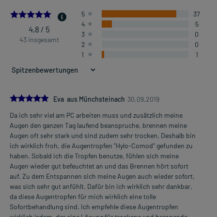
4.790697674418604
5
37
4
5
4,8 / 5
3
0
43 insgesamt
2
0
1
1
5.0
Eva aus Münchsteinach
30.09.2019
Da ich sehr viel am PC arbeiten muss und zusätzlich meine
Augen den ganzen Tag laufend beanspruche, brennen meine
Augen oft sehr stark und sind zudem sehr trocken. Deshalb bin
ich wirklich froh, die Augentropfen "Hylo-Comod" gefunden zu
haben. Sobald ich die Tropfen benutze, fühlen sich meine
Augen wieder gut befeuchtet an und das Brennen hört sofort
auf. Zu dem Entspannen sich meine Augen auch wieder sofort,
was sich sehr gut anfühlt. Dafür bin ich wirklich sehr dankbar,
da diese Augentropfen für mich wirklich eine tolle
Sofortbehandlung sind. Ich empfehle diese Augentropfen
wirklich jedem, der eine Lösung für trockene und brennende