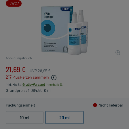
-25%*
Abbildung ähnlich
21,69 €
UVP
28,95 €
217
PlusHerzen sammeln
inkl. MwSt.
Gratis-Versand
innerhalb D.
Grundpreis: 1.084,50 € / l
Packungseinheit
Nicht lieferbar
10 ml
20 ml