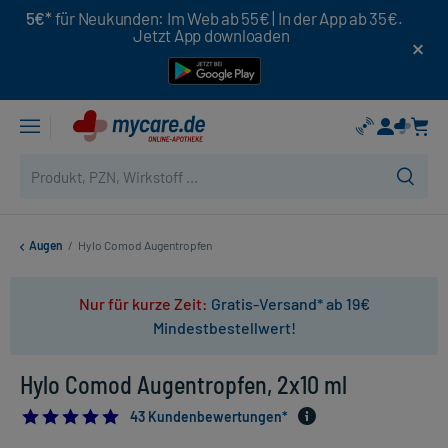
5€*
für Neukunden: Im Web ab 55€ | In der App ab 35€.
Jetzt App downloaden
Augen
/
Hylo Comod Augentropfen
Nur für kurze Zeit:
Gratis-Versand* ab 19€
Mindestbestellwert!
Hylo Comod Augentropfen, 2x10 ml
4.790697674418604
43 Kundenbewertungen*