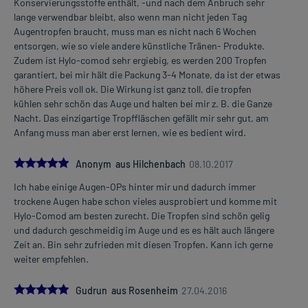
Konservierungsstoffe enthält, -und nach dem Anbruch sehr
lange verwendbar bleibt, also wenn man nicht jeden Tag
Augentropfen braucht, muss man es nicht nach 6 Wochen
entsorgen, wie so viele andere künstliche Tränen- Produkte.
Zudem ist Hylo-comod sehr ergiebig, es werden 200 Tropfen
garantiert, bei mir hält die Packung 3-4 Monate, da ist der etwas
höhere Preis voll ok. Die Wirkung ist ganz toll, die tropfen
kühlen sehr schön das Auge und halten bei mir z. B. die Ganze
Nacht. Das einzigartige Tropffläschen gefällt mir sehr gut, am
Anfang muss man aber erst lernen, wie es bedient wird.
5.0
Anonym aus Hilchenbach
08.10.2017
Ich habe einige Augen-OPs hinter mir und dadurch immer
trockene Augen habe schon vieles ausprobiert und komme mit
Hylo-Comod am besten zurecht. Die Tropfen sind schön gelig
und dadurch geschmeidig im Auge und es es hält auch längere
Zeit an. Bin sehr zufrieden mit diesen Tropfen. Kann ich gerne
weiter empfehlen.
5.0
Gudrun aus Rosenheim
27.04.2016