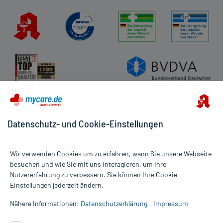
Datenschutz- und Cookie-Einstellungen
Wir verwenden Cookies um zu erfahren, wann Sie unsere Webseite
besuchen und wie Sie mit uns interagieren, um Ihre
Nutzererfahrung zu verbessern. Sie können Ihre Cookie-
Alle Preise gelten inkl. MwSt., ggf. zzgl. Versandkosten
Einstellungen jederzeit ändern.
Informationen auf dieser Website werden ausschließlich für
informative Zwecke zur Verfügung gestellt. Sie ersetzen keinesfalls
Nähere Informationen:
Datenschutzerklärung
Impressum
die Untersuchung und Behandlung durch einen Arzt. Bitte
beachten Sie, dass hierdurch weder Diagnosen gestellt noch