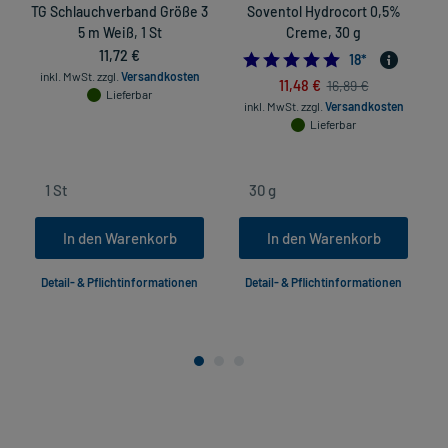
TG Schlauchverband Größe 3
Soventol Hydrocort 0,5%
I
5 m Weiß, 1 St
Creme, 30 g
S
11,72 €
5.0
18
*
inkl. MwSt.
zzgl.
Versandkosten
11,48 €
16,89 €
Lieferbar
inkl. MwSt.
zzgl.
Versandkosten
Lieferbar
In den Warenkorb
In den Warenkorb
Detail- & Pflichtinformationen
Detail- & Pflichtinformationen