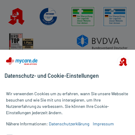
AGB
Impressum
Datenschutz
Cookie-Einstellungen
Rückgabe/Widerruf
Barrierefreiheitserklärung
Datenschutz- und Cookie-Einstellungen
Wir verwenden Cookies um zu erfahren, wann Sie unsere Webseite
besuchen und wie Sie mit uns interagieren, um Ihre
Nutzererfahrung zu verbessern. Sie können Ihre Cookie-
Alle Preise gelten inkl. MwSt., ggf. zzgl. Versandkosten
Einstellungen jederzeit ändern.
Informationen auf dieser Website werden ausschließlich für
informative Zwecke zur Verfügung gestellt. Sie ersetzen keinesfalls
Nähere Informationen:
Datenschutzerklärung
Impressum
die Untersuchung und Behandlung durch einen Arzt. Bitte
beachten Sie, dass hierdurch weder Diagnosen gestellt noch