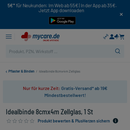
5€*
für Neukunden: Im Web ab 55€ | In der App ab 35€.
Jetzt App downloaden
Pflaster & Binden
/
Idealbinde 8cmx4m Zellglas
Nur für kurze Zeit:
Gratis-Versand* ab 19€
Mindestbestellwert!
Idealbinde 8cmx4m Zellglas, 1 St
Produkt bewerten & PlusHerzen sichern