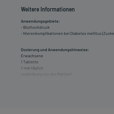
Weitere Informationen
Anwendungsgebiete:
- Bluthochdruck
- Nierenkomplikationen bei Diabetes mellitus (Zuc
Dosierung und Anwendungshinweise:
Erwachsene
1 Tablette
1-mal täglich
unabhängig von der Mahlzeit
Erwachsene
1 Tablette
1-mal täglich
unabhängig von der Mahlzeit