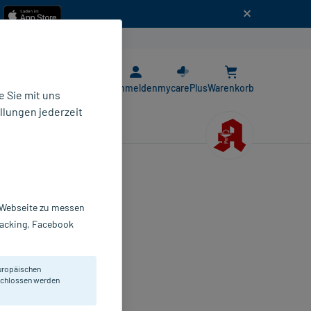
n
E-Rezept App
Anmelden
mycarePlus
Warenkorb
 Sie mit uns
llungen jederzeit
r Webseite zu messen
Tracking, Facebook
lmtabletten
 St
uropäischen
9726394
eschlossen werden
AD Pharma GmbH