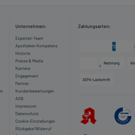
enen Zeitpunkt ganz normal (also nicht mit der doppelten
Unternehmen:
Zahlungsarten:
 Kleinkindern und älteren Menschen auf eine gewissenhafte
oder Apotheker nach etwaigen Auswirkungen oder
Experten-Team
Apotheken Kompetenz
Historie
ngaben der Packungsbeilage abweichen. Da der Arzt sie
Presse & Media
 daher nach seinen Anweisungen anwenden.
Rechnung
Vo
Karriere
Engagement
SEPA-Lastschrift
Partner
en
Kundenbewertungen
AGB
Impressum
Datenschutz
Cookie-Einstellungen
zt oder Apotheker:
Rückgabe/Widerruf
 des Herzmuskels)