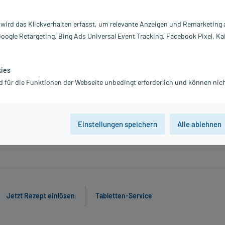
20,88 €
 wird das Klickverhalten erfasst, um relevante Anzeigen und Remarketing
inkl. MwSt.
Gratis-Versand
innerhalb D.
Google Retargeting, Bing Ads Universal Event Tracking, Facebook Pixel, Ka
kies
28 St
56 St
d für die Funktionen der Webseite unbedingt erforderlich und können nich
Jetzt R
Einstellungen speichern
Alle ablehnen
Jetzt Rezept einlösen
Tabletten-Service