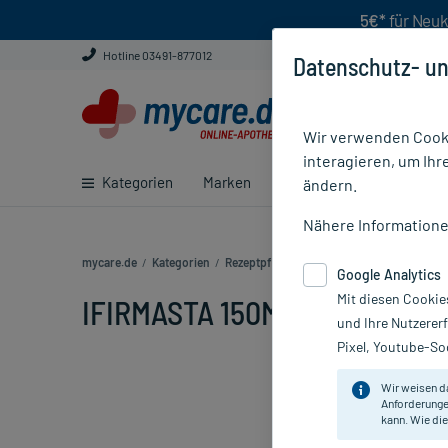
5€*
für Neuk
Hotline 03491-877012
Datenschutz- un
Wir verwenden Cooki
interagieren, um Ihr
Kategorien
Marken
Ratgeber
E-Rezept ei
ändern.
Nähere Information
mycare.de
/
Kategorien
/
Rezeptpflichtige Medikamente
/
IFIRMAST
Google Analytics
Mit diesen Cookie
IFIRMASTA 150MG FILMTABL, 
und Ihre Nutzerer
Pixel, Youtube-Soc
Wir weisen d
Anforderunge
kann. Wie die