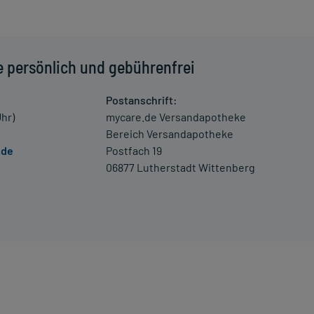
e persönlich und gebührenfrei
 einem Arzt oder Apotheker überschritten werden.
Postanschrift:
Uhr)
mycare.de Versandapotheke
Bereich Versandapotheke
las Wasser) ein.
.de
Postfach 19
06877 Lutherstadt Wittenberg
schwerde und/oder Dauer der Erkrankung und wird deshalb
druck, erhöhter Herzfrequenz und Pulserniedrigung
 Überdosierung umgehend mit einem Arzt in Verbindung.