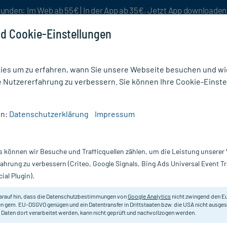
unden: Im Web ab 55€ | In der App ab 35€. Jetzt App downloade
d Cookie-Einstellungen
es um zu erfahren, wann Sie unsere Webseite besuchen und wie
e Nutzererfahrung zu verbessern. Sie können Ihre Cookie-Einste
nlösen
Rezeptur
Aktion %
en:
Datenschutzerklärung
Impressum
A 150MG FILMTABL
s können wir Besuche und Trafficquellen zählen, um die Leistung unsere
98 St
IFIRMASTA 150 mg Filmtabletten
fahrung zu verbessern (Criteo, Google Signals, Bing Ads Universal Event 
ial Plugin).
Darreichung:
Fi
Inhalt:
98
arauf hin, dass die Datenschutzbestimmungen von
Google Analytics
nicht zwingend den E
PZN:
0
n gem. EU-DSGVO genügen und ein Datentransfer in Drittstaaten bzw. die USA nicht ausg
Hersteller:
T
 Daten dort verarbeitet werden, kann nicht geprüft und nachvollzogen werden.