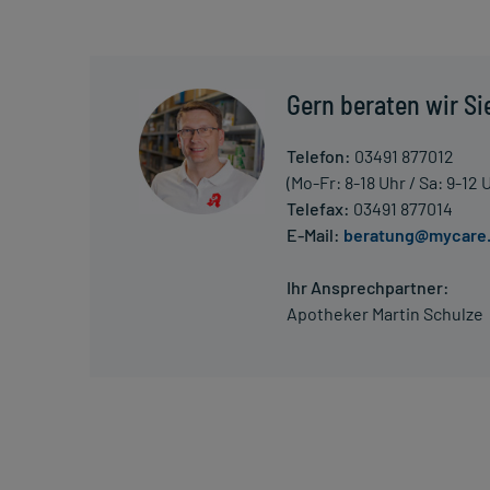
Erwachsene
2 Tabletten
1-mal täglich
unabhängig von der Mahlzeit
Gern beraten wir Si
Die Gesamtdosis sollte nicht ohne Rücksprache mit
Telefon:
03491 877012
(Mo-Fr: 8-18 Uhr / Sa: 9-12 
Art der Anwendung?
Telefax:
03491 877014
Nehmen Sie das Arzneimittel mit Flüssigkeit (z.B. 1 G
E-Mail:
beratung@mycare
Dauer der Anwendung?
Ihr Ansprechpartner:
Die Anwendungsdauer richtet sich nach Art der Be
Apotheker Martin Schulze
nur von Ihrem Arzt bestimmt.
Überdosierung?
Bei einer Überdosierung kann es zu niedrigem Blut
kommen. Setzen Sie sich bei dem Verdacht auf eine
Einnahme vergessen?