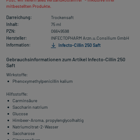
mitbestellten Produkte.
Darreichung:
Trockensaft
Inhalt:
75 ml
PZN:
06649598
Hersteller:
INFECTOPHARM Arzn.u.Consilium GmbH
Information:
Infecto-Cillin 250 Saft
Gebrauchsinformationen zum Artikel Infecto-Cillin 250
Saft
Wirkstoffe:
Phenoxymethylpenicillin kalium
Hilfsstoffe:
Carminsäure
Saccharin natrium
Glucose
Himbeer-Aroma, propylenglycolhaltig
Natriumcitrat-2-Wasser
Saccharose
Citronensäure