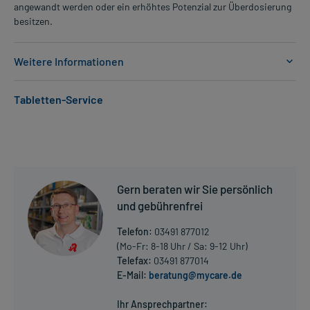
angewandt werden oder ein erhöhtes Potenzial zur Überdosierung
besitzen.
Weitere Informationen
Anwendungsgebiete:
Tabletten-Service
- Bakterieninfektionen, wie:
- Bakterieninfektionen des Hals-Nasen-Ohren-Bereichs, wie:
- Rachenentzündung
- Mandelentzündung
- Nasennebenhöhlenentzündung (Sinusitis)
- Mittelohrentzündung (Otitis media)
Gern beraten wir Sie persönlich
- Bakterieninfektionen der Atemwege, wie:
- Bronchitis
und gebührenfrei
- Lungenentzündung
Telefon:
03491 877012
- Bakterieninfektionen des Zahn-, Mund- und Kieferbereiches
(Mo-Fr: 8-18 Uhr / Sa: 9-12 Uhr)
- Bakterieninfektionen der Haut, wie:
Telefax:
03491 877014
- Pyodermie (brennende, eitrige Entzündung der Haut)
E-Mail:
beratung@mycare.de
- Wundrose (Erysipel)
Mehr anzeigen
- Phlegmone (eitrige, sich ausbreitende Entzündung der
Ihr Ansprechpartner:
Weichteile und des Bindegewebes)