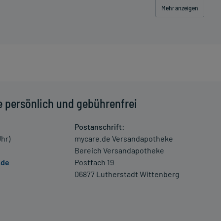
Mehr anzeigen
er Haut)
dung der Weichteile und des Bindegewebes)
e persönlich und gebührenfrei
Postanschrift:
s, z.B. nach chirurgischen Eingriffen
Uhr)
mycare.de Versandapotheke
ellung)
Bereich Versandapotheke
s, z.B. nach chirurgischen Eingriffen
.de
Postfach 19
06877 Lutherstadt Wittenberg
nnbar an roten Streifen unter der Haut)