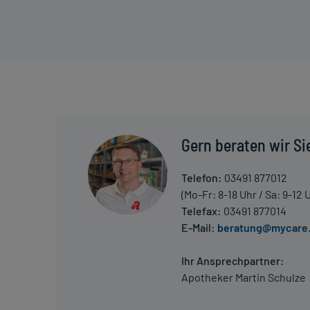
- Bakterieninfektionen der Haut, wie:
- Pyodermie (brennende, eitrige Entzündung d
- Wundrose (Erysipel)
- Phlegmone (eitrige, sich ausbreitende Entzün
- Wundrose (Erysipel)
- Scharlach
- Haarbalgentzündung (Furunkel)
- Scharlach
- Rheumatisches Fieber, zur Vorbeugung
Gern beraten wir Si
- Wundrose (Erysipel)
- Rheumatisches Fieber, zur Vorbeugung
Telefon:
03491 877012
- Vorbeugung gegen Bakterieninfektionen des Herzen
(Mo-Fr: 8-18 Uhr / Sa: 9-12 
- Lymphadenitis (entzündliche Lymphknotenschw
Telefax:
03491 877014
- Vorbeugung gegen Bakterieninfektionen des Herzen
E-Mail:
beratung@mycare
- Eitrige Hautinfektion (Pyodermie)
- Lymphangitis (entzündete Lymphbahnen, oft erke
Ihr Ansprechpartner:
- Eitrige Hautinfektion (Pyodermie)
Apotheker Martin Schulze
- Scharlach
- Rheumatisches Fieber, zur Vorbeugung