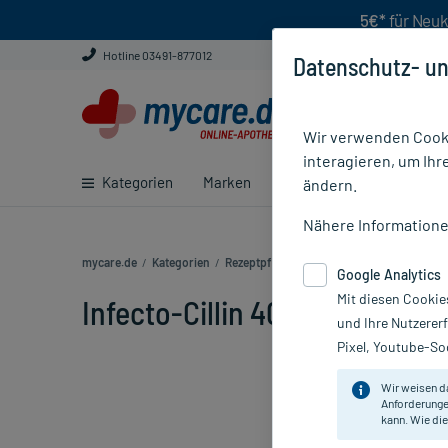
5€*
für Neuk
Hotline 03491-877012
Datenschutz- un
Wir verwenden Cooki
interagieren, um Ihr
Kategorien
Marken
Ratgeber
E-Rezept ei
ändern.
Nähere Information
mycare.de
/
Kategorien
/
Rezeptpflichtige Medikamente
/
Infecto-Ci
Google Analytics
Mit diesen Cookie
Infecto-Cillin 400 Saft, 100 ml
und Ihre Nutzerer
Pixel, Youtube-Soc
Wir weisen d
Anforderunge
kann. Wie die