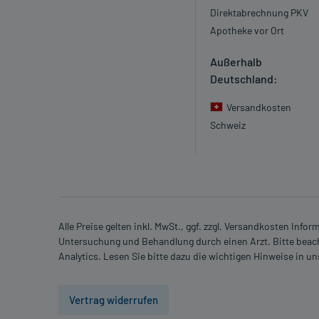
Direktabrechnung PKV
im Abstand von 6-8 Stunden, 1 Stunde vor der Mahlze
Apotheke vor Ort
Kinder
Außerhalb
(mit 15-22 kg Körpergewicht)
Deutschland:
3,75 ml
3-mal täglich
Versandkosten
im Abstand von 6-8 Stunden, 1 Stunde vor der Mahlze
Schweiz
Kinder
(mit 22-30 kg Körpergewicht)
5 ml
3-mal täglich
im Abstand von 6-8 Stunden, 1 Stunde vor der Mahlze
Alle Preise gelten inkl. MwSt., ggf. zzgl. Versandkosten Info
Untersuchung und Behandlung durch einen Arzt. Bitte beach
Kinder
Analytics. Lesen Sie bitte dazu die wichtigen Hinweise in u
(über 30 kg Körpergewicht)
5-10 ml
Vertrag widerrufen
3-mal täglich