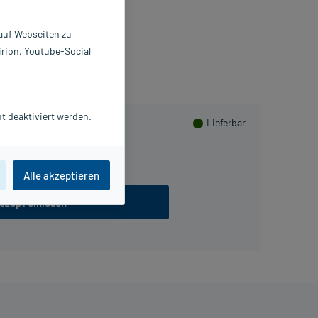
Infecto-Cillin 400 Saft
 auf Webseiten zu
irion, Youtube-Social
t deaktiviert werden.
Lieferbar
Alle akzeptieren
ezept einlösen