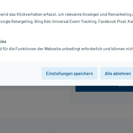
Information:
 wird das Klickverhalten erfasst, um relevante Anzeigen und Remarketing
18,78 €
Google Retargeting, Bing Ads Universal Event Tracking, Facebook Pixel, Ka
inkl. MwSt.
zzgl.
Versandkosten
Grundpreis: 187,80 € / l
kies
d für die Funktionen der Webseite unbedingt erforderlich und können nich
100 ml
200 ml
Einstellungen speichern
Alle ablehnen
Jetzt R