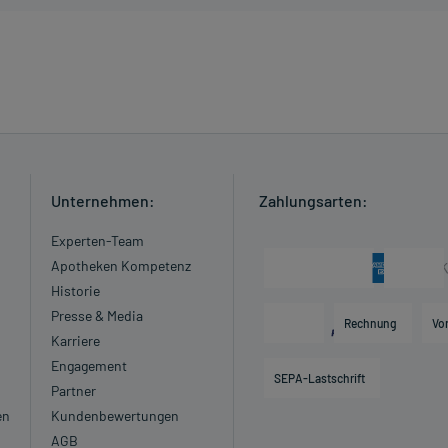
s, z.B. nach chirurgischen Eingriffen
it
Unternehmen:
Zahlungsarten:
Experten-Team
Apotheken Kompetenz
Historie
Presse & Media
it
Rechnung
Vo
Karriere
Engagement
SEPA-Lastschrift
Partner
en
Kundenbewertungen
AGB