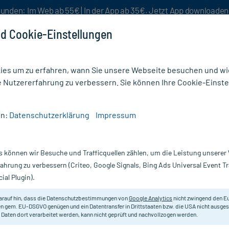
unden: Im Web ab 55€ | In der App ab 35€. Jetzt App downloade
d Cookie-Einstellungen
es um zu erfahren, wann Sie unsere Webseite besuchen und wie
e Nutzererfahrung zu verbessern. Sie können Ihre Cookie-Einste
nlösen
Rezeptur
Aktion %
en:
Datenschutzerklärung
Impressum
llin 400 Saft
s können wir Besuche und Trafficquellen zählen, um die Leistung unsere
Scannen Sie Ihr E-Rezept in der myc
fahrung zu verbessern (Criteo, Google Signals, Bing Ads Universal Event 
versandkostenfrei* - inklusive Ihre
ial Plugin).
Darreichung:
Gr
arauf hin, dass die Datenschutzbestimmungen von
Google Analytics
nicht zwingend den E
Inhalt:
10
n gem. EU-DSGVO genügen und ein Datentransfer in Drittstaaten bzw. die USA nicht ausg
PZN:
01
 Daten dort verarbeitet werden, kann nicht geprüft und nachvollzogen werden.
Hersteller:
I