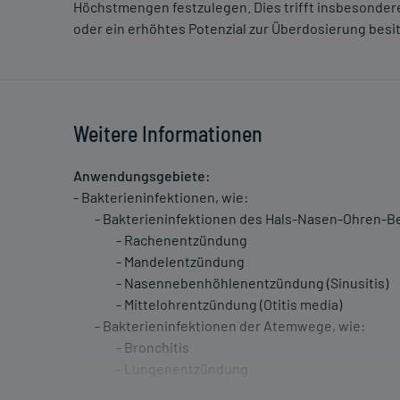
Höchstmengen festzulegen. Dies trifft insbesondere
oder ein erhöhtes Potenzial zur Überdosierung besi
Weitere Informationen
Anwendungsgebiete:
- Bakterieninfektionen, wie:
- Bakterieninfektionen des Hals-Nasen-Ohren-Ber
- Rachenentzündung
- Mandelentzündung
- Nasennebenhöhlenentzündung (Sinusitis)
- Mittelohrentzündung (Otitis media)
- Bakterieninfektionen der Atemwege, wie:
- Bronchitis
- Lungenentzündung
- Bakterieninfektionen des Zahn-, Mund- und Kie