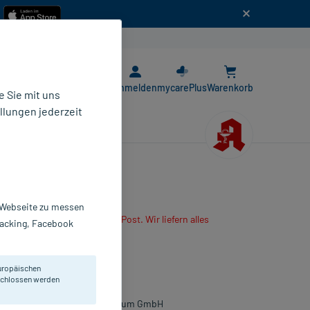
n
E-Rezept App
Anmelden
mycarePlus
Warenkorb
 Sie mit uns
llungen jederzeit
r Webseite zu messen
are App oder senden es per Post. Wir liefern alles
Tracking, Facebook
r mitbestellten Produkte.
anulat
uropäischen
0 ml
eschlossen werden
831708
NFECTOPHARM Arzn.u.Consilium GmbH