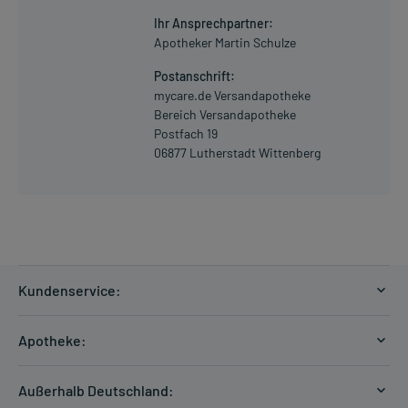
Ihr Ansprechpartner:
Apotheker Martin Schulze
Postanschrift:
mycare.de Versandapotheke
Bereich Versandapotheke
Postfach 19
06877 Lutherstadt Wittenberg
Kundenservice:
Versandkosten
Apotheke:
Zahlungsarten
Ratgeber
Kontakt
Außerhalb Deutschland:
E-Rezept