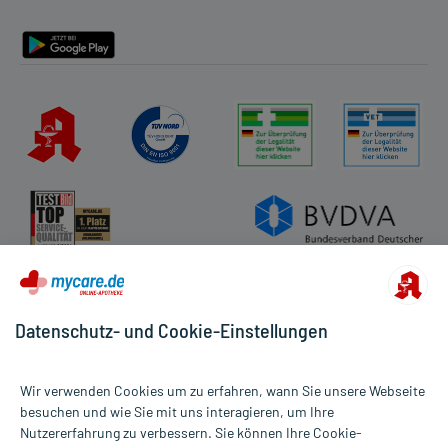
Barrierefreiheitserklärung
Datenschutz- und Cookie-Einstellungen
Wir verwenden Cookies um zu erfahren, wann Sie unsere Webseite
besuchen und wie Sie mit uns interagieren, um Ihre
Nutzererfahrung zu verbessern. Sie können Ihre Cookie-
Alle Preise gelten inkl. MwSt., ggf. zzgl. Versandkosten