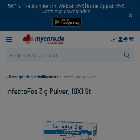
5€*
für Neukunden: Im Web ab 55€ | In der App ab 35€.
Jetzt App downloaden
Rezeptpflichtige Medikamente
/
InfectoFos 3 g Pulver
InfectoFos 3 g Pulver, 10X1 St