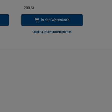
In den Warenkorb
Detail- & Pflichtinformationen
Deta