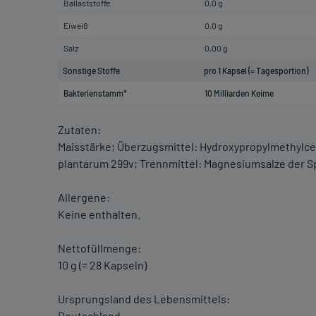
Ballaststoffe
0,0 g
Eiweiß
0,0 g
Salz
0,00 g
Sonstige Stoffe
pro 1 Kapsel (= Tagesportion)
Bakterienstamm*
10 Milliarden Keime
Zutaten:
Maisstärke; Überzugsmittel: Hydroxypropylmethylcel
plantarum 299v; Trennmittel: Magnesiumsalze der S
Allergene:
Keine enthalten.
Nettofüllmenge:
10 g (= 28 Kapseln)
Ursprungsland des Lebensmittels:
Deutschland