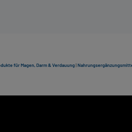
odukte für Magen, Darm & Verdauung
|
Nahrungsergänzungsmitte