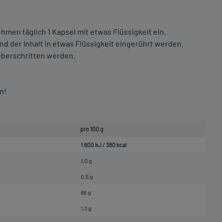
men täglich 1 Kapsel mit etwas Flüssigkeit ein.
d der Inhalt in etwas Flüssigkeit eingerührt werden.
überschritten werden.
n!
pro 100 g
1.600 kJ / 380 kcal
1,0 g
0,5 g
86 g
1,3 g