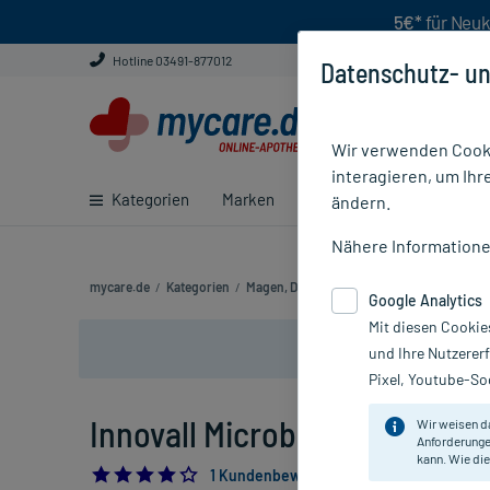
5€*
für Neuk
Hotline 03491-877012
Datenschutz- un
Wir verwenden Cooki
interagieren, um Ihr
Kategorien
Marken
Ratgeber
E-Rezept ei
ändern.
Nähere Information
mycare.de
/
Kategorien
/
Magen, Darm & Verdauung
/
Durchfall Me
Google Analytics
Mit diesen Cookie
und Ihre Nutzerer
Pixel, Youtube-Soc
Innovall Microbiotic RDS Kaps
Wir weisen d
Anforderunge
kann. Wie die
4.0
1 Kundenbewertung*