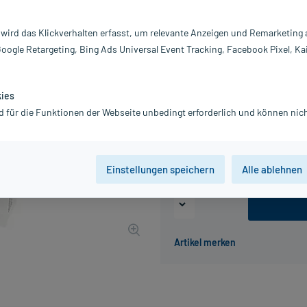
Inhalt:
28
PZN:
12
 wird das Klickverhalten erfasst, um relevante Anzeigen und Remarketing
Hersteller:
W
Google Retargeting, Bing Ads Universal Event Tracking, Facebook Pixel, Ka
39,69 €
UVP
43,50 €
397
inkl. MwSt.
Gratis-Versand
innerhalb D.
kies
d für die Funktionen der Webseite unbedingt erforderlich und können nich
Packungseinheit
14 St
28 St
Einstellungen speichern
Alle ablehnen