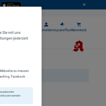
n
E-Rezept App
Anmelden
mycarePlus
Warenkorb
 Sie mit uns
llungen jederzeit
r Webseite zu messen
Tracking, Facebook
uropäischen
obacillus plantarum 299v.
eschlossen werden
pseln