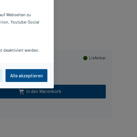
 St
428051
 auf Webseiten zu
EBER & WEBER GmbH
irion, Youtube-Social
PlusHerzen sammeln
t deaktiviert werden.
Lieferbar
84 St
Alle akzeptieren
In den Warenkorb