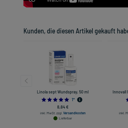
Kunden, die diesen Artikel gekauft hab
Linola sept Wundspray, 50 ml
Innovall
5.0
1
*
8,84 €
inkl. MwSt.
zzgl.
Versandkosten
inkl. 
Lieferbar