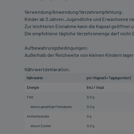
Verwendung/Anwendung/Verzehrempfehlung:
Kinder ab 3 Jahren, Jugendliche und Erwachsene neh
Zur leichteren Einnahme kann die Kapsel geöffnet un
Die empfohlene tägliche Verzehrsmenge darf nicht 
Aufbewahrungsbedingungen:
Außerhalb der Reichweite von kleinen Kindern lager
Nährwertdeklaration:
Nährwerte
pro 1 Kapsel (= Tagesportion)
Energie
6 kJ / 1 kcal
Fett
0,0 g
davon gesättige Fettsäuren
0,0 g
Kohlenhydrate
0 g
davon Zucker
0,0 g