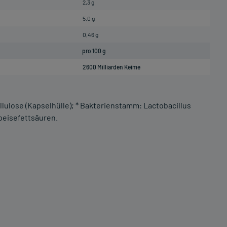
2,3 g
5,0 g
0,46 g
pro 100 g
2600 Milliarden Keime
lulose (Kapselhülle); * Bakterienstamm: Lactobacillus
peisefettsäuren.