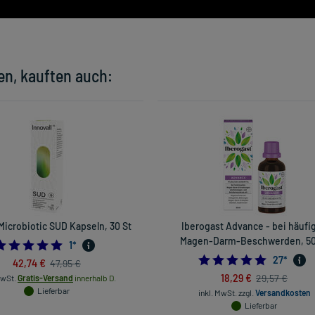
en, kauften auch:
 Microbiotic SUD Kapseln, 30 St
Iberogast Advance - bei häufi
Magen-Darm-Beschwerden, 50
5.0
1
*
5.0
27
*
42,74 €
47,95 €
18,29 €
29,57 €
MwSt.
Gratis-Versand
innerhalb D.
Lieferbar
inkl. MwSt.
zzgl.
Versandkosten
Lieferbar