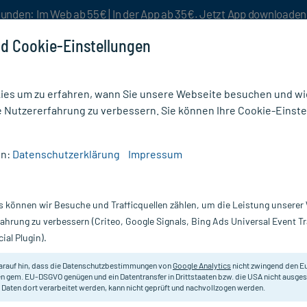
unden: Im Web ab 55€ | In der App ab 35€. Jetzt App downloade
d Cookie-Einstellungen
es um zu erfahren, wann Sie unsere Webseite besuchen und wie
e Nutzererfahrung zu verbessern. Sie können Ihre Cookie-Einste
nlösen
Rezeptur
Aktion %
en:
Datenschutzerklärung
Impressum
dikamente
/
Innovall Microbiotic RDS Kapseln
s können wir Besuche und Trafficquellen zählen, um die Leistung unsere
Nur für kurze Zeit:
Gratis-Versand* ab 19€ Mindestbestellwert!
fahrung zu verbessern (Criteo, Google Signals, Bing Ads Universal Event 
ial Plugin).
eln, 28 St
arauf hin, dass die Datenschutzbestimmungen von
Google Analytics
nicht zwingend den E
Nahrungsergänzungsmittel mit Lact
n gem. EU-DSGVO genügen und ein Datentransfer in Drittstaaten bzw. die USA nicht ausg
 Daten dort verarbeitet werden, kann nicht geprüft und nachvollzogen werden.
Darreichung:
Ka