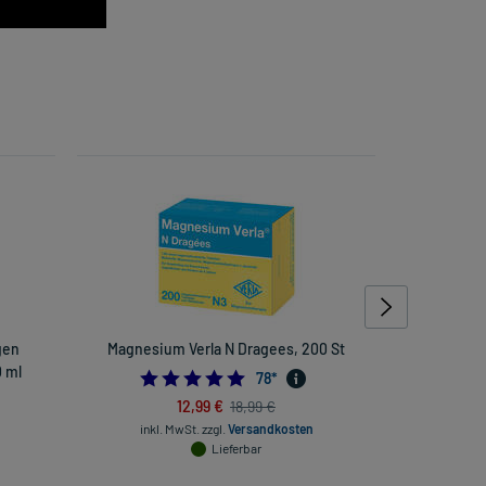
gen
Magnesium Verla N Dragees, 200 St
Emser Nase
 ml
4.884615384615385
78
*
12,99 €
18,99 €
inkl. MwSt.
zzgl.
Versandkosten
Lieferbar
inkl. Mw