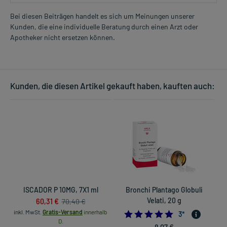
Bei diesen Beiträgen handelt es sich um Meinungen unserer
Kunden, die eine individuelle Beratung durch einen Arzt oder
Apotheker nicht ersetzen können.
Kunden, die diesen Artikel gekauft haben, kauften auch:
ISCADOR P 10MG, 7X1 ml
Bronchi Plantago Globuli
60,31 €
Velati, 20 g
70,40 €
inkl. MwSt.
Gratis-Versand
innerhalb
5.0
3
*
D.
8,07 €