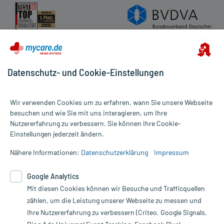
Cookie-Einstellungen
Rückgabe/Widerruf
Barrierefreiheitserklärung
Datenschutz- und Cookie-Einstellungen
Wir verwenden Cookies um zu erfahren, wann Sie unsere Webseite
besuchen und wie Sie mit uns interagieren, um Ihre
Nutzererfahrung zu verbessern. Sie können Ihre Cookie-
Alle Preise gelten inkl. MwSt., ggf. zzgl. Versandkosten
Einstellungen jederzeit ändern.
Informationen auf dieser Website werden ausschließlich für
informative Zwecke zur Verfügung gestellt. Sie ersetzen keinesfalls
Nähere Informationen:
Datenschutzerklärung
Impressum
die Untersuchung und Behandlung durch einen Arzt. Bitte
beachten Sie, dass hierdurch weder Diagnosen gestellt noch
Google Analytics
Therapien eingeleitet werden können. | Diese Webseite benutzt
Mit diesen Cookies können wir Besuche und Trafficquellen
Google Analytics. Lesen Sie bitte dazu die wichtigen Hinweise in
unserer Datenschutzerklärung. Für den Widerruf einer Bestellung
zählen, um die Leistung unserer Webseite zu messen und
nutzen Sie das Formular:
Ihre Nutzererfahrung zu verbessern (Criteo, Google Signals,