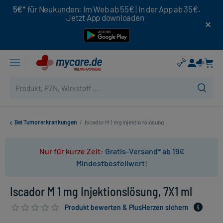
5€*
für Neukunden: Im Web ab 55€ | In der App ab 35€.
Jetzt App downloaden
Bei Tumorerkrankungen
/
Iscador M 1 mg Injektionslösung
Nur für kurze Zeit:
Gratis-Versand* ab 19€
Mindestbestellwert!
Iscador M 1 mg Injektionslösung, 7X1 ml
Produkt bewerten & PlusHerzen sichern