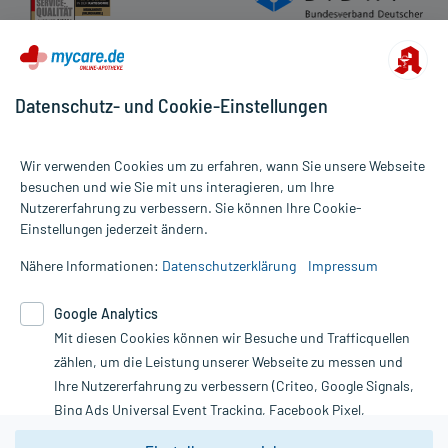
Datenschutz- und Cookie-Einstellungen
Wir verwenden Cookies um zu erfahren, wann Sie unsere Webseite
besuchen und wie Sie mit uns interagieren, um Ihre
Nutzererfahrung zu verbessern. Sie können Ihre Cookie-
Alle Preise gelten inkl. MwSt., ggf. zzgl. Versandkosten
Einstellungen jederzeit ändern.
Informationen auf dieser Website werden ausschließlich für
informative Zwecke zur Verfügung gestellt. Sie ersetzen keinesfalls
Nähere Informationen:
Datenschutzerklärung
Impressum
die Untersuchung und Behandlung durch einen Arzt. Bitte
beachten Sie, dass hierdurch weder Diagnosen gestellt noch
Google Analytics
Therapien eingeleitet werden können. | Diese Webseite benutzt
Mit diesen Cookies können wir Besuche und Trafficquellen
Google Analytics. Lesen Sie bitte dazu die wichtigen Hinweise in
unserer Datenschutzerklärung. Für den Widerruf einer Bestellung
zählen, um die Leistung unserer Webseite zu messen und
nutzen Sie das Formular:
Ihre Nutzererfahrung zu verbessern (Criteo, Google Signals,
Bing Ads Universal Event Tracking, Facebook Pixel,
Vertrag widerrufen
Youtube-Social Plugin).