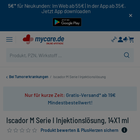
5€*
für Neukunden: Im Web ab 55€ | In der App ab 35€.
Jetzt App downloaden
Bei Tumorerkrankungen
/
Iscador M Serie I Injektionslösung
Nur für kurze Zeit:
Gratis-Versand* ab 19€
Mindestbestellwert!
Iscador M Serie I Injektionslösung, 14X1 ml
Produkt bewerten & PlusHerzen sichern