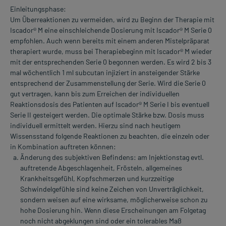
Einleitungsphase:
Um Überreaktionen zu vermeiden, wird zu Beginn der Therapie mit
Iscador® M eine einschleichende Dosierung mit Iscador® M Serie 0
empfohlen. Auch wenn bereits mit einem anderen Mistelpräparat
therapiert wurde, muss bei Therapiebeginn mit Iscador® M wieder
mit der entsprechenden Serie 0 begonnen werden. Es wird 2 bis 3
mal wöchentlich 1 ml subcutan injiziert in ansteigender Stärke
entsprechend der Zusammenstellung der Serie. Wird die Serie 0
gut vertragen, kann bis zum Erreichen der individuellen
Reaktionsdosis des Patienten auf Iscador® M Serie I bis eventuell
Serie II gesteigert werden. Die optimale Stärke bzw. Dosis muss
individuell ermittelt werden. Hierzu sind nach heutigem
Wissensstand folgende Reaktionen zu beachten, die einzeln oder
in Kombination auftreten können:
Änderung des subjektiven Befindens: am Injektionstag evtl.
auftretende Abgeschlagenheit, Frösteln, allgemeines
Krankheitsgefühl, Kopfschmerzen und kurzzeitige
Schwindelgefühle sind keine Zeichen von Unverträglichkeit,
sondern weisen auf eine wirksame, möglicherweise schon zu
hohe Dosierung hin. Wenn diese Erscheinungen am Folgetag
noch nicht abgeklungen sind oder ein tolerables Maß