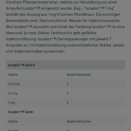
frischem Pflanzenmaterial an, welche zur Herstellung von einer
Ampulle Iscador® M eingesetzt wurde. Bsp.: "Iscador® M 1 mg"
enthält den Auszug aus 1 mg frischem Mistelkraut. Die sonstigen
Bestandteile sind: Natriumchlorid, Wasser für Injektionszwecke.
Wie Iscador® M aussieht und Inhalt der Packung Iscador® M ist eine
klare und, je nach Stärke, farblose bis gelb gefärbte
Injektionslösung. Iscador® M Serienpackungen mit jeweils 7
Ampullen zu 1 ml Injektionslösung unterschiedlicher Stärke, setzen
sich folgendermaßen zusammen:
Iscador® M Serie 0
Stärke
Anzahl Ampullen
0,01 mg
2
0,1 mg
2
1 mg
3
Iscador® M Serie I
Stärke
Anzahl Ampullen
0,1 mg
2