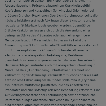
oder Tumorfieber zu denken. Bei Fieber über 38 °C (evtl. mit
Abgeschlagenheit, Frösteln, allgemeinem Krankheitsgefühl,
Kopfschmerzen und kurzzeitigen Schwindelgefühlen) oder bei
größeren örtlichen Reaktionen über 5 cm Durchmesser sollte die
nächste Injektion erst nach Abklingen dieser Symptome und in
reduzierter Stärke bzw. Dosis gegeben werden. Übermäßige
örtliche Reaktionen lassen sich durch die Anwendung einer
geringeren Stärke des Präparates oder auch einer geringeren
Menge von Iscador® M vermeiden. In diesem Fall wird die
Anwendung von 0,1 - 0,5 ml Iscador® M mit Hilfe einer skalierten 1
ml-Spritze empfohlen. Es können örtliche oder allgemeine
allergische oder allergieähnliche (allergoide) Reaktionen
(gewöhnlich in Form von generalisiertem Juckreiz, Nesselsucht,
Hautausschlägen, mitunter auch mit allergischer Schwellung in
Mund und Hals [Quinckeödem], Schüttelfrost, Atemnot und
Verkrampfung der Atemwege, vereinzelt mit Schock oder als akut
entzündliche Erkrankung der Haut oder Schleimhaut [Erythema
exsudativum multiforme]) auftreten, die das Absetzen des
Präparates und eine sofortige ärztliche Behandlung erfordern. Eine
Aktivierung vorbestehender Entzündungen sowie entzündliche
Reizerscheinungen oberflächlicher Venen im Injektionsbereich
sind möglich. Auch hier ist eine vorübergehende Therapiepause