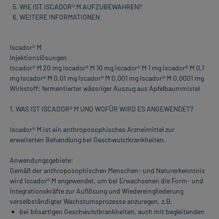
WIE IST ISCADOR® M AUFZUBEWAHREN?
WEITERE INFORMATIONEN
Iscador® M
Injektionslösungen
Iscador® M 20 mg Iscador® M 10 mg Iscador® M 1 mg Iscador® M 0,1
mg Iscador® M 0,01 mg Iscador® M 0,001 mg Iscador® M 0,0001 mg
Wirkstoff: fermentierter wässriger Auszug aus Apfelbaummistel
1. WAS IST ISCADOR® M UND WOFÜR WIRD ES ANGEWENDET?
Iscador® M ist ein anthroposophisches Arzneimittel zur
erweiterten Behandlung bei Geschwulstkrankheiten.
Anwendungsgebiete:
Gemäß der anthroposophischen Menschen- und Naturerkenntnis
wird Iscador® M angewendet, um bei Erwachsenen die Form- und
Integrationskräfte zur Auflösung und Wiedereingliederung
verselbständigter Wachstumsprozesse anzuregen, z.B.
bei bösartigen Geschwulstkrankheiten, auch mit begleitenden