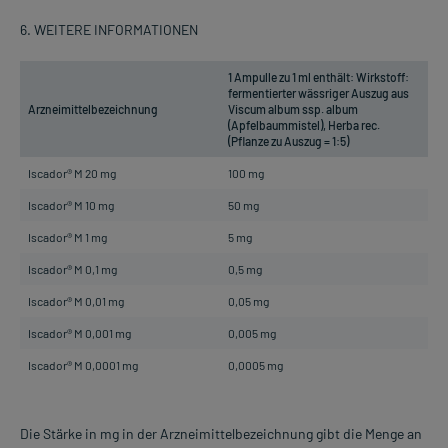
6. WEITERE INFORMATIONEN
1 Ampulle zu 1 ml enthält: Wirkstoff:
fermentierter wässriger Auszug aus
Arzneimittelbezeichnung
Viscum album ssp. album
(Apfelbaummistel), Herba rec.
(Pflanze zu Auszug = 1:5)
Iscador® M 20 mg
100 mg
Iscador® M 10 mg
50 mg
Iscador® M 1 mg
5 mg
Iscador® M 0,1 mg
0,5 mg
Iscador® M 0,01 mg
0,05 mg
Iscador® M 0,001 mg
0,005 mg
Iscador® M 0,0001 mg
0,0005 mg
Die Stärke in mg in der Arzneimittelbezeichnung gibt die Menge an