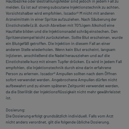
Hautbezirke oder Bestrahlungsfelder sind jedoch in jedem Fall zu
meiden. Es ist auf streng subcutane Injektionstechnik zu achten.
Vorsichtshalber wird empfohlen, Iscador® M nicht mit anderen
Arzneimitteln in einer Spritze aufzuziehen. Nach Säuberung der
Einstichstelle (z.B. durch Abreiben mit 70%igem Alkohol) eine
Hautfalte bilden und die Injektionsnadel schräg einstechen. Den
Spritzenstempel leicht zurückziehen. Sollte Blut erscheinen, wurde
ein Blutgefäß getroffen. Die Injektion in diesem Fall an einer
anderen Stelle wiederholen. Wenn kein Blut erscheint, langsam
injizieren, anschließend die Nadel herausziehen und auf die
Einstichstelle kurz mit einem Tupfer drücken. Es wird in jedem Fall
empfohlen, die Injektionstechnik durch eine darin erfahrene
Person zu erlernen. Iscador® Ampullen sollten nach dem Öffnen
sofort verwendet werden. Angebrochene Ampullen dürfen nicht
aufbewahrt und zu einem späteren Zeitpunkt verwendet werden,
da die Sterilität der Injektionsflüssigkeit nicht mehr gewährleistet
ist.
Dosierung:
Die Dosierung erfolgt grundsätzlich individuell. Falls vom Arzt
nicht anders verordnet, gilt die folgende übliche Dosierung.