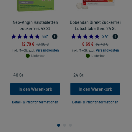
Neo-Angin Halstabletten
Dobendan Direkt Zuckerfrei
zuckerfrei, 48 St
Lutschtabletten, 24 St
4.948275862068965
4.875
58
*
24
*
12,79 €
8,69 €
19,90 €
14,49 €
inkl. MwSt.
zzgl.
Versandkosten
inkl. MwSt.
zzgl.
Versandkosten
Lieferbar
Lieferbar
In den Warenkorb
In den Warenkorb
Detail- & Pflichtinformationen
Detail- & Pflichtinformationen