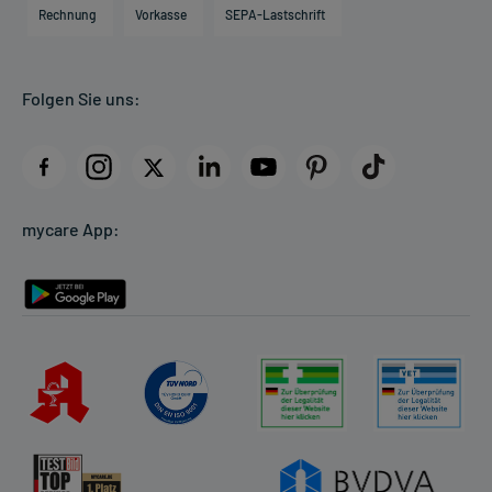
Engagement
Direktabrechnung PKV
Rechnung
Vorkasse
SEPA-Lastschrift
Partner
Apotheke vor Ort
Kundenbewertungen
Folgen Sie uns:
AGB
Impressum
Datenschutz
Cookie-Einstellungen
mycare App:
Rückgabe/Widerruf
Barrierefreiheitserklärung